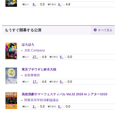
9
/
5.0
4
/
4.8
人
人
もうすぐ開幕する公演
すべて見る
ほろほろ
JOE Company
27
/
4.9
0
/
0.0
人
人
東京ブギウギと鈴木大拙
名取事務所
17
/
4.6
0
/
0.0
人
人
高校演劇サマーフェスティバル Vol.32 2026 in シアター1010
関東高等学校演劇協議会
2
/
5.0
0
/
0.0
人
人