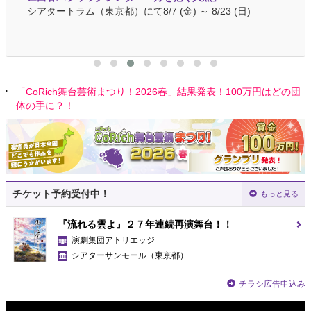
シアタートラム（東京都）にて8/7 (金) ～ 8/23 (日)
ザ・
「CoRich舞台芸術まつり！2026春」結果発表！100万円はどの団
体の手に？！
チケット予約受付中！
もっと見る
『流れる雲よ』２７年連続再演舞台！！
演劇集団アトリエッジ
シアターサンモール
（東京都）
チラシ広告申込み