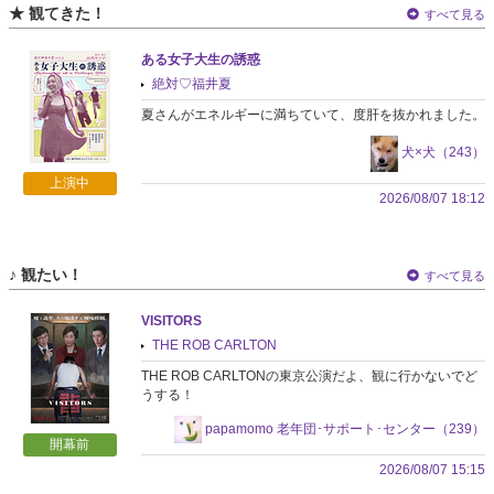
★ 観てきた！
すべて見る
ある女子大生の誘惑
絶対♡福井夏
夏さんがエネルギーに満ちていて、度肝を抜かれました。
犬×犬（243）
上演中
2026/08/07 18:12
♪ 観たい！
すべて見る
VISITORS
THE ROB CARLTON
THE ROB CARLTONの東京公演だよ、観に行かないでど
うする！
papamomo 老年団･サポート･センター（239）
開幕前
2026/08/07 15:15