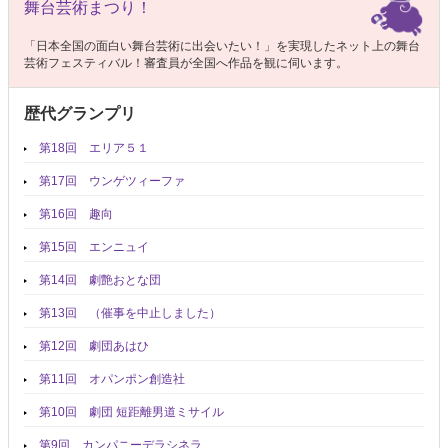
舞台芸術まつり！
「日本全国の面白い舞台芸術に出会いたい！」を実現したネット上の舞台
芸術フェスティバル！審査員が全国へ作品を観に伺います。
歴代グランプリ
第18回 エリア５１
第17回 ウンゲツィーファ
第16回 趣向
第15回 エンニュイ
第14回 劇艶おとな団
第13回 （催事を中止しました）
第12回 劇団あはひ
第11回 オパンポン創造社
第10回 劇団 短距離男道ミサイル
第9回 カンパニーデラシネラ