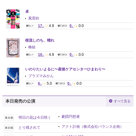
卓
風雷紡
17
/
4.9
0
/
0.0
人
人
桜流しのち、晴れ
椿組
10
/
4.9
0
/
0.0
人
人
いのりたいよるに〜産後ケアセンターひまわり〜
プラズマみかん
6
/
5.0
0
/
0.0
人
人
本日発売の公演
すべて見る
劇団円想者
明日の花は今日咲く
東京都
アクト計画（株式会社バランス企画）
とり残されて
東京都