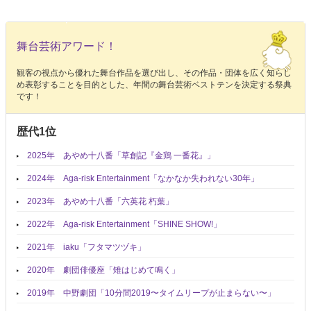
舞台芸術アワード！
観客の視点から優れた舞台作品を選び出し、その作品・団体を広く知らし
め表彰することを目的とした、年間の舞台芸術ベストテンを決定する祭典
です！
歴代1位
2025年 あやめ十八番「草創記『金鶏 一番花』」
2024年 Aga-risk Entertainment「なかなか失われない30年」
2023年 あやめ十八番「六英花 朽葉」
2022年 Aga-risk Entertainment「SHINE SHOW!」
2021年 iaku「フタマツヅキ」
2020年 劇団俳優座「雉はじめて鳴く」
2019年 中野劇団「10分間2019〜タイムリープが止まらない〜」