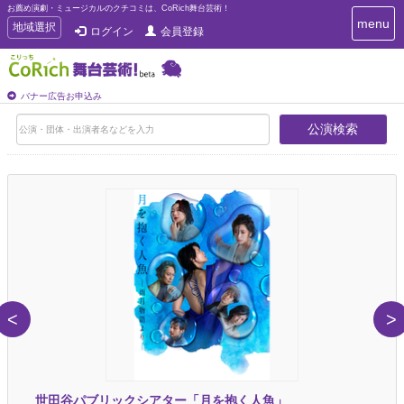
お薦め演劇・ミュージカルのクチコミは、CoRich舞台芸術！
T
menu
T
地域選択
ログイン
会員登録
o
o
g
g
g
g
l
l
バナー広告お申込み
e
e
n
公演検索
n
a
a
v
i
v
g
i
a
g
t
a
i
t
o
n
i
o
n
<
>
世田谷パブリックシアター「月を抱く人魚」
go