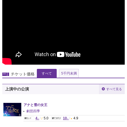
すべて
5千円未満
チケット価格
上演中の公演
すべて見る
アナと雪の女王
劇団四季
4
/
5.0
10
/
4.9
人
人