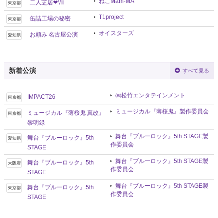
ねこMam-MA
二人芝居❤Ⅷ
東京都
T1project
缶詰工場の秘密
東京都
オイスターズ
お頼み 名古屋公演
愛知県
新着公演
すべて見る
㈱松竹エンタテインメント
IMPACT26
東京都
ミュージカル『薄桜鬼』製作委員会
ミュージカル『薄桜鬼 真改』
東京都
黎明録
舞台『ブルーロック』5th STAGE製
舞台『ブルーロック』5th
愛知県
作委員会
STAGE
舞台『ブルーロック』5th STAGE製
舞台『ブルーロック』5th
大阪府
作委員会
STAGE
舞台『ブルーロック』5th STAGE製
舞台『ブルーロック』5th
東京都
作委員会
STAGE