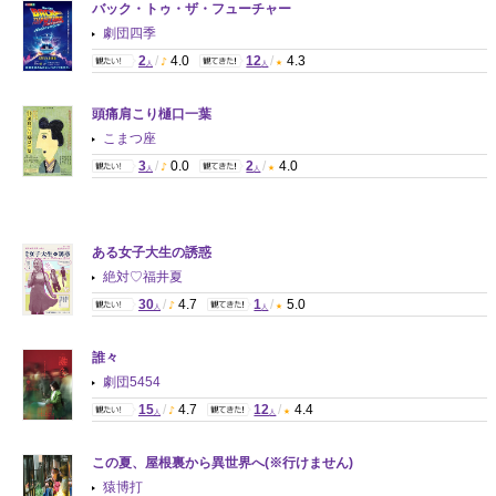
バック・トゥ・ザ・フューチャー
劇団四季
2
/
4.0
12
/
4.3
人
人
頭痛肩こり樋口一葉
こまつ座
3
/
0.0
2
/
4.0
人
人
ある女子大生の誘惑
絶対♡福井夏
30
/
4.7
1
/
5.0
人
人
誰々
劇団5454
15
/
4.7
12
/
4.4
人
人
この夏、屋根裏から異世界へ(※行けません)
猿博打