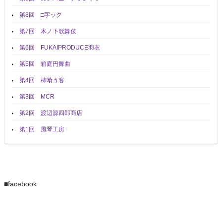
第8回 □字ック
第7回 木ノ下歌舞伎
第6回 FUKAIPRODUCE羽衣
第5回 箱庭円舞曲
第4回 柿喰う客
第3回 MCR
第2回 渡辺源四郎商店
第1回 風琴工房
■facebook