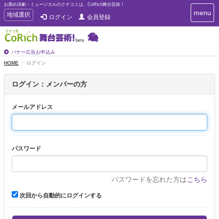
お薦め演劇・ミュージカルのクチコミは、CoRich舞台芸術！
T
menu
T
地域選択
ログイン
会員登録
o
o
g
g
g
g
l
l
バナー広告お申込み
e
e
HOME
ログイン
n
n
a
a
v
ログイン：メンバーの方
i
v
g
i
a
メールアドレス
g
t
a
i
t
o
n
i
パスワード
o
n
パスワードを忘れた方は
こちら
次回から自動的にログインする