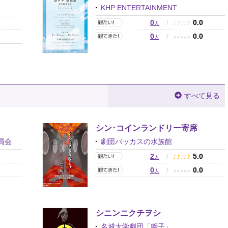
KHP ENTERTAINMENT
0
/
0.0
0
♪
♪
♪
♪
♪
人
0
/
0.0
0
★
★
★
★
★
人
すべて見る
シン･コインランドリー寄席
員会
劇団バッカスの水族館
0
2
/
5.0
♪
♪
♪
♪
♪
人
0
0
/
0.0
★
★
★
★
★
人
シニンニクチヲシ
名城大学劇団「獅子」