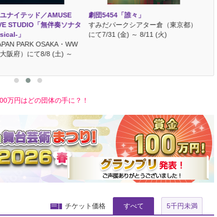
ユナイテッド／AMUSE
劇団5454「誰々」
TR
IVE STUDIO「無伴奏ソナタ
すみだパークシアター倉（東京都）
SL
sical-」
にて7/31 (金) ～ 8/11 (火)
上
APAN PARK OSAKA・WW
7/3
阪府）にて8/8 (土) ～
！100万円はどの団体の手に？！
チケット価格
すべて
5千円未満