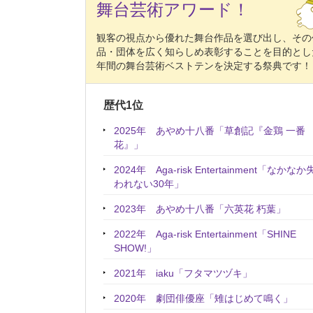
舞台芸術アワード！
観客の視点から優れた舞台作品を選び出し、その
品・団体を広く知らしめ表彰することを目的とし
年間の舞台芸術ベストテンを決定する祭典です！
歴代1位
2025年 あやめ十八番「草創記『金鶏 一番
花』」
2024年 Aga-risk Entertainment「なかなか
われない30年」
2023年 あやめ十八番「六英花 朽葉」
2022年 Aga-risk Entertainment「SHINE
SHOW!」
2021年 iaku「フタマツヅキ」
2020年 劇団俳優座「雉はじめて鳴く」