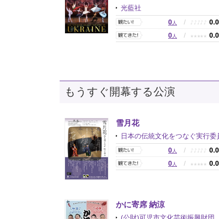
光藍社
0
/
0.
♪
♪
♪
♪
♪
人
0
/
0.
★
★
★
★
★
人
もうすぐ開幕する公演
雪月花
日本の伝統文化をつなぐ実行委
0
/
0.
♪
♪
♪
♪
♪
人
0
/
0.
★
★
★
★
★
人
かに寄席 納涼
(公財)可児市文化芸術振興財団