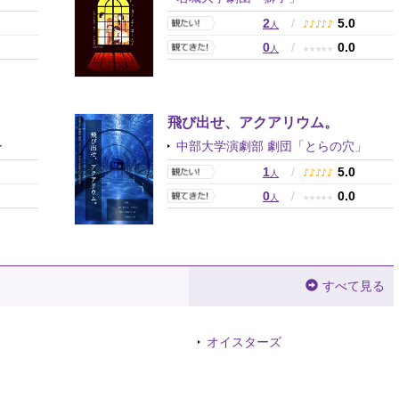
0
2
/
5.0
♪
♪
♪
♪
♪
人
0
0
/
0.0
★
★
★
★
★
人
飛び出せ、アクアリウム。
ー
中部大学演劇部 劇団「とらの穴」
0
1
/
5.0
♪
♪
♪
♪
♪
人
0
0
/
0.0
★
★
★
★
★
人
すべて見る
オイスターズ