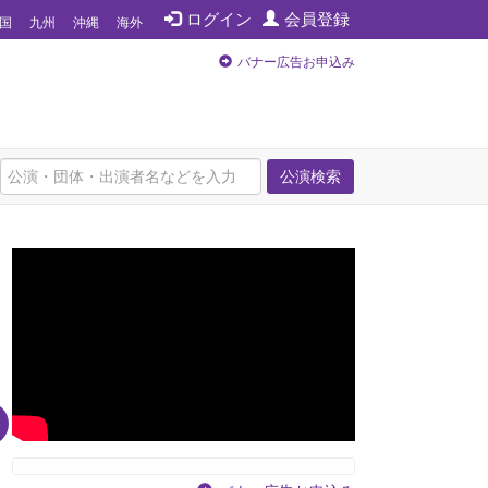
ログイン
会員登録
国
九州
沖縄
海外
バナー広告お申込み
公演検索