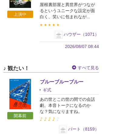
屋根裏部屋と異世界がつなが
るというユニークな設定が面
上演中
白く、笑いに包まれなが...
★
★
★
★
★
ハウザー（1071）
2026/08/07 08:44
♪ 観たい！
すべて見る
ブルーブルーブルー
ギ式
あの世とこの世の間での会話
劇。本音トークになるのか
な？気になりますね。
開幕前
♪
♪
♪
♪
♪
バート（8159）