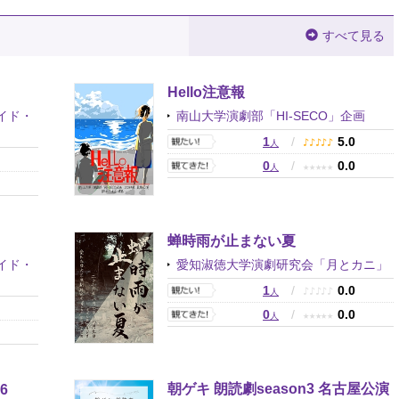
すべて見る
Hello注意報
イド・
南山大学演劇部「HI-SECO」企画
1
/
5.0
♪
♪
♪
♪
♪
人
0
0
/
0.0
★
★
★
★
★
人
0
蝉時雨が止まない夏
愛知淑徳大学演劇研究会「月とカニ」
イド・
1
/
0.0
♪
♪
♪
♪
♪
人
0
0
/
0.0
★
★
★
★
★
人
0
朝ゲキ 朗読劇season3 名古屋公演
6