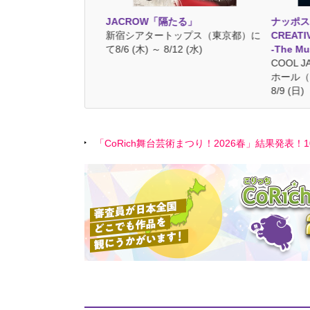
痛肩こり樋口一葉」
JACROW「隔たる」
ナッポス
ンシアター
新宿シアタートップス（東京都）に
CREAT
AYA（東京都）にて7/29
て8/6 (木) ～ 8/12 (水)
-The Mu
(日)
COOL J
ホール（大
8/9 (日)
「CoRich舞台芸術まつり！2026春」結果発表