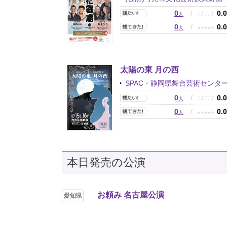
0
/
0.
♪
♪
♪
♪
♪
人
0
/
0.
★
★
★
★
★
人
太陽の東 月の西
SPAC・静岡県舞台芸術センタ
0
/
0.
♪
♪
♪
♪
♪
人
0
/
0.
★
★
★
★
★
人
本日発売の公演
お頼み 名古屋公演
愛知県