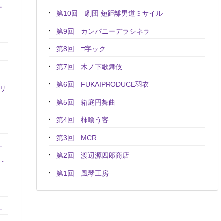
ー
第10回 劇団 短距離男道ミサイル
第9回 カンパニーデラシネラ
第8回 □字ック
第7回 木ノ下歌舞伎
第6回 FUKAIPRODUCE羽衣
アリ
第5回 箱庭円舞曲
第4回 柿喰う客
第3回 MCR
君」
第2回 渡辺源四郎商店
』・
第1回 風琴工房
つ」