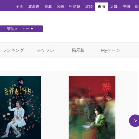
！
全国
北海道
東北
関東
甲信越
北陸
東海
近畿
中国
四
管理メニュー
団体WEBサイト管理
顧客管理
ランキング
チケプレ
掲示板
Myページ
>