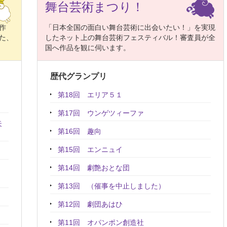
舞台芸術まつり！
作
「日本全国の面白い舞台芸術に出会いたい！」を実現
た、
したネット上の舞台芸術フェスティバル！審査員が全
国へ作品を観に伺います。
歴代グランプリ
第18回 エリア５１
第17回 ウンゲツィーファ
失
第16回 趣向
第15回 エンニュイ
第14回 劇艶おとな団
第13回 （催事を中止しました）
第12回 劇団あはひ
第11回 オパンポン創造社