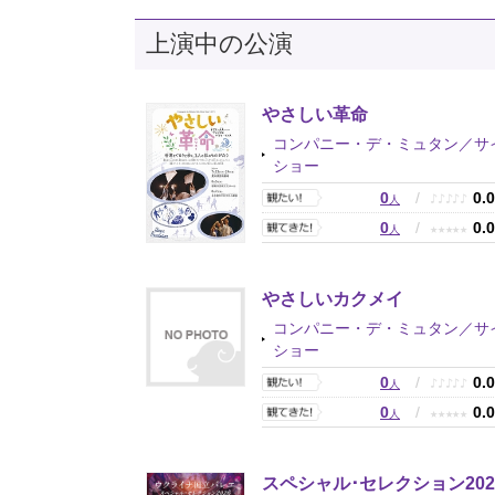
上演中の公演
やさしい革命
コンパニー・デ・ミュタン／サ
ショー
0
/
0.
♪
♪
♪
♪
♪
人
0
/
0.
★
★
★
★
★
人
やさしいカクメイ
コンパニー・デ・ミュタン／サ
ショー
0
/
0.
♪
♪
♪
♪
♪
人
0
/
0.
★
★
★
★
★
人
スペシャル･セレクション202