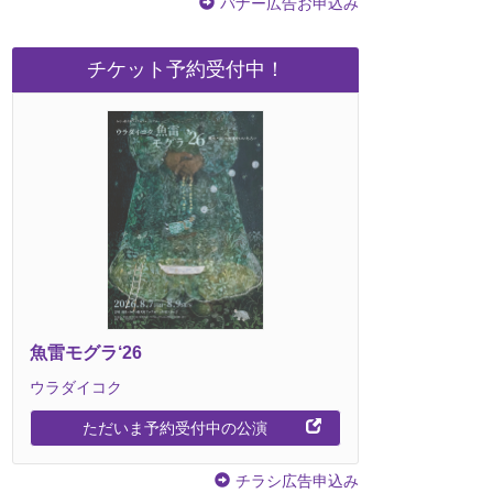
バナー広告お申込み
ASHMASTERS「TOKYO
good morning N°5「破壊、再生、
UM」
ディストーション」
チケット予約受付中！
野ストアハウス（東京都）にて
ザ・スズナリ（東京都）にて7/30
0 (木) ～ 8/9 (日)
(木) ～ 8/11 (火)
魚雷モグラ‘26
ウラダイコク
ただいま予約受付中の公演
チラシ広告申込み