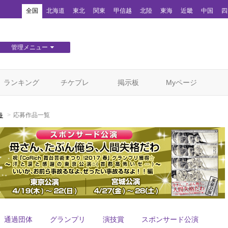
！
全国
北海道
東北
関東
甲信越
北陸
東海
近畿
中国
四
管理メニュー
団体WEBサイト管理
顧客管理
ランキング
チケプレ
掲示板
Myページ
春
応募作品一覧
通過団体
グランプリ
演技賞
スポンサード公演