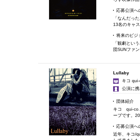
応募公演へ
「なんだった
13名のキャ
将来のビジ
「観劇という
団SUNファ
Lullaby
キコ qui-
公演に携
団体紹介
キコ qui
ープです。201
応募公演へ
近年、キコ/