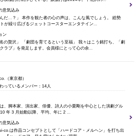
の意気込み
んだ…？」 本作を観た者の心の声は、こんな風でしょう。 総勢
ストが繰り広げるジェットコースターエンタテイン...
ョン
名の贅沢」 「劇団を育てるという至福」 我々はこう銘打ち、「劇
ンクラブ」を発足します。会員様にとって心の余...
co.
（東京都）
わっているメンバー：14人
-co.は、脚本家、演出家、俳優、詩人の小栗剛を中心とした演劇グル
0 年 3 月始動以降、平均、年に 2 ...
の意気込み
qui-co.は作品コンセプトとして「ハードコア・メルヘン」を打ち出