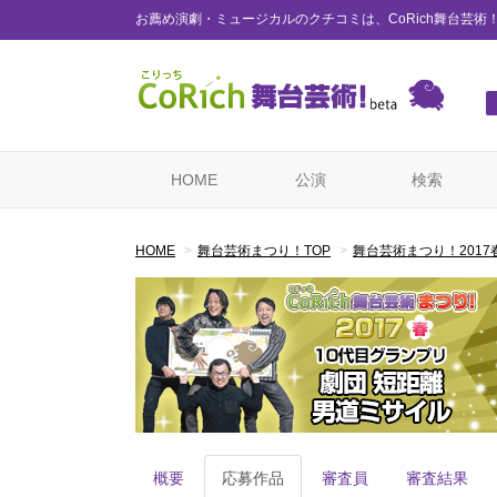
お薦め演劇・ミュージカルのクチコミは、CoRich舞台芸術
HOME
公演
検索
HOME
舞台芸術まつり！TOP
舞台芸術まつり！2017
概要
応募作品
審査員
審査結果