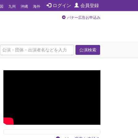
ログイン
会員登録
国
九州
沖縄
海外
バナー広告お申込み
公演検索