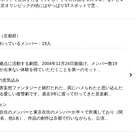
東京オリンピックの頃にはやっぱりSTスポットで芝...
（京都府）
わっているメンバー：19人
点に活動する劇団。2004年12月24日旗揚げ。メンバー数19
か出来ない体験を得ていただくことを第一のモット...
の意気込み
害妄想ファンタジーと銘打たれた、罠にハメられたと思い込んだ
る愛しい復讐劇です。過去3年に渡って行ってきた音楽劇...
ョン
在住のメンバーと東京在住のメンバーが半々で所属しており（関
9名、他1名）、作品の創作は京都で行いながらも、公演...