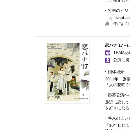
して来ました
将来のビジ
キコ/qui
演、年に計4
恋バナ’17～
TEAM花
公演に携
団体紹介
2011年 
「人の花咲く
応募公演へ
最近…恋して
を好きになる
将来のビジ
『10年目に