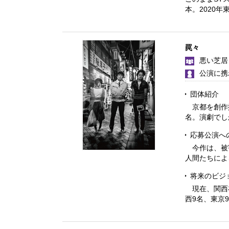
本。2020年
罠々
悪い芝居
公演に携
団体紹介
京都を創作拠
名。演劇でし
応募公演へ
今作は、被
人間たちによ
将来のビジ
現在、関西
西9名、東京