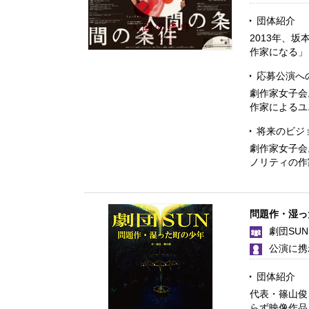
団体紹介
2013年、
作家になる」
応募公演へ
劇作家女子会
作家によるユ
将来のビジ
劇作家女子会
ノリティの作
問題作・湿っ
劇団SUN
公演に携
団体紹介
代表・篠山俊
らず映像作品