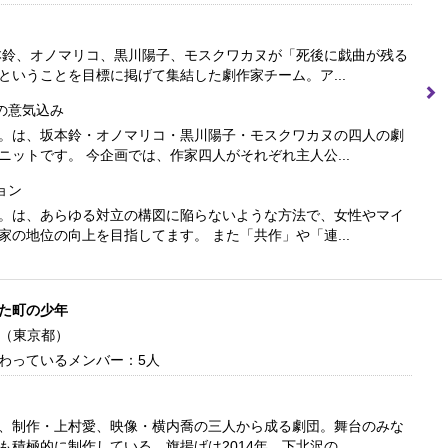
坂本鈴、オノマリコ、黒川陽子、モスクワカヌが「死後に戯曲が残る
ということを目標に掲げて集結した劇作家チーム。ア...
の意気込み
。は、坂本鈴・オノマリコ・黒川陽子・モスクワカヌの四人の劇
ニットです。 今企画では、作家四人がそれぞれ主人公...
ョン
。は、あらゆる対立の構図に陥らないような方法で、女性やマイ
家の地位の向上を目指してます。 また「共作」や「連...
た町の少年
（東京都）
わっているメンバー：5人
、制作・上村愛、映像・横内喬の三人から成る劇団。舞台のみな
も積極的に制作している。旗揚げは2014年。下北沢の...