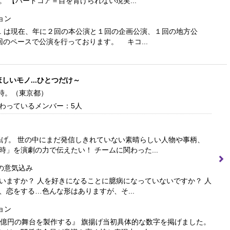
。 【ハードコア＝目を背けられない現実...
ョン
-co. は現在、年に２回の本公演と１回の企画公演、１回の地方公
回のペースで公演を行っております。 キコ...
ほしいモノ...ひとつだけ～
時。
（東京都）
わっているメンバー：5人
旗揚げ。 世の中にまだ発信しきれていない素晴らしい人物や事柄、
時」を演劇の力で伝えたい！ チームに関わった...
の意気込み
いますか？ 人を好きになることに臆病になっていないですか？ 人
、恋をする…色んな形はありますが、そ...
ョン
１億円の舞台を製作する』 旗揚げ当初具体的な数字を掲げました。