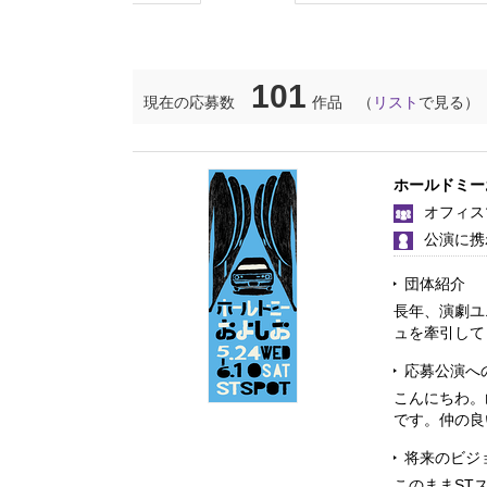
101
現在の応募数
作品 （
リスト
で見る）
ホールドミー
オフィス
公演に携
団体紹介
長年、演劇ユ
ュを牽引してき
応募公演へ
こんにちわ。
です。仲の良
将来のビジ
このままST