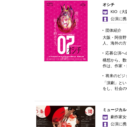
オシチ
KIO
（大
公演に携
団体紹介
大阪・阿倍野
人、海外の方
応募公演へ
構想から、数
作は、作家・
将来のビジ
「演劇」とい
をし、社会の
ミュージカル
劇作家女
公演に携