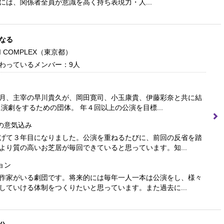
には、関係者全員が意識を高く持ち表現力・人...
なる
I COMPLEX
（東京都）
わっているメンバー：9人
月、主宰の早川貴久が、岡田寛司、小玉康貴、伊藤彩奈と共に結
に演劇をするための団体。 年４回以上の公演を目標...
の意気込み
げて３年目になりました。公演を重ねるたびに、前回の反省を踏
より質の高いお芝居が毎回できていると思っています。知...
ョン
作家がいる劇団です。将来的には毎年一人一本は公演をし、様々
していける体制をつくりたいと思っています。また過去に...