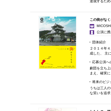
達成するため
この街がなく
MICOSH
公演に携
団体紹介
２０１４年４
成した、 主
応募公演へ
劇団を立ち上
まえ、確実に
将来のビジ
うちは三人の
な笑いを追求