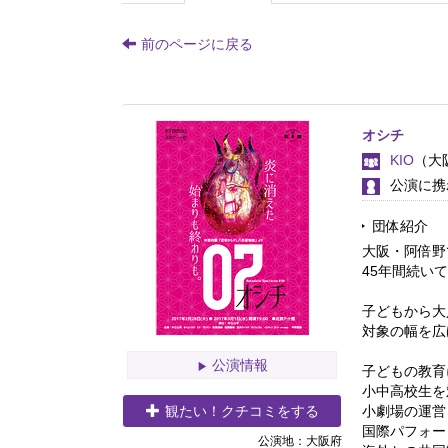
前のページに戻る
オシチ
KIO
（大
公演に携
団体紹介
大阪・阿倍野
45年間続い
子どもから大
対象の幅を広
公演情報
子どもの教育
小中高校生を
観たい！クチコミをする
小劇場の運営
国際パフォー
公演地：大阪府