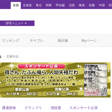
！
全国
北海道
東北
関東
甲信越
北陸
東海
近畿
中国
四
管理メニュー
団体WEBサイト管理
顧客管理
ランキング
チケプレ
掲示板
Myページ
春
応募作品
通過団体
グランプリ
演技賞
スポンサード公演