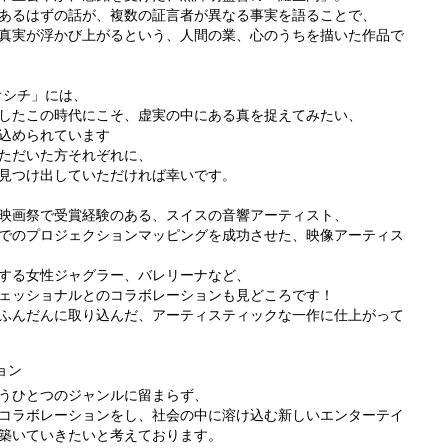
あるはずの話が、複数の証言者が異なる事実を語ることで、
真実が浮かび上がるという、人間の業、心のうちを描いた作品で
オシチ」には、
したこの時代にこそ、虚実の中にある真を捉えてみたい、
込められています
ただいた方それぞれに、
見つけ出していただければ幸いです。
映画祭で受賞経験のある、スイスの音響アーティスト、
でのプロジェクションマッピングを成功させた、映像アーティス
する女性ジャグラー、バレリーナなど、
ェッショナルとのコラボレーションも見どころです！
ふんだんに取り込んだ、アーティスティックな一作に仕上がって
ョン
うひとつのジャンルに留まらず、
コラボレーションをし、社会の中に溶け込む新しいエンターテイ
築いていきたいと考えております。