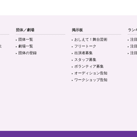
団体／劇場
掲示板
ラン
団体一覧
おしえて！舞台芸術
注
ミ
劇場一覧
フリートーク
注
団体の登録
出演者募集
注
スタッフ募集
ボランティア募集
オーディション告知
ワークショップ告知