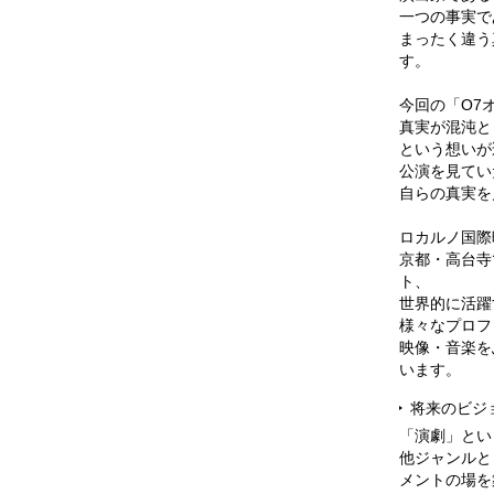
一つの事実で
まったく違う
す。
今回の「O7
真実が混沌と
という想いが
公演を見てい
自らの真実を
ロカルノ国際
京都・高台寺
ト、
世界的に活躍
様々なプロフ
映像・音楽を
います。
将来のビジ
「演劇」とい
他ジャンルと
メントの場を