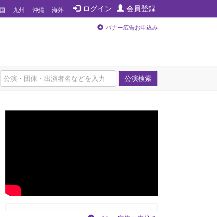
ログイン
会員登録
国
九州
沖縄
海外
バナー広告お申込み
公演検索