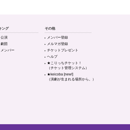
キング
その他
目公演
メンバー登録
目劇団
メルマガ登録
目メンバー
チケットプレゼント
ヘルプ
★こりっちチケット！
（チケット管理システム）
★keicoba [new!]
（演劇が生まれる場所から。）