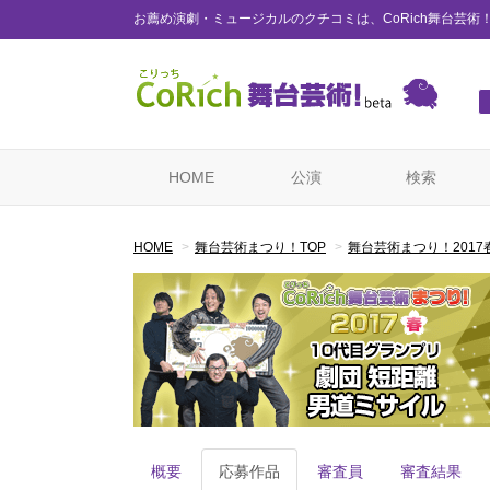
お薦め演劇・ミュージカルのクチコミは、CoRich舞台芸術
HOME
公演
検索
HOME
舞台芸術まつり！TOP
舞台芸術まつり！2017
概要
応募作品
審査員
審査結果