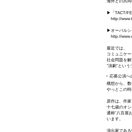
海外との共同
▶︎「TACT
http://www.t
▶︎オーバル
http://www.o
最近では、
コミュニケー
社会問題を解
”演劇”とい
応募公演へ
構想から、数
やっとこの時
原作は、作家
十七歳のオシ
通称”八百屋
います。
演出家である