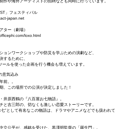
制作や海外アーティストの招聘なども同時に行っています。
/FEST」フェスティバル
act-japan.net
シアター（劇場）
fficephi.com/loxo.html
ションワークショップや防災を学ぶための演劇など、
決するために、
うツールを使った企画を行う機会も増えています。
の意気込み
年前。。
期、この場所での公演が決定しました！
・井原西鶴の『八百屋お七物語』。
チと吉三郎の、切なくも激しい恋愛ストーリーです。
お七”として有名なこの物語は、ドラマやアニメなどでも扱われて
中立公平が、感銘を受けた、黒澤明監督の「羅生門」。