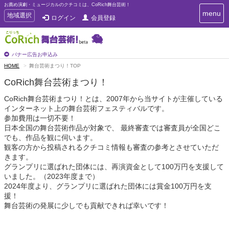
お薦め演劇・ミュージカルのクチコミは、CoRich舞台芸術！
T
menu
T
地域選択
ログイン
会員登録
o
o
g
g
g
g
l
l
バナー広告お申込み
e
e
HOME
舞台芸術まつり！TOP
n
n
a
CoRich舞台芸術まつり！
a
v
i
v
CoRich舞台芸術まつり！とは、2007年から当サイトが主催している
g
i
インターネット上の舞台芸術フェスティバルです。
a
g
参加費用は一切不要！
t
a
日本全国の舞台芸術作品が対象で、 最終審査では審査員が全国どこ
i
t
o
でも、作品を観に伺います。
n
i
観客の方から投稿されるクチコミ情報も審査の参考とさせていただ
o
きます。
n
グランプリに選ばれた団体には、再演資金として100万円を支援して
いました。（2023年度まで）
2024年度より、グランプリに選ばれた団体には賞金100万円を支
援！
舞台芸術の発展に少しでも貢献できれば幸いです！