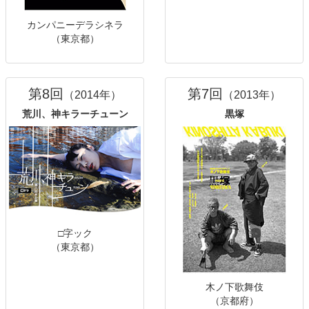
カンパニーデラシネラ
（東京都）
第8回
第7回
（2014年）
（2013年）
荒川、神キラーチューン
黒塚
□字ック
（東京都）
木ノ下歌舞伎
（京都府）