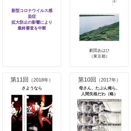
新型コロナウイルス感
染症
拡大防止の影響により
最終審査を中断
劇団あはひ
（東京都）
第11回
第10回
（2018年）
（2017年）
さようなら
母さん、たぶん俺ら、
人間失格だわ（略）