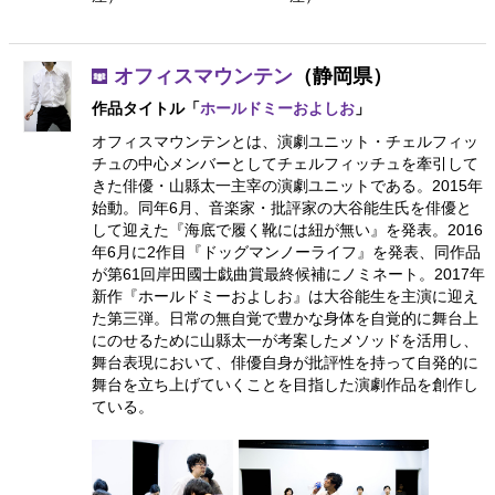
オフィスマウンテン
（静岡県）
作品タイトル「
ホールドミーおよしお
」
オフィスマウンテンとは、演劇ユニット・チェルフィッ
チュの中心メンバーとしてチェルフィッチュを牽引して
きた俳優・山縣太一主宰の演劇ユニットである。2015年
始動。同年6月、音楽家・批評家の大谷能生氏を俳優と
して迎えた『海底で履く靴には紐が無い』を発表。2016
年6月に2作目『ドッグマンノーライフ』を発表、同作品
が第61回岸田國士戯曲賞最終候補にノミネート。2017年
新作『ホールドミーおよしお』は大谷能生を主演に迎え
た第三弾。日常の無自覚で豊かな身体を自覚的に舞台上
にのせるために山縣太一が考案したメソッドを活用し、
舞台表現において、俳優自身が批評性を持って自発的に
舞台を立ち上げていくことを目指した演劇作品を創作し
ている。