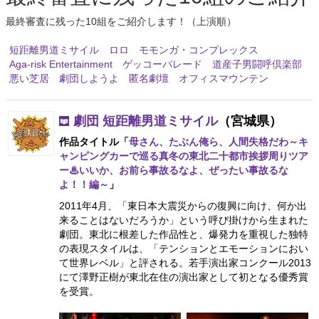
最終審査に残った10組をご紹介します！（上演順）
短距離男道ミサイル
ロロ
モモンガ・コンプレックス
Aga-risk Entertainment
ゲッコーパレード
道産子男闘呼倶楽部
悪い芝居
劇団しようよ
匿名劇壇
オフィスマウンテン
劇団 短距離男道ミサイル
（宮城県）
作品タイトル「
母さん、たぶん俺ら、人間失格だわ～キ
ャンピングカーで巡る真冬の東北二十都市挨拶周りツア
ー♨いいか、お前ら事故るなよ、ぜったい事故るな
よ！！編～
」
2011年4月、「東日本大震災からの復興に向け、何か出
来ることはないだろうか」という呼び掛けから生まれた
劇団。東北に根差した作品性と、爆発力を重視した独特
の表現スタイルは、「テンションとエモーションにおい
て世界レベル」と評される。若手演出家コンクール2013
にて澤野正樹が東北在住の演出家として初となる優秀賞
を受賞。