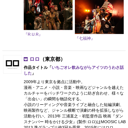
『R.U.R』
『七福神』
ロロ
（東京都）
作品タイトル「
いちごオレ飲みながらアイツのうわさ話
した
」
2009年より東京を拠点に活動中。
漫画・アニメ・小説・音楽・映画などジャンルを越えた
カルチャーをパッチワークのように紡ぎ合わせ、様々な
「出会い」の瞬間を物語化する。
小説のリーディングや音楽ライブと融合した短編演劇、
映画製作など、ジャンル横断で演劇の枠を拡張しながら
活動を行い、2013年 三浦直之・初監督作品 映画『ダン
スナンバー 時をかける少女』(製作:ロロ)はMOOSIC LAB
2013 準グランプリ他3冠を受賞。2015年にはロロ