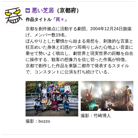
悪い芝居
（京都府）
作品タイトル「
罠々
」
京都を創作拠点に活動する劇団。2004年12月24日旗揚
げ。メンバー数19名。
ぼんやりとした鬱憤から始まる発想を、刺激的な言葉と
狂言めいた身体と幻惑かつ耳鳴りじみた心地よい音楽に
乗せて勢いよく噴出し、劇世界と現実世界の距離を自在
に操作する、観客の想像力を信じ切った作風が特徴。
京都で創作した作品を東阪二都市で発表するスタイル
で、コンスタントに公演を打ち続けている。
撮影：竹崎博人
撮影：bozzo