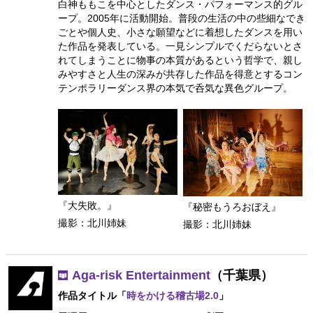
白神ももこを中心としたダンス・パフォーマンス的グル
ープ。2005年に活動開始。普段の生活の中の些細なでき
ごとや個人史、小さな願望などに着想したダンスを用い
た作品を発表している。一見シンプルでくだらないとさ
れてしまうことに物事の本質があるという哲学で、親し
みやすさと人生の深みが共存した作品を得意とするコン
テンポラリーダンス界の本気で呑気な異色グループ。
『大失敗。』
『秘密もうろおぼえ』
撮影：北川姉妹
撮影：北川姉妹
Aga-risk Entertainment
（千葉県）
作品タイトル「
時をかける稽古場2.0
」