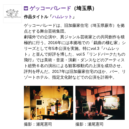
ゲッコーパレード
（埼玉県）
作品タイトル「
ハムレット
」
ゲッコーパレードは、旧加藤家住宅（埼玉県蕨市）を拠
点とする舞台芸術集団。
劇場外での公演や、異ジャンル芸術家との共同創作を積
極的に行う。2016年には本拠地での「戯曲の棲む家」シ
リーズとして年5本公演を実施。特にvol.3『ハムレッ
ト』と並んで好評を博した、vol.5『リンドバークたちの
飛行』では美術・音楽・演劇・ダンスなどのアーティス
ト総勢６名の演出による観客移動式の上演を成功させ、
評判を呼んだ。2017年は旧加藤家住宅のほか、バー、リ
ゾートホテル、指定文化財などでの公演を計画中。
撮影：瀬尾憲司
撮影：瀬尾憲司