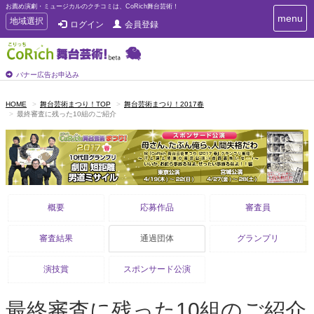
お薦め演劇・ミュージカルのクチコミは、CoRich舞台芸術！
T
menu
T
地域選択
ログイン
会員登録
o
o
g
g
g
g
l
l
バナー広告お申込み
e
e
n
n
a
HOME
舞台芸術まつり！TOP
舞台芸術まつり！2017春
最終審査に残った10組のご紹介
a
v
i
v
g
i
a
g
t
a
i
t
o
n
i
概要
応募作品
審査員
o
n
審査結果
通過団体
グランプリ
演技賞
スポンサード公演
最終審査に残った10組のご紹介