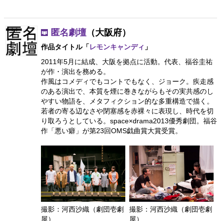
匿名劇壇
（大阪府）
作品タイトル「
レモンキャンディ
」
2011年5月に結成、大阪を拠点に活動。代表、福谷圭祐
が作・演出を務める。
作風はコメディでもコントでもなく、ジョーク。疾走感
のある演出で、本質を煙に巻きながらもその実共感のし
やすい物語を、メタフィクション的な多重構造で描く。
若者の寄る辺なさや閉塞感を赤裸々に表現し、時代を切
り取ろうとしている。space×drama2013優秀劇団。福谷
作「悪い癖」が第23回OMS戯曲賞大賞受賞。
撮影：河西沙織（劇団壱劇
撮影：河西沙織（劇団壱劇
屋）
屋）