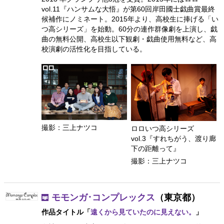
vol.11『ハンサムな大悟』が第60回岸田國士戯曲賞最終
候補作にノミネート。2015年より、高校生に捧げる「い
つ高シリーズ」を始動。60分の連作群像劇を上演し、戯
曲の無料公開、高校生以下観劇・戯曲使用無料など、高
校演劇の活性化を目指している。
撮影：三上ナツコ
ロロいつ高シリーズ
vol.3『すれちがう、渡り廊
下の距離って』
撮影：三上ナツコ
モモンガ･コンプレックス
（東京都）
作品タイトル「
遠くから見ていたのに見えない。
」