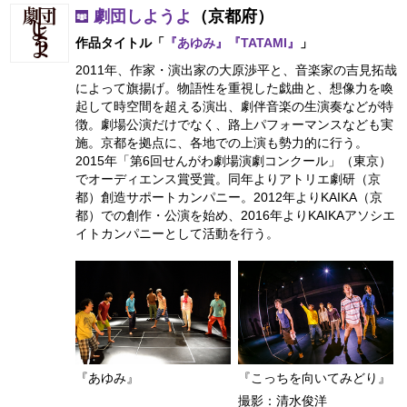
劇団しようよ
（京都府）
作品タイトル「
『あゆみ』『TATAMI』
」
2011年、作家・演出家の大原渉平と、音楽家の吉見拓哉
によって旗揚げ。物語性を重視した戯曲と、想像力を喚
起して時空間を超える演出、劇伴音楽の生演奏などが特
徴。劇場公演だけでなく、路上パフォーマンスなども実
施。京都を拠点に、各地での上演も勢力的に行う。
2015年「第6回せんがわ劇場演劇コンクール」（東京）
でオーディエンス賞受賞。同年よりアトリエ劇研（京
都）創造サポートカンパニー。2012年よりKAIKA（京
都）での創作・公演を始め、2016年よりKAIKAアソシエ
イトカンパニーとして活動を行う。
『あゆみ』
『こっちを向いてみどり』
撮影：清水俊洋