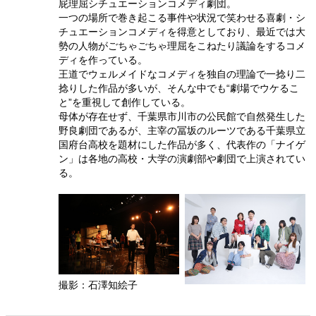
屁理屈シチュエーションコメディ劇団。
一つの場所で巻き起こる事件や状況で笑わせる喜劇・シ
チュエーションコメディを得意としており、最近では大
勢の人物がごちゃごちゃ理屈をこねたり議論をするコメ
ディを作っている。
王道でウェルメイドなコメディを独自の理論で一捻り二
捻りした作品が多いが、そんな中でも“劇場でウケるこ
と”を重視して創作している。
母体が存在せず、千葉県市川市の公民館で自然発生した
野良劇団であるが、主宰の冨坂のルーツである千葉県立
国府台高校を題材にした作品が多く、代表作の「ナイゲ
ン」は各地の高校・大学の演劇部や劇団で上演されてい
る。
撮影：石澤知絵子