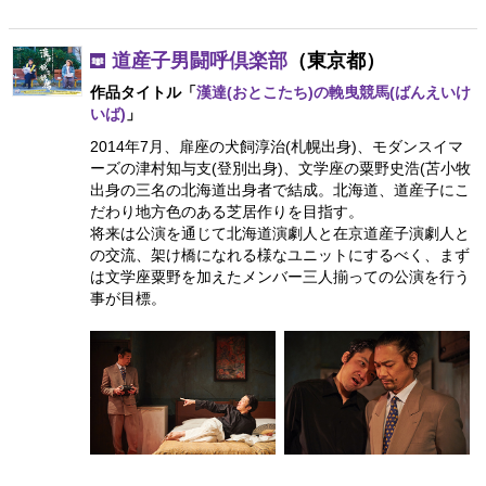
道産子男闘呼倶楽部
（東京都）
作品タイトル「
漢達(おとこたち)の輓曳競馬(ばんえいけ
いば)
」
2014年7月、扉座の犬飼淳治(札幌出身)、モダンスイマ
ーズの津村知与支(登別出身)、文学座の粟野史浩(苫小牧
出身の三名の北海道出身者で結成。北海道、道産子にこ
だわり地方色のある芝居作りを目指す。
将来は公演を通じて北海道演劇人と在京道産子演劇人と
の交流、架け橋になれる様なユニットにするべく、まず
は文学座粟野を加えたメンバー三人揃っての公演を行う
事が目標。