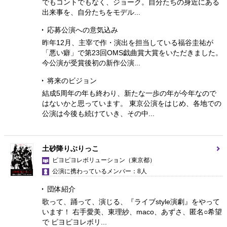
でもコントでもなく、ジョーク。自分たちの身近にある
出来事を、自分たちをモデル...
応募公演への意気込み
昨年12月、主宰で作・演出を担当している福谷圭祐が
「悪い癖」で第23回OMS戯曲賞大賞をいただきました。
今公演が受賞後初の新作公演...
将来のビジョン
結成5周年の年も終わり、新たな一歩の年が今年なので
はないかと思っています。 東京公演をはじめ、各地での
公演は今後も続けていき、その中...
土砂降りぶりっこ
ピヨピヨレボリューション
（東京都）
公演に携わっているメンバー：8人
団体紹介
歌って、踊って、演じる、『ライブstyle演劇』をやって
います！ 右手愛美、東理紗、maco、あずさ、匿名○希望
で ピヨピヨレボリ...