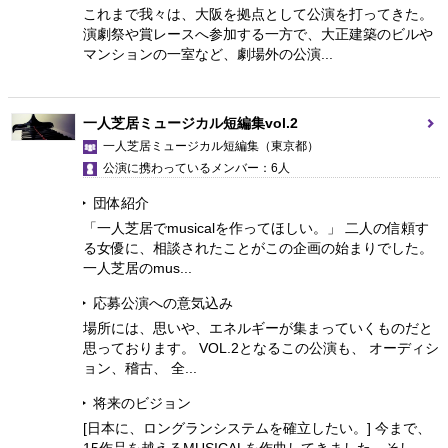
これまで我々は、大阪を拠点として公演を打ってきた。
演劇祭や賞レースへ参加する一方で、大正建築のビルや
マンションの一室など、劇場外の公演...
一人芝居ミュージカル短編集vol.2
一人芝居ミュージカル短編集
（東京都）
公演に携わっているメンバー：6人
団体紹介
「一人芝居でmusicalを作ってほしい。」 二人の信頼す
る女優に、相談されたことがこの企画の始まりでした。
一人芝居のmus...
応募公演への意気込み
場所には、思いや、エネルギーが集まっていくものだと
思っております。 VOL.2となるこの公演も、 オーディシ
ョン、稽古、 全...
将来のビジョン
[日本に、ロングランシステムを確立したい。] 今まで、
15作品を越えるMUSICALを作曲してきました。そし