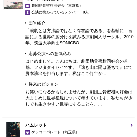
劇団肋骨蜜柑同好会
（東京都）
公演に携わっているメンバー：8人
団体紹介
「演劇とは方法論ではなく存在論である」を基軸に、言
語による世界の腑分けを試みる演劇同人サークル。2010
年、筑波大学劇団SONICBO...
応募公演への意気込み
はじめまして。こんにちは。劇団肋骨蜜柑同好会の首
魁、フジタタイセイです。『遠き山に陽は墜ちて』にて
脚本演出を担当します。私はここ何年か...
将来のビジョン
お笑いになるかもしれませんが、劇団肋骨蜜柑同好会は
大まじめに世界征服について考えています。私たちが少
しでも生きやすい世界にすることを、...
ハムレット
ゲッコーパレード
（埼玉県）