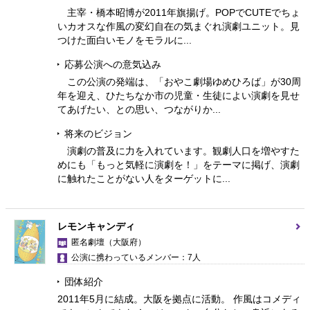
主宰・橋本昭博が2011年旗揚げ。POPでCUTEでちょ
いカオスな作風の変幻自在の気まぐれ演劇ユニット。見
つけた面白いモノをモラルに...
応募公演への意気込み
この公演の発端は、「おやこ劇場ゆめひろば」が30周
年を迎え、ひたちなか市の児童・生徒によい演劇を見せ
てあげたい、との思い、つながりか...
将来のビジョン
演劇の普及に力を入れています。観劇人口を増やすた
めにも「もっと気軽に演劇を！」をテーマに掲げ、演劇
に触れたことがない人をターゲットに...
レモンキャンディ
匿名劇壇
（大阪府）
公演に携わっているメンバー：7人
団体紹介
2011年5月に結成。大阪を拠点に活動。 作風はコメディ