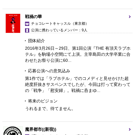
戦禍の華
チョコレートキャッスル
（東京都）
公演に携わっているメンバー：9人
団体紹介
2016年3月26日～29日、第1回公演『THE 有頂天ラブホ
テル』を駒場小空間にて上演。主宰島田の大学卒業に合
わせたお祭り公演に60...
応募公演への意気込み
第1作では「ラブホテル」でのコメディと見せかけた超
絶度肝抜きサスペンスでしたが、今回は打って変わって
の「戦争」「慰安婦」。戦禍に呑まゆ...
将来のビジョン
うれるまで、待てません。
魔界都市((新宿))