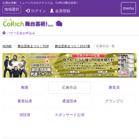
お薦め演劇・ミュージカルのクチコミは、CoRich舞台芸術！
T
menu
T
地域選択
ログイン
会員登録
o
o
g
g
g
g
l
l
バナー広告お申込み
e
e
n
n
a
HOME
舞台芸術まつり！TOP
舞台芸術まつり！2017春
応募作品一覧
a
v
i
v
g
i
a
g
t
a
i
t
o
概要
応募作品
審査員
n
i
o
n
審査結果
通過団体
グランプリ
演技賞
スポンサード公演