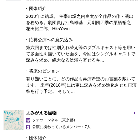
団体紹介
2013年に結成。 主宰の堀之内良太が全作品の作・演出
を務める。劇団員は江島雄基、元劇団四季の栗栖裕之、
花田裕二郎、HitoYasu...
応募公演への意気込み
第六回までは性別入れ替え等のダブルキャスト等を用い
て多面性を描いていた面を、今回はシングルキャストで
深みを求め、絶大なる信頼を寄せるキ...
将来のビジョン
有り難いことに、どの作品も再演希望のお言葉を戴いて
ます。 来年(2018年)には更に深みを求め進化させた再演
祭を行う予定。 そして...
よみがえる怪物
ソテツトンネル
（東京都）
公演に携わっているメンバー：7人
団体紹介