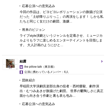
応募公演への意気込み
今回の作品は、ピヨピヨレボリューションの旗揚げ公演
だった「土砂降りぶりっこ」の再演をします！ しかも私
たちと同じく女だけの劇団、激嬢...
将来のビジョン
ライブstyle演劇というジャンルを定着させ、ミュージカ
ルよりもラフに楽しめるエンターテイメントを目指しま
す。 大人計画のようにひと...
結露
the pillow talk
（東京都）
公演に携わっているメンバー：6人
団体紹介
早稲田大学演劇倶楽部出身の役者・西村優駿、劇作演
出・むつみあきが旗揚げた劇団。 世界の鬱陶しさに真正
面から向き合う作劇と裏も表も包み...
応募公演への意気込み