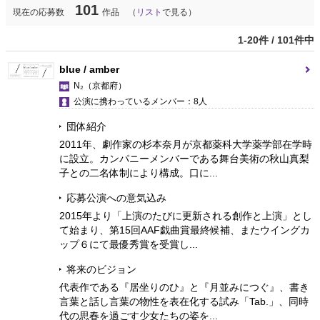
101
現在の応募数
作品 （
リスト
で見る）
1-20件 / 101件中
blue / amber
N₂
（京都府）
公演に携わっているメンバー：8人
団体紹介
2011年、劇作家の杉本奈月が京都薬科大学薬学部在学時
に設立。カンパニーメンバーである舞台美術の秋山真梨
子との二名体制により構成。口に...
応募公演への意気込み
2015年より「上演のたびに更新される創作と上演」とし
て始まり、第15回AAF戯曲賞最終候補、またウイングカ
ップ６にて最優秀賞を受賞し...
将来のビジョン
代表作である『居坐りのひ』と『月並みにつぐ』、書き
言葉と話し言葉の物性を表在化する試み「Tab.」、同時
代の思春を過ごす少女たちの姿を...