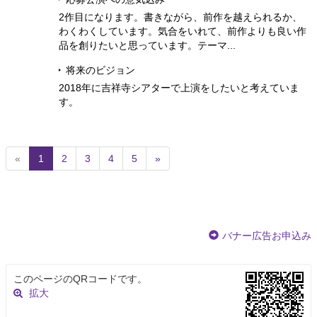
2作目になります。書きながら、前作を越えられるか、
わくわくしています。気合をいれて、前作よりも良い作
品を創りたいと思っています。テーマ...
将来のビジョン
2018年に吉祥寺シアターで上演をしたいと考えていま
す。
(
«
1
2
3
4
5
»
c
u
r
r
e
バナー広告お申込み
n
t
)
このページのQRコードです。
拡大