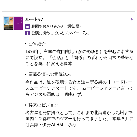
ルート67
劇団あおきりみかん
（愛知県）
公演に携わっているメンバー：7人
団体紹介
1998年、主宰の鹿目由紀（かのめゆき）を中心に名古屋
にて設立。 『会話』と『関係』のずれから日常の些細な
ことを笑いに変える脚本...
応募公演への意気込み
今作品は、道を破壊する女と道を守る男の【ロードレー
スムービーシアター】です。 ムービーシアターと言って
もデジタル画像は一切使わず...
将来のビジョン
名古屋を発信拠点として、これまで北海道から九州まで
国内１２都市でのツアーを行ってきました。 本年６月に
は兵庫・伊丹AI HALLでの...