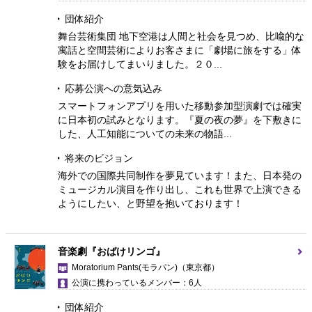
団体紹介
舞台芸術集団 地下空港は人間と社会を見つめ、比喩的な
寓話と空間芸術によりお客さまに「劇場に旅をする」体
験をお届けしてまいりました。２０...
応募公演への意気込み
スマートフォンアプリを用いた移動参加型演劇では確実
に日本初の試みとなります。『夏の夜の夢』を下敷きに
した、人工知能についての未来の物語...
将来のビジョン
海外での国際共同制作を夢見ています！また、日本発の
ミュージカル演目を作り出し、これも世界で上演できる
ようにしたい、と野望を抱いております！
音楽劇『おばけリンゴ』
Moratorium Pants(モラパン)
（東京都）
公演に携わっているメンバー：6人
団体紹介