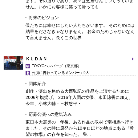
ます。その通りであり、我々は芝居なんてつくっていま
せん。いかにお客様に笑って帰っても...
将来のビジョン
僕たちには幸せにしたい人たちがいます。 そのためには
結果をださなきゃなりません。 お金のためじゃないなん
て言えません。長くこの世界...
ＫＵＤＡＮ
TOKYOハンバーグ
（東京都）
公演に携わっているメンバー：9人
団体紹介
劇作・演出を務める大西弘記の作品を上演するために
2006年旗揚げ。 2016年入団の女優、永田涼香に加え、
今年、小林大輔・三枝悠平・...
応募公演への意気込み
東日本大震災の一年後、ある作品の取材で南相馬へ行き
ました。その時に原発から10キロほどの地点にある『希
望の牧場』の存在を知った。 警...