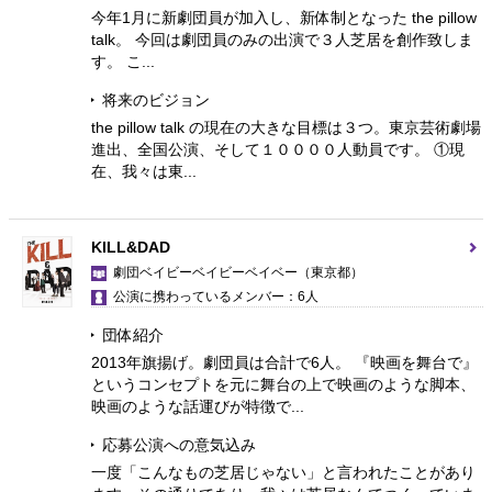
今年1月に新劇団員が加入し、新体制となった the pillow
talk。 今回は劇団員のみの出演で３人芝居を創作致しま
す。 こ...
将来のビジョン
the pillow talk の現在の大きな目標は３つ。東京芸術劇場
進出、全国公演、そして１００００人動員です。 ①現
在、我々は東...
KILL&DAD
劇団ベイビーベイビーベイベー
（東京都）
公演に携わっているメンバー：6人
団体紹介
2013年旗揚げ。劇団員は合計で6人。 『映画を舞台で』
というコンセプトを元に舞台の上で映画のような脚本、
映画のような話運びが特徴で...
応募公演への意気込み
一度「こんなもの芝居じゃない」と言われたことがあり