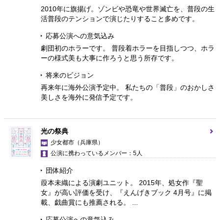
2010年に旗揚げ。ゾンビや恐竜や世界滅亡を、普段の生
活普段のテンションで演じたりすること多めです。
応募公演への意気込み
劇団初のホラーです。 普段着ホラーを目指しつつ、ホラ
ーの様式美も大事に作ろうと思う所存です。
将来のビジョン
再来年に海外公演予定中。 私たちの「普段」のおかしさ
美しさを海外に発信予定です。
光の祭典
少女都市
（兵庫県）
公演に携わっているメンバー：5人
団体紹介
葭本未織による演劇ユニット。 2015年、処女作『聖
女』が高い評価を受け、『えんげきブック 4月号』に掲
載、戯曲賞にも推薦される。 ...
応募公演への意気込み