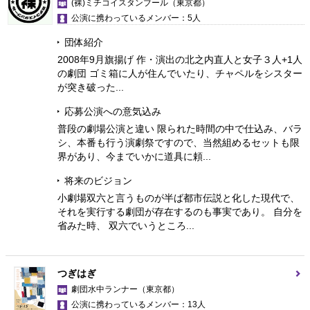
(裸)ミチコイスタンブール
（東京都）
公演に携わっているメンバー：5人
団体紹介
2008年9月旗揚げ 作・演出の北之内直人と女子３人+1人
の劇団 ゴミ箱に人が住んでいたり、チャペルをシスター
が突き破った...
応募公演への意気込み
普段の劇場公演と違い 限られた時間の中で仕込み、バラ
シ、本番も行う演劇祭ですので、当然組めるセットも限
界があり、今までいかに道具に頼...
将来のビジョン
小劇場双六と言うものが半ば都市伝説と化した現代で、
それを実行する劇団が存在するのも事実であり。 自分を
省みた時、 双六でいうところ...
つぎはぎ
劇団水中ランナー
（東京都）
公演に携わっているメンバー：13人