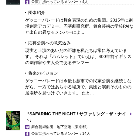
公演に携わっているメンバー：4人
団体紹介
ゲッコーパレードは舞台表現のための集団。2015年に劇
場創造アカデミー、円演劇研究所、舞台芸術の学校PAIな
ど出自の異なるメンバーによ...
応募公演への意気込み
現実と上演のあいだの距離を私たちは常に考えていま
す。 それは『ハムレット』でいえば、400年前イギリス
の劇作家や主人公であるデンマー...
将来のビジョン
ゲッコーパレードは今後も蕨市での民家公演を継続しな
がら、一方ではあらゆる場所で、集団と演劇そのものの
居場所を見つけていきます。 たと...
『SAFARING THE NIGHT / サファリング・ザ・ナイ
ト』
舞台芸術集団 地下空港
（東京都）
公演に携わっているメンバー：14人