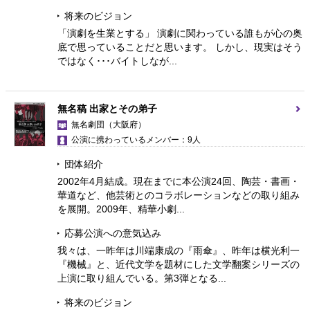
将来のビジョン
「演劇を生業とする」 演劇に関わっている誰もが心の奥
底で思っていることだと思います。 しかし、現実はそう
ではなく･･･バイトしなが...
無名稿 出家とその弟子
無名劇団
（大阪府）
公演に携わっているメンバー：9人
団体紹介
2002年4月結成。現在までに本公演24回、陶芸・書画・
華道など、他芸術とのコラボレーションなどの取り組み
を展開。2009年、精華小劇...
応募公演への意気込み
我々は、一昨年は川端康成の『雨傘』、昨年は横光利一
『機械』と、近代文学を題材にした文学翻案シリーズの
上演に取り組んでいる。第3弾となる...
将来のビジョン