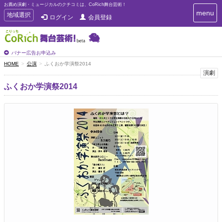
お薦め演劇・ミュージカルのクチコミは、CoRich舞台芸術！
T
menu
T
地域選択
ログイン
会員登録
o
o
g
g
g
g
l
l
バナー広告お申込み
e
e
HOME
公演
ふくおか学演祭2014
n
n
演劇
a
a
v
ふくおか学演祭2014
i
v
g
i
a
g
t
a
i
t
o
n
i
o
n