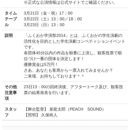
※正式な公演情報は公式サイトでご確認ください。
タイム
3月21日（金・祝）17：00
テーブ
3月22日（土）13：00／18：00
ル
3月23日（日）13：00
説明
「ふくおか学演祭2014」とは、ふくおかの学生演劇の
活性化を目的とした学生演劇コンペティションイベント
です。
各団体45分以内の作品を順番に上演し、観客投票で順
位づけ一番の団体を決定します！
優勝賞金は5万円！
さあ、あなたも客席から一票入れてみませんか？
ご来場、お待ちしております＾＾
その他
23日13：00の回終演後、アフタートーク及び、観客投
注意事
票の結果発表を行います。
項
スタッ
【舞台監督】 泉龍太郎（PEACH SOUND）
フ
【照明】 久保柊人