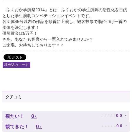
「ふくおか学演祭2014」とは、ふくおかの学生演劇の活性化を目的
とした学生演劇コンペティションイベントです。
各団体45分以内の作品を順番に上演し、観客投票で順位づけ一番の
団体を決定します！
優勝賞金は5万円！
さあ、あなたも客席から一票入れてみませんか？
ご来場、お待ちしております＾＾
埋め込みコード
クチコミ
♪
♪
♪
♪
♪
0
0.0
観たい！
人
★
★
★
★
★
0
0.0
観てきた！
人