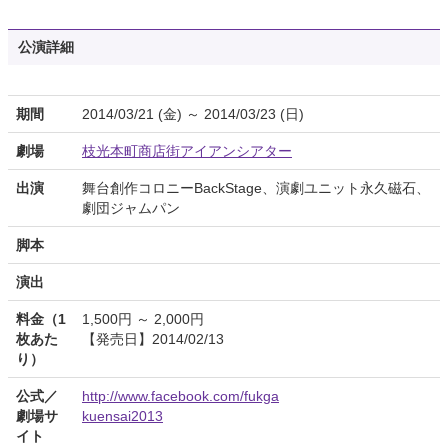
公演詳細
期間
2014/03/21 (金) ～ 2014/03/23 (日)
劇場
枝光本町商店街アイアンシアター
出演
舞台創作コロニーBackStage、演劇ユニット永久磁石、
劇団ジャムパン
脚本
演出
料金（1
1,500円 ～ 2,000円
枚あた
【発売日】2014/02/13
り）
公式／
http://www.facebook.com/fukga
劇場サ
kuensai2013
イト