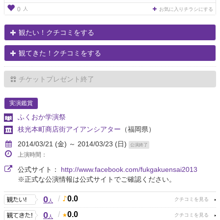
人
0
お気に入りチラシにする
観たい！クチコミをする
観てきた！クチコミをする
チケットプレゼント終了
実演鑑賞
ふくおか学演祭
枝光本町商店街アイアンシアター
（福岡県）
2014/03/21 (金) ～ 2014/03/23 (日)
公演終了
上演時間：
公式サイト：
http://www.facebook.com/fukgakuensai2013
※正式な公演情報は公式サイトでご確認ください。
0
/
0.0
人
0
/
0.0
人