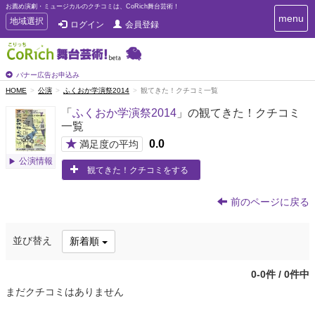
お薦め演劇・ミュージカルのクチコミは、CoRich舞台芸術！
T
menu
T
地域選択
ログイン
会員登録
o
o
g
g
g
g
l
l
バナー広告お申込み
e
e
HOME
公演
ふくおか学演祭2014
観てきた！クチコミ一覧
n
n
a
「
ふくおか学演祭2014
」の観てきた！クチコミ
a
v
一覧
i
v
g
★
0.0
i
満足度の平均
a
g
公演情報
t
観てきた！クチコミをする
a
i
t
o
n
i
前のページに戻る
o
n
並び替え
新着順
0-0件 / 0件中
まだクチコミはありません