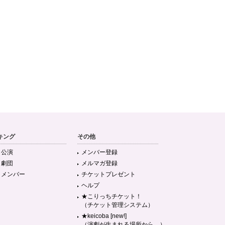
キング
その他
目公演
メンバー登録
目劇団
メルマガ登録
目メンバー
チケットプレゼント
ヘルプ
★こりっちチケット！
（チケット管理システム）
★keicoba [new!]
（演劇が生まれる場所から。）