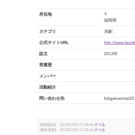
所在地
〒
福岡県
カテゴリ
演劇
公式サイトURL
http://www.fac
設立
2013年
受賞歴
メンバー
活動紹介
問い合わせ先
fukgakuensai2
[情報提供] 2013/07/15 17:46 by
チづる
[最終更新] 2013/07/15 17:52 by
チづる