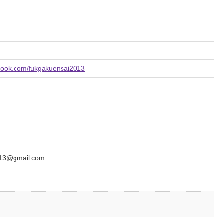
ebook.com/fukgakuensai2013
013@gmail.com