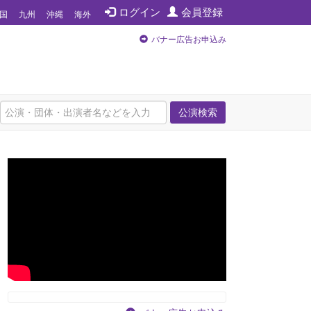
ログイン
会員登録
国
九州
沖縄
海外
バナー広告お申込み
公演検索