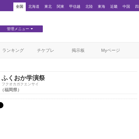
！
全国
北海道
東北
関東
甲信越
北陸
東海
近畿
中国
四
管理メニュー
団体WEBサイト管理
顧客管理
ランキング
チケプレ
掲示板
Myページ
ふくおか学演祭
フクオカガクエンサイ
（福岡県）