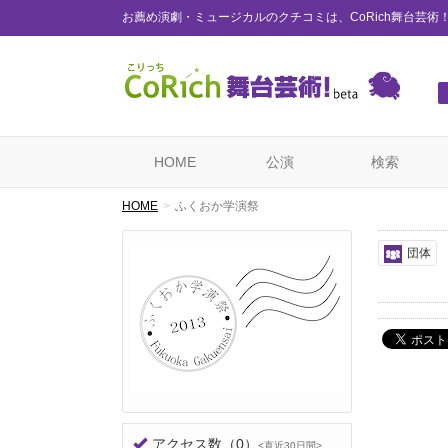
お薦め演劇・ミュージカルのクチコミは、CoRich舞台芸術
HOME
公演
検索
HOME
ふくおか学演祭
団体
アクセス数
（0）
<直近30日間>