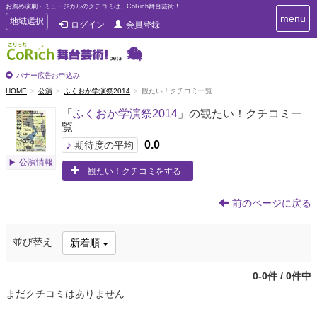
お薦め演劇・ミュージカルのクチコミは、CoRich舞台芸術！
T
menu
T
地域選択
ログイン
会員登録
o
o
g
g
g
g
l
l
バナー広告お申込み
e
e
HOME
公演
ふくおか学演祭2014
観たい！クチコミ一覧
n
n
a
「
ふくおか学演祭2014
」の観たい！クチコミ一
a
v
覧
i
v
g
♪
0.0
i
期待度の平均
a
g
公演情報
t
観たい！クチコミをする
a
i
t
o
n
i
前のページに戻る
o
n
並び替え
新着順
0-0件 / 0件中
まだクチコミはありません