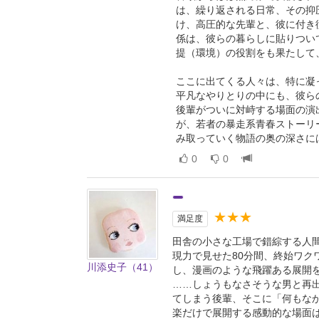
は、繰り返される日常、その抑
け、高圧的な先輩と、彼に付き
係は、彼らの暮らしに貼りつい
提（環境）の役割をも果たして
ここに出てくる人々は、特に凝
平凡なやりとりの中にも、彼ら
後輩がついに対峙する場面の演
が、若者の暴走系青春ストーリ
み取っていく物語の奥の深さに
0
0
★★★
満足度
田舎の小さな工場で錯綜する人
現力で見せた80分間、終始ワ
川添史子（41）
し、漫画のような飛躍ある展開
……しょうもなさそうな男と再
てしまう後輩、そこに「何もな
楽だけで展開する感動的な場面は