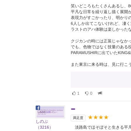
笑いどころもたくさんあるし、8
平凡な日常を繰り返し描く展開
表現力がすごかったり、明かり
6人しか出てこないけれど、凄
ラストのアハ体験は楽しかった
クジカンの時には正装じゃなかっ
でも、色物ではなく技量のある
PARAMUSHIRに出ていたKI
また東京に来る時は、見に行こ
1
0
★★★★
満足度
しのぶ
（3216）
淡路島でほそぼそと生きる平凡