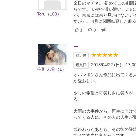
楽日のマチネ。 初めてこの劇団
らです。 いや〜濃い濃い。こ
Toru（103）
が、東京には余り見かけないテ
すが）。 4月に関西転勤した劇
1
0
★★★★★
満足度
2018/04/22 (日) 17:0
鑑賞日
笹川 未希（1）
オパンポンさん作品に出てくる
か愛おしい。
少しの希望と可笑しさに笑うが
る。
大雨の大事件から、再生に向け
ってくる人に、その人の人生が
観終わったあとも、その後の登
観れて本当に良かったです。