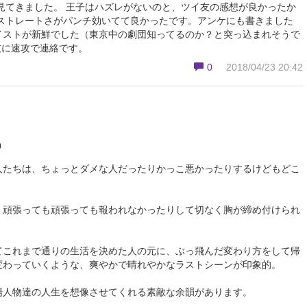
見てきました。 王子はハズレがないのと、ツイ友の感想が良かったか
のストレートさがパンチ効いてて良かったです。アンケにも書きました
イストが新鮮でした（東京中の劇団知ってるのか？と突っ込まれそうで
友に速攻で連絡です。
0
2018/04/23 20:42
0
人たちは、ちょっとダメな人だったりかっこ悪かったりするけどもどこ
、頑張っても頑張っても報われなかったりして切なく胸が締め付けられ
てこれまで通りの生活を決めた人の元に、ぶっ飛んだ変わり方をして帰
変わっていくような、爽やかで晴れやかなラストシーンが印象的。
場人物達の人生を想像させてくれる素敵な余韻があります。