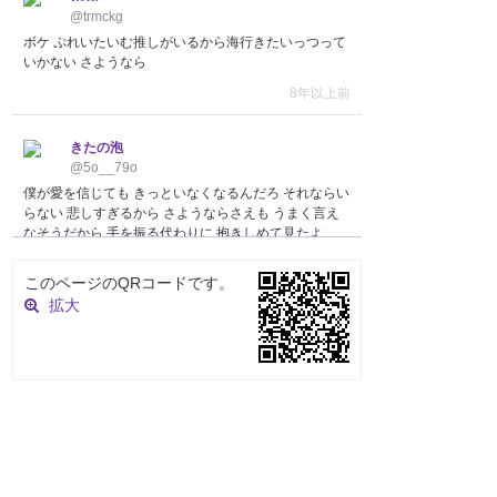
@trmckg
ボケ ぷれいたいむ推しがいるから海行きたいっつって
いかない さようなら
8年以上前
きたの泡
@5o__79o
僕が愛を信じても きっといなくなるんだろ それならい
らない 悲しすぎるから さようならさえも うまく言え
なそうだから 手を振る代わりに 抱きしめて見たよ
8年以上前
このページのQRコードです。
拡大
ベるせ
@vellce_1
こいつのお陰で金ないんで名古屋干しますさような
ら。
https://t.co/lwAP4I7UF7