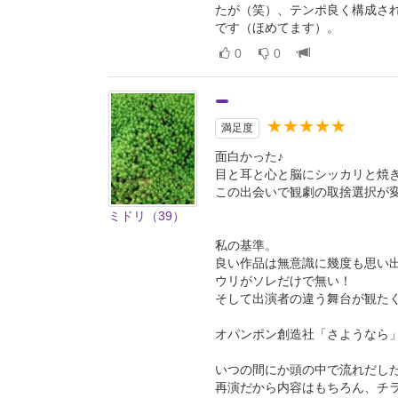
たが（笑）、テンポ良く構成さ
です（ほめてます）。
0
0
★★★★★
満足度
面白かった♪
目と耳と心と脳にシッカリと焼
この出会いで観劇の取捨選択が
ミドリ（39）
私の基準。
良い作品は無意識に幾度も思い
ウリがソレだけで無い！
そして出演者の違う舞台が観た
オパンポン創造社「さようなら
いつの間にか頭の中で流れだし
再演だから内容はもちろん、チ