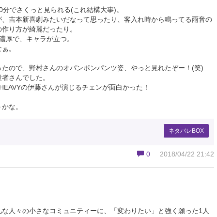
0分でさくっと見られる(これ結構大事)。
が、吉本新喜劇みたいだなって思ったり、客入れ時から鳴ってる雨音の
の作り方が綺麗だったり。
く濃厚で、キャラが立つ。
なぁ。
たので、野村さんのオパンポンパンツ姿、やっと見れたぞー！(笑)
役者さんでした。
NG&HEAVYの伊藤さんが演じるチェンが面白かった！
うかな。
ネタバレBOX
0
2018/04/22 21:42
な人々の小さなコミュニティーに、「変わりたい」と強く願った1人