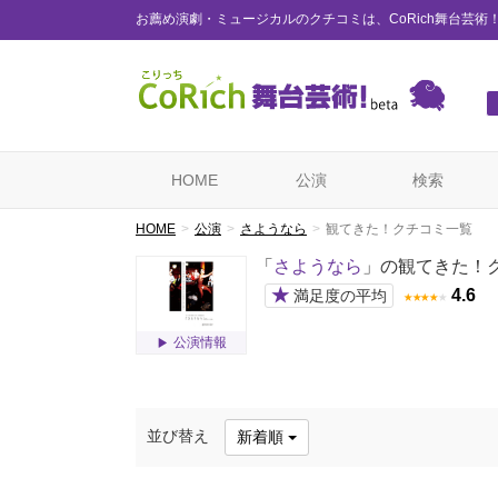
お薦め演劇・ミュージカルのクチコミは、CoRich舞台芸術
HOME
公演
検索
HOME
公演
さようなら
観てきた！クチコミ一覧
「
さようなら
」の観てきた！
★
4.6
満足度の平均
★
★
★
★
★
公演情報
並び替え
新着順