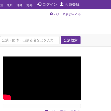
ログイン
会員登録
国
九州
沖縄
海外
バナー広告お申込み
公演検索