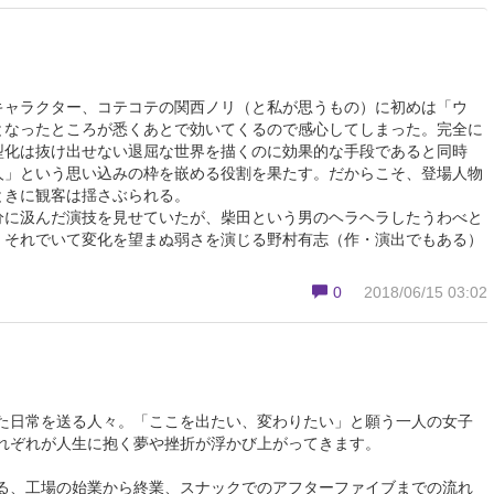
キャラクター、コテコテの関西ノリ（と私が思うもの）に初めは「ウ
となったところが悉くあとで効いてくるので感心してしまった。完全に
型化は抜け出せない退屈な世界を描くのに効果的な手段であると同時
人」という思い込みの枠を嵌める役割を果たす。だからこそ、登場人物
ときに観客は揺さぶられる。
分に汲んだ演技を見せていたが、柴田という男のヘラヘラしたうわべと
、それでいて変化を望まぬ弱さを演じる野村有志（作・演出でもある）
0
2018/06/15 03:02
た日常を送る人々。「ここを出たい、変わりたい」と願う一人の女子
れぞれが人生に抱く夢や挫折が浮かび上がってきます。
る、工場の始業から終業、スナックでのアフターファイブまでの流れ