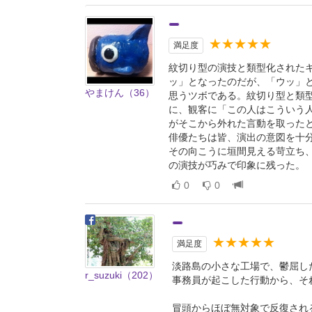
★★★★★
満足度
紋切り型の演技と類型化された
ッ」となったのだが、「ウッ」
やまけん（36）
思うツボである。紋切り型と類
に、観客に「この人はこういう
がそこから外れた言動を取った
俳優たちは皆、演出の意図を十
その向こうに垣間見える苛立ち
の演技が巧みで印象に残った。
0
0
★★★★★
満足度
淡路島の小さな工場で、鬱屈し
r_suzuki（202）
事務員が起こした行動から、そ
冒頭からほぼ無対象で反復され