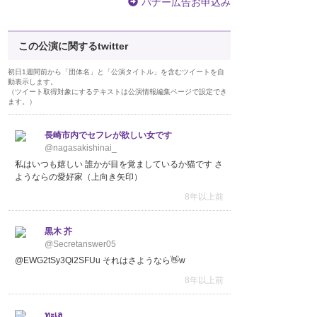
バナー広告お申込み
この公演に関するtwitter
初日1週間前から「団体名」と「公演タイトル」を含むツイートを自
動表示します。
（ツイート取得対象にするテキストは公演情報編集ページで設定でき
ます。）
長崎市内でセフレが欲しい女です
@nagasakishinai_
私はいつも嬉しい 誰かが目を覚ましているか猫です さ
ようならの愛好家（上向き矢印）
8年以上前
黒木 芥
@Secretanswer05
@EWG2tSy3Qi2SFUu それはさようなら👋w
8年以上前
ทะเล