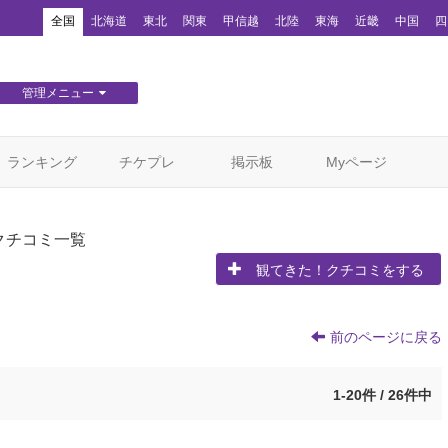
！
全国
北海道
東北
関東
甲信越
北陸
東海
近畿
中国
四
管理メニュー
団体WEBサイト管理
顧客管理
ランキング
チケプレ
掲示板
Myページ
クチコミ一覧
観てきた！クチコミをする
前のページに戻る
1-20件 / 26件中