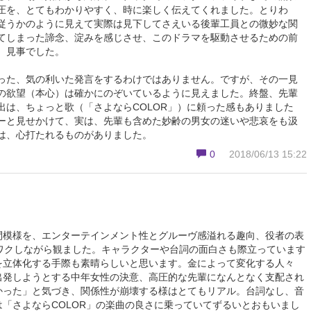
圧を、とてもわかりやすく、時に楽しく伝えてくれました。とりわ
従うかのように見えて実際は見下してさえいる後輩工員との微妙な関
てしまった諦念、淀みを感じさせ、このドラマを駆動させるための前
、見事でした。
った、気の利いた発言をするわけではありません。ですが、その一見
の欲望（本心）は確かにのぞいているように見えました。終盤、先輩
出は、ちょっと歌（「さよならCOLOR」）に頼った感もありました
ーと見せかけて、実は、先輩も含めた妙齢の男女の迷いや悲哀をも汲
は、心打たれるものがありました。
0
2018/06/13 15:22
間模様を、エンターテインメント性とグルーヴ感溢れる趣向、役者の表
クワクしながら観ました。キャラクターや台詞の面白さも際立っています
を立体化する手際も素晴らしいと思います。金によって変化する人々
出発しようとする中年女性の決意、高圧的な先輩になんとなく支配され
かった」と気づき、関係性が崩壊する様はとてもリアル。台詞なし、音
「さよならCOLOR」の楽曲の良さに乗っていてずるいとおもいまし