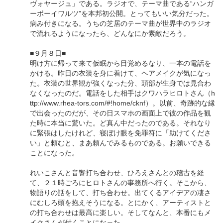
ヴォヤージュ」である。ラジオで、テーマ曲である“ハンガ
ーボーイワルツ”を本邦初公開。とってもいい気分だった。
病み付きになる。うちの芝居のテーマ曲が世界中のラジオ
で流れるようになったら、どんなにか素敵だろう。
■９月８日■
明け方に帰って来て仮眠から目覚めるなり、一本の電話を
かける。昨日の衣装を身に着けて、ヘアメイクが気になっ
た。衣装の世界観が強くなった分、頭部が生身では見合わ
なくなったのだ。電話をした相手はクワハラヒロトさん（h
ttp://www.rhea-tors.com/#!home/cknf）。以前、奇跡的な縁
で出会ったのだが、その日スマホの画面上で彼の作品を観
た時に本当に驚いた。ど真ん中だったのである。それなり
に緊張はしたけれど、寝ぼけ眼を免罪符に「助けてくださ
い」と頼むと、まあ頼んでみるものである。お願いできる
ことになった。
れいこさんと音響打ち合わせ、ひろえさんとの稽古を経
て、２１時ごろにヒロトさんの事務所へ行く。そこから、
物語りの話をして、打ち合わせ。出てくるアイデアの凄さ
にむしろ頭を抱えそうになる。とにかく、アーティストと
の打ち合わせは最高に楽しい。そしてなんと、本番にもメ
イクさんが付くことになった。