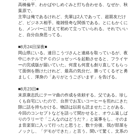
高橋倫平、わかばやしめぐみと打ち合わせる、なぜか、秋
葉原で。
主宰は俺であるけれど、先輩は2人であって、超親友だけ
ど、ビジネス相手。複雑怪奇な関係である。とにもかくに
も、メンバーに甘えて初めて立っていられる。それでいい
と、自分自身思ってる。
■8月24日深夜■
岡山県にいる。連日こうづさんと連絡を取っているが、夜
中にホテルでＰＣのジョゼッペを起動させると、フライヤ
ーの完成版が届いていた。何度も何度も創り直してもらっ
て面倒を懸けたけれど、最高の気分だ。勝ってくるぞと勇
ましく、渾身の「ありがとうございます」を告げる。
■8月23日■
末原康志氏にテーマ曲の作成を依頼する。父である。珍し
くも自宅にいたので、台所でお互いコーヒーを煎れにきた
隙に話を持ちかける。物語は以前も読ませたことがある、
今回のコンセプトなどを語って聞かせると、オウム返しば
りのラリーで「こんなのはどうだ？」と返事をし、そのま
ま音楽室に入って行ったと思うと、数十分後、我が部屋を
ノックし、「デモができた」と言う。聞いて驚く。文系の