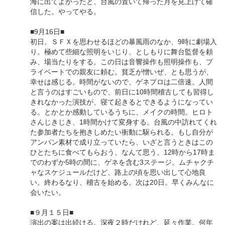
海に出てよかったと、台風の置いて帰った月を見上げて確
信した。やってやる。
■9月16日■
初日。ＳＦＸを思わせるほどの暴風雨のなか、9時に劇場入
り。極めて些細な照明をいじり、としもりに舞台監督を頼
み、場当たりをする。この日は音響操作も照明操作も、プ
ライベートでの親友に頼む。貧乏が憎いぜ、とも思うが、
幸せは感じる。時間がないので、ゲネプロは二倍速。人間
と言うのはすごいもので、前日に10時間稽古しても習得し
きれなかった演技が、寝て起きるとできるようになってい
る。とかとか感動しているうちに、メイクの時間。ヒロト
さんじきじき、1時間かけて変身する。台風の中訪れてくれ
た参加者たちを抱きしめたい衝動に駆られる。もし自分が
アンパン素材で成り立っていたら、いざと言うときはこの
ひとたちに食べてもらおう、なんて思う。12時から17時ま
でのわずか5時の間に、ゲネを含む3ステージ。ムチャクチ
ャなスケジュールだけど、路上の頃を思い出して心地良
い。終わるなり、稽古を始める。次は20日。早くみんなに
会いたい。
■９月１５日■
演出の案は出続ける。深夜２時だけれど、延々作業。何年