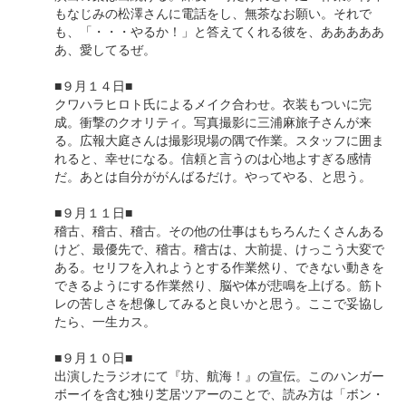
もなじみの松澤さんに電話をし、無茶なお願い。それで
も、「・・・やるか！」と答えてくれる彼を、あああああ
あ、愛してるぜ。
■９月１４日■
クワハラヒロト氏によるメイク合わせ。衣装もついに完
成。衝撃のクオリティ。写真撮影に三浦麻旅子さんが来
る。広報大庭さんは撮影現場の隅で作業。スタッフに囲ま
れると、幸せになる。信頼と言うのは心地よすぎる感情
だ。あとは自分ががんばるだけ。やってやる、と思う。
■９月１１日■
稽古、稽古、稽古。その他の仕事はもちろんたくさんある
けど、最優先で、稽古。稽古は、大前提、けっこう大変で
ある。セリフを入れようとする作業然り、できない動きを
できるようにする作業然り、脳や体が悲鳴を上げる。筋ト
レの苦しさを想像してみると良いかと思う。ここで妥協し
たら、一生カス。
■９月１０日■
出演したラジオにて『坊、航海！』の宣伝。このハンガー
ボーイを含む独り芝居ツアーのことで、読み方は「ボン・