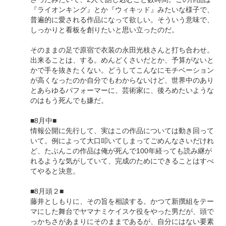
『ライオンキング』とか『ウィキッド』みたいな様子で、
普遍的に愛される作品になって欲しい。そういう意味で、
しっかりと看板を創りたいと思い立ったのだ。
そのままの足で原宿で衣装の永田光枝さんと打ち合わせ。
出来ることは、する。めんどくさいだとか、予算がないと
かで手を抜きたくない。どうしてこんなにモチベーション
が高くなったのか自分でもわからないけど、世界中のあり
とあらゆるパフォーマーに、芸術家に、後ろめたいような
のはもう死んでも嫌だ。
■8月中■
情報公開に先行して、実はこの作品については動き回って
いて。例によって大口叩いてしまってごめんなさいだけれ
ど、たぶんこの作品は俺が死んで100年経っても読み継が
れるような気がしていて、完成のためにできることはすべ
てやると決意。
■8月頭２■
藤井としもりに、その旨を相談する。かつて新撰組をテー
マにした舞台でヤマナミケイスケ役をやった男だが、頭で
っかちさがあまりにそのままであるが、自分にはない要素