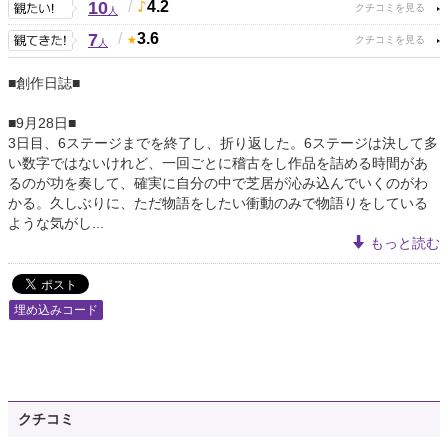
10
/
4.2
人
7
/
3.6
人
■創作日誌■
■9月28日■
3日目、6ステージまでを終了し、折り返した。6ステージは決して多
い数字ではないけれど、一回ごとに稽古をし作品を詰める時間があ
るのが功を奏して、確実に自分の中で芝居が沁み込んでいくのがわ
かる。久しぶりに、ただ物語をしたい衝動のみで物語りをしている
ような気がし...
もっと読む
埋め込みコード
クチコミ