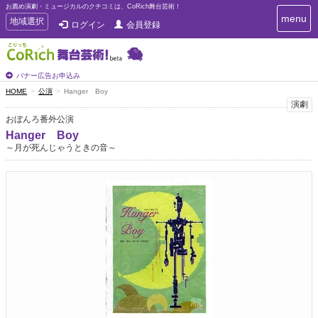
お薦め演劇・ミュージカルのクチコミは、CoRich舞台芸術！
T
menu
T
地域選択
ログイン
会員登録
o
o
g
g
g
g
l
l
バナー広告お申込み
e
e
HOME
公演
Hanger Boy
n
n
演劇
a
a
v
おぼんろ番外公演
i
v
Hanger Boy
g
i
～月が死んじゃうときの音～
a
g
t
a
i
t
o
n
i
o
n