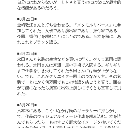
自分にはわからないが、ＤＮＡと言うのにはなにか超常的
な機能があるのだろう。
■8月22日■
金崎敬江さんと打ち合わせる。『メタモルリバース』に参
加してくれた、女優であり演出家であり、振付家である。
今回、振付けを頼むことにしたのである。台本を前に、あ
れこれとプランを語る。
■8月21日■
永田さんと衣装の生地などを買いに行く。ゲリラ豪雨に襲
われる。永田さんは来週、癌の手術で入院する。ギリギリ
まで仕事を引き受けてくれた永田さんには頭が上がらな
い。でも、これがクリエイター同士のつながり方。その衣
装で、とにかく何万回でもこの物語を紡ごうと誓う。面会
が可能になったら病室に出張上演しに行くとも宣言して別
れた。
■8月20日■
六本木にある、こうづなかば氏のギャラリーに押しかけ
て、作品のヴィジュアルイメージ作成を頼み込む。本を読
んでもらったら、ものすごく膨大なイメージを抱いてくだ
さったみたいで、2人で話し込むこと数時間。この作品は