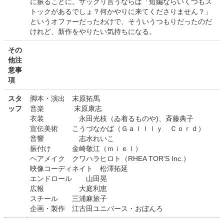
に振ることに。ザックリ言うならば「短編ならいくつもス
トックがあるでしょ？何かやりに来てくださりません？」
というオファーだったわけで、そういうつもりだったのだ
けれど、新作をやりたい気持ちになる。
その
他注
意事
項
スタ
脚本・演出 末原拓馬
ッフ
音楽 末原康志
衣装 永田光枝（ゐ着るものや)、斉藤典子
宣伝美術 こうづなかば（Ｇａｌｌｌｙ Ｃｏｒｄ）
音響 志水れいこ
振付け 金崎敬江（ｍｉｅｌ）
ヘアメイク クワハラヒロト（RHEA TOR'S Inc.）
映像コーディネイト 松澤拓延
エンドロール 山田晃
広報 大庭利恵
スチール 三浦麻旅子
企画・製作 江古田ユニバース・おぼんろ