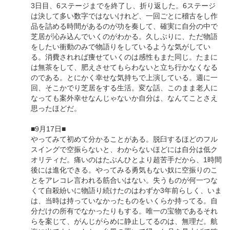
3日目、6ステージまでを終了し、折り返した。6ステージ
は決して多い数字ではないけれど、一回ごとに稽古をし作
品を詰める時間があるのが功を奏して、確実に自分の中で
芝居が沁み込んでいくのがわかる。久しぶりに、ただ物語
をしたい衝動のみで物語りをしているような気がしてい
る。消費されれば痩せていくのは感性もまた同じ。たまに
は無茶をして、肥えさせてもらわないと立ち行かなくなる
のである。とにかく幸せな気持ちで上演している。週に一
回、そこかでり芝居をする生活。変な話、このまま老人に
なっても案外幸せなんじゃないか自分は、なんてことさえ
思ったほどだ。
■9月17日■
やってみて初めて分かることがある。脱臼するほどのフル
スイングで空振らないと、わからないほどには自分は低ク
オリティだ。痛いのはたぶんひとより超苦手だから、1時間
後には進化できる。やってみる勇気もない奴に空振りのこ
とをアレコレ言われる筋合いはない。失うものが何一つな
くて自殺紛いに物語り続けたのはわずか3年前らしく、いま
は、当時は持っていなかったものをいくらか持ってる。自
分だけの所有でなかったりもする。唯一の宝物であるそれ
らを案じて、がんじがらめに静止してるのは、無理だ。航