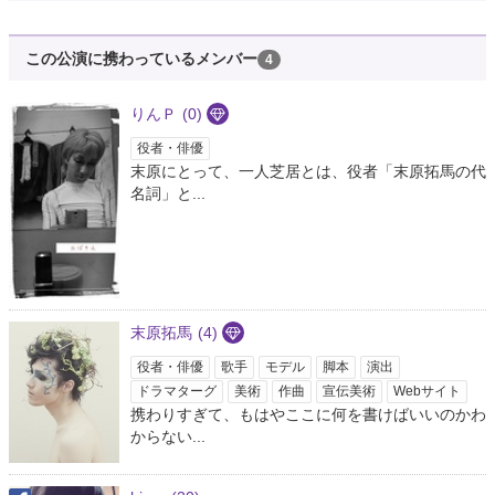
この公演に携わっているメンバー
4
りんＰ
(0)
役者・俳優
末原にとって、一人芝居とは、役者「末原拓馬の代
名詞」と...
末原拓馬
(4)
役者・俳優
歌手
モデル
脚本
演出
ドラマターグ
美術
作曲
宣伝美術
Webサイト
携わりすぎて、もはやここに何を書けばいいのかわ
からない...