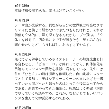
■9月3日■
本日情報公開である。盛り上げていこうぜや。
■9月2日■
テーマ曲が完成する。我ながら自分の世界観は相当なクオ
リティだと信じて疑わないできたつもりだけれど、それが
何倍も立体的に、深く深くなるんだから、ブッ飛ぶ。「立
体」を越えて、四次元にまで手が届きそう。早くみんなに
聞かせたいけど、もうしばし、おあずけでやんす。
■8月29日■
兼ねてから師事しているボイストレーナーの加瀬先生と打
ち合わせる。『ビョードロ』が終わってから、肉体強化を
目論んでレッスンの回数を格段に増やしている。先生には
件の『ひと２』の時は演出を依頼した。自由劇場にスタッ
フとして参加し、実はシアターコクーンの立ち上げを手伝
っていた人間だったと知ったのはけっこう後になってから
である。新劇でやってきた先生に、拓馬はよく型破り演劇
でやっていく相談をする。これが、なぜかとてもいいバラ
ンスを生んで化学反応するのである。
■8月28日■