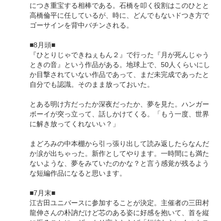
につき重宝する相棒である。石橋を叩く役割はこのひとと
高橋倫平に任しているが、時に、どんでもないドつき方で
ゴーサインを背中バチンされる。
■8月頭■
『ひとりじゃできねぇもん２』で行った『月が死んじゃう
ときの音』という作品がある。地球上で、50人くらいにし
か目撃されていない作品であって、まだ未完成であったと
自分でも認識。そのまま放っておいた。
とある明け方だったか深夜だったか、夢を見た。ハンガー
ボーイが突っ立って、話しかけてくる。「もう一度、世界
に解き放ってくれないい？」
まどろみの中本棚から引っ張り出して読み返したらなんだ
か涙が出ちゃった。新作としてやります。一時間にも満た
ないような、夢をみていたのかな？と言う感覚が残るよう
な短編作品になると思います。
■7月末■
江古田ユニバースに参加することが決定。主催者の三田村
龍伸さんの朴訥だけど芯のある姿に好感を抱いて、首を縦