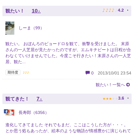
♪
♪
♪
♪
♪
10
4.2
観たい！
人
しーま（99）
観たい。 おぼんろのビョードロを観て、衝撃を受けました。 末原
さんの一人芝居が見たかったのですが、エムキチビートは日程が合
わなくていけませんでした。今度こそ行きたい！末原さんの一人芝
居、観た...
♪♪♪
期待度
0
2013/10/01 23:54
観たい！一覧へ
★
★
★
★
★
7
3.6
観てきた！
人
長寿郎（6356）
進化してきてました それでもまだ、ここはこうした方が・・・。
とか思う処もあったが、絵本のような物語が情感豊かに演じられて