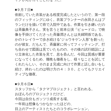
■９月７日■
依頼していた衣装がある程度完成したというので、第一段
のフィッティングにゆく。衣装プランナーの永田さんはプ
ランだけを描いて癌で入院中である。作業を引き継いだの
は斉藤典子さん。実を言うと前本公演『ビョードロ』で映
像を手掛けてくださった斉藤潤さんとは夫婦関係である。
かのトレイラーで歩き続ける“ジョウキゲン人形”を創った
のが彼女。だもんで、斉藤家に伺ってフィッティング。打
ち合わせで図面は見ていたものの、その後の試行錯誤によ
り立体化した衣装を見て、息を呑んだ。今回は質感が重要
になってくるため、幾晩も徹夜をし、様々なことを試して
くれたらしい。そのまま完成に向けて作業と話し合いをし
続け、終わったのは明け方の４：３０。とってもクリエイ
ティブな徹夜。
■９月６日■
スタッフから「タクマプロジェクト」と言われる。
おぼんろのプロジェクトだけど、
今回は自分もガッツリ成長する場。
一年前は想像もつかなかったほどの、
目上のアーティストたちとのコラボレーション。