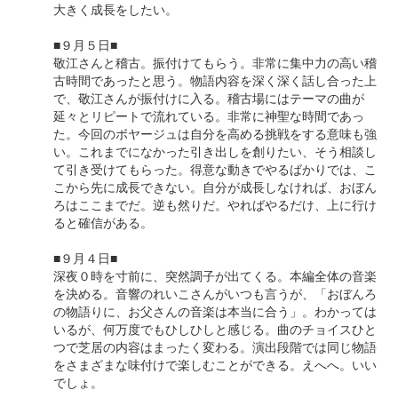
大きく成長をしたい。
■９月５日■
敬江さんと稽古。振付けてもらう。非常に集中力の高い稽
古時間であったと思う。物語内容を深く深く話し合った上
で、敬江さんが振付けに入る。稽古場にはテーマの曲が
延々とリピートで流れている。非常に神聖な時間であっ
た。今回のボヤージュは自分を高める挑戦をする意味も強
い。これまでになかった引き出しを創りたい、そう相談し
て引き受けてもらった。得意な動きでやるばかりでは、こ
こから先に成長できない。自分が成長しなければ、おぼん
ろはここまでだ。逆も然りだ。やればやるだけ、上に行け
ると確信がある。
■９月４日■
深夜０時を寸前に、突然調子が出てくる。本編全体の音楽
を決める。音響のれいこさんがいつも言うが、「おぼんろ
の物語りに、お父さんの音楽は本当に合う」。わかっては
いるが、何万度でもひしひしと感じる。曲のチョイスひと
つで芝居の内容はまったく変わる。演出段階では同じ物語
をさまざまな味付けで楽しむことができる。えへへ。いい
でしょ。