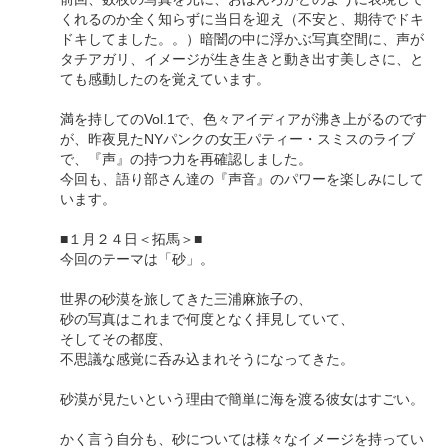
くれるのか全く知らずに当日を迎え（不安と、期待でドキ
ドキしてました。。）暗闇の中に浮かぶ写真空間に、声が
タチアガリ、イメージが生き生きと動き出す美しさに、と
ても感動したのを覚えています。
満を持してのVol.1で、色々アイディアが沸き上がるのです
が、昨夜見たNYパンクの女王パティー・スミスのライブ
で、『声』の持つ力を再確認しました。
今回も、語り部さん達の『声音』のパワーを楽しみにして
います。
■１月２４日＜拓馬＞■
今回のテーマは「砂」。
世界の砂漠を旅してきた三浦麻旅子の、
砂の写真はこれまで何度となく拝見していて、
そしてその都度、
不思議な感覚に呑み込まれそうになってきた。
砂漠が見たいという理由で簡単に海を渡る彼女はすごい。
かく言う自分も、砂については様々なイメージを持ってい