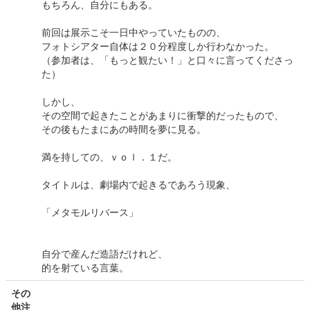
もちろん、自分にもある。
前回は展示こそ一日中やっていたものの、
フォトシアター自体は２０分程度しか行わなかった。
（参加者は、「もっと観たい！」と口々に言ってくださっ
た）
しかし、
その空間で起きたことがあまりに衝撃的だったもので、
その後もたまにあの時間を夢に見る。
満を持しての、ｖｏｌ．１だ。
タイトルは、劇場内で起きるであろう現象、
「メタモルリバース」
自分で産んだ造語だけれど、
的を射ている言葉。
その
他注