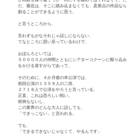
だ、最近は、そこに踏み込まなくても、及第点の作品なら
創ることができるように思う。
と言うところから、
言わずもがなそれじゃ話しにならない、
てなところに思い至っているわけで、
おぼんろといては、
５００００人の仲間とともにシアターコクーンに殴り込み
をかける道すがらであって、
そのために、４か月後の本公演では、
前回公演の１３５９人の二倍、
２７１８人で公演をやろうと言っている。
正直、これは恐ろしい戦い。
前例もないし、
この業界のどんな大人に話しても、
「できっこない」と言われる。
でも、
「できるできないじゃなくて、やるんです」