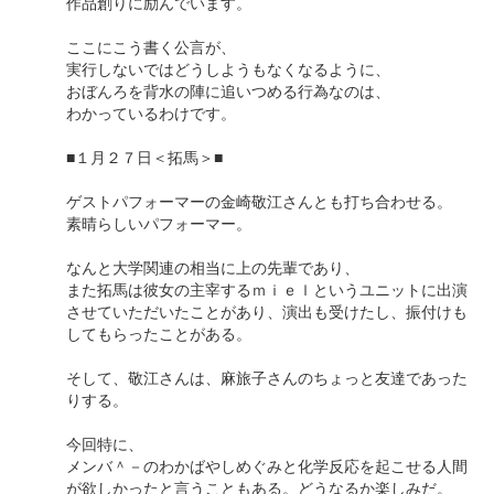
作品創りに励んでいます。
ここにこう書く公言が、
実行しないではどうしようもなくなるように、
おぼんろを背水の陣に追いつめる行為なのは、
わかっているわけです。
■１月２７日＜拓馬＞■
ゲストパフォーマーの金崎敬江さんとも打ち合わせる。
素晴らしいパフォーマー。
なんと大学関連の相当に上の先輩であり、
また拓馬は彼女の主宰するｍｉｅｌというユニットに出演
させていただいたことがあり、演出も受けたし、振付けも
してもらったことがある。
そして、敬江さんは、麻旅子さんのちょっと友達であった
りする。
今回特に、
メンバ＾－のわかばやしめぐみと化学反応を起こせる人間
が欲しかったと言うこともある。どうなるか楽しみだ。