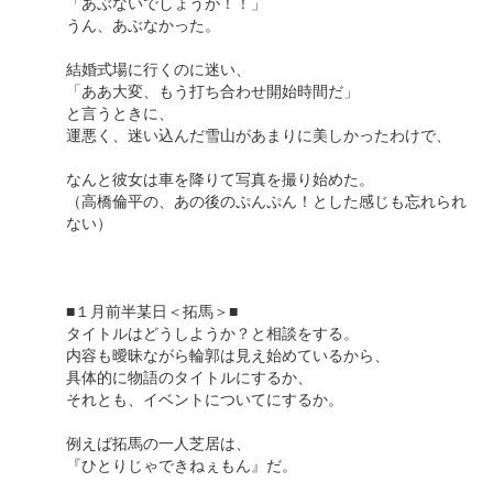
「あぶないでしょうが！！」
うん、あぶなかった。
結婚式場に行くのに迷い、
「ああ大変、もう打ち合わせ開始時間だ」
と言うときに、
運悪く、迷い込んだ雪山があまりに美しかったわけで、
なんと彼女は車を降りて写真を撮り始めた。
（高橋倫平の、あの後のぷんぷん！とした感じも忘れられ
ない）
■１月前半某日＜拓馬＞■
タイトルはどうしようか？と相談をする。
内容も曖昧ながら輪郭は見え始めているから、
具体的に物語のタイトルにするか、
それとも、イベントについてにするか。
例えば拓馬の一人芝居は、
『ひとりじゃできねぇもん』だ。