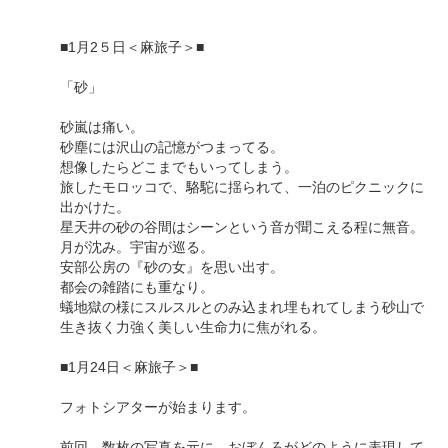
■1月2５日＜麻旅子＞■
「砂」
砂嵐は痛い。
砂塵には沢山の記憶がつまってる。
想像したらどこまでもいってしまう。
旅したモロッコで、駱駝に揺られて、一泊のピクニックに
出かけた。
星天井の砂の谷間はシーンという音が聞こえる程に無音。
月が沈み。宇宙が巡る。
安部公房の『砂の女』を思い出す。
都会の雑踏にも重なり。
蟻地獄の様にスルスルとのみ込まれ埋もれてしまう砂山で
生き抜く力強く美しい生命力に焦がれる。
■1月24日＜麻旅子＞■
フォトシアターが始まります。
前回、数枚の写真を元に、おぼんろがどのように表現して