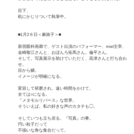
目下、
机にかじりついて執筆中。
■1月2６日＜麻旅子＞■
新宿眼科画廊で、ゲスト出演のパフォーマー、miel主宰、
金崎敬江さんと、おぼんろ拓馬さん。倫平さん。
そして。写真展示を助けていただく、高津さんと打ち合わ
せ。
目から鱗。
イメージが明確になる。
変容して研磨され。遠い時間をかけて。
全ては○になる。
『メタモルリバース』な世界。
そういえば。私の好きな声のカタチも◯。
そしていつも立ち戻る。『写真』の事。
円い粒子だって
不揃いな角な集合だって。