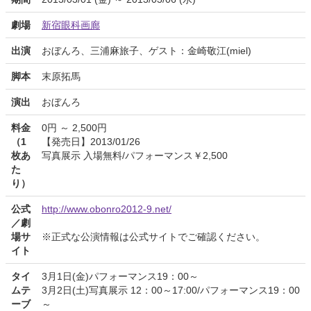
劇場
新宿眼科画廊
出演
おぼんろ、三浦麻旅子、ゲスト：金崎敬江(miel)
脚本
末原拓馬
演出
おぼんろ
料金
0円 ～ 2,500円
（1
【発売日】2013/01/26
枚あ
写真展示 入場無料/パフォーマンス￥2,500
た
り）
公式
http://www.obonro2012-9.net/
／劇
場サ
※正式な公演情報は公式サイトでご確認ください。
イト
タイ
3月1日(金)パフォーマンス19：00～
ムテ
3月2日(土)写真展示 12：00～17:00/パフォーマンス19：00
ーブ
～