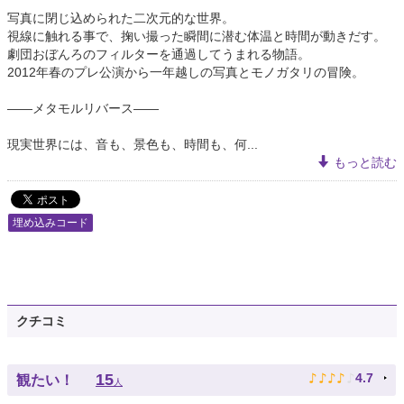
写真に閉じ込められた二次元的な世界。
視線に触れる事で、掬い撮った瞬間に潜む体温と時間が動きだす。
劇団おぼんろのフィルターを通過してうまれる物語。
2012年春のプレ公演から一年越しの写真とモノガタリの冒険。
――メタモルリバース――
現実世界には、音も、景色も、時間も、何...
もっと読む
埋め込みコード
クチコミ
♪
♪
♪
♪
♪
15
4.7
観たい！
人