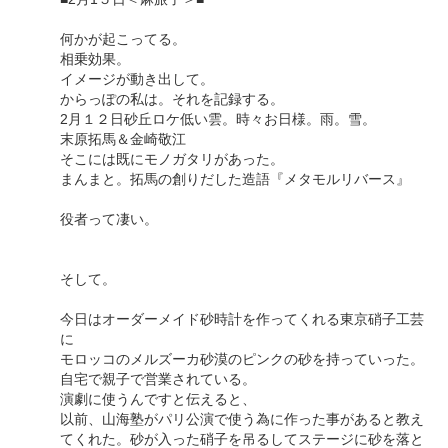
何かが起こってる。
相乗効果。
イメージが動き出して。
からっぽの私は。それを記録する。
2月１２日砂丘ロケ低い雲。時々お日様。雨。雪。
末原拓馬＆金崎敬江
そこには既にモノガタリがあった。
まんまと。拓馬の創りだした造語『メタモルリバース』
役者って凄い。
そして。
今日はオーダーメイド砂時計を作ってくれる東京硝子工芸
に
モロッコのメルズーカ砂漠のピンクの砂を持っていった。
自宅で親子で営業されている。
演劇に使うんですと伝えると、
以前、山海塾がパリ公演で使う為に作った事があると教え
てくれた。砂が入った硝子を吊るしてステージに砂を落と