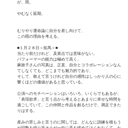
が、雨。
やむなく延期。
むりやり運命論に自分を差し向けて、
この雨の理由を考える。
■１月２８日＜拓馬＞■
当たり前だけれど、及第点では意味がない。
パフォーマーの能力は極めて高く、
麻旅子さんの写真は、正直、自分とコラボレーションなん
てしなくても、どこまでも魅力的であり、
そして、敢えて言うけれど自分の感性はしっかり人の心に
響くほどの価値があると思っている。
公演へのモチベーションはいろいろ、いくらでもあるが、
「表現欲求」と言う点から考えるとあまりに幸せな時間を
過ごしていて、この仲間と作品を創るだけで、満足できた
りはする。
産みの苦しみと言うのに関しては、どんなに訓練を積もう
が回数を繰り返そうが一向に手を緩めてはくれなくて、た