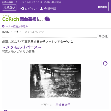
お薦め演劇・ミュージカルのクチコミは、CoRich舞台芸術！
T
menu
T
地域選択
ログイン
会員登録
o
o
g
g
g
g
l
l
バナー広告お申込み
e
e
HOME
公演
～メタモルリバース～
n
n
その他
a
a
v
劇団おぼんろ×写真家三浦麻旅子フォトシアターVol.1
i
v
～メタモルリバース～
g
i
写真とモノガタリの冒険
a
g
t
a
i
t
o
n
i
o
n
デザイン：
三浦麻旅子