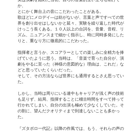
か、
とにかく舞台上の音にこだわったことがある。
歌ほどにメロデイ―は紡がないが、言葉と声ですべての世
界を創り出せはしないかと延々、実験を繰り返した時代が
けっこう長くある。１０人以上の台詞を、音量、音程、リ
ズム、ニュアンスまで細かく指示し、時に同時多発にした
りと、重なり方に徹底的にこだわった。
指揮者と言うか、スコアラーとしての楽しみに全精力を捧
げていたように思う。当時は、「音楽で育った自分が、演
劇をやるに至った（神様の意図的な）理由は、これだ」な
どと思っていたくらいだった。
そして、その方法ならば世界にも通用するとさえ思ってい
た。
しかし、当時は周りにいる連中もキャリアが浅く声の技術
も足りず、結局、指揮することに稽古時間をすべて持って
行かれてしまい、自分の出演も極めて少なくしていた。そ
の割に、望んだクオリティまで到達しないことも多かっ
た。
『ズタボロ一代記』以降の作風では、もう、それらの声の