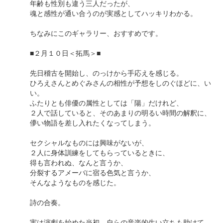
年齢も性別も違う三人だったが、
魂と感性が通い合うのが実感としてハッキリわかる。
ちなみにこのギャラリー、おすすめです。
■２月１０日＜拓馬＞■
先日稽古を開始し、のっけから手応えを感じる。
ひろえさんとめぐみさんの相性が予想をしのぐほどに、い
い。
ふたりとも俳優の属性としては「陽」だけれど、
２人で話していると、そのあまりの明るい時間の解釈に、
儚い物語を差し入れたくなってしまう。
セクシャルなものには興味がないが、
２人に身体訓練をしてもらっているときに、
得も言われぬ、なんと言うか、
分裂するアメーバに宿る色気と言うか、
そんなようなものを感じた。
詩の合奏。
実は演劇を始めた当初、自らの音楽的生い立ちも助けて