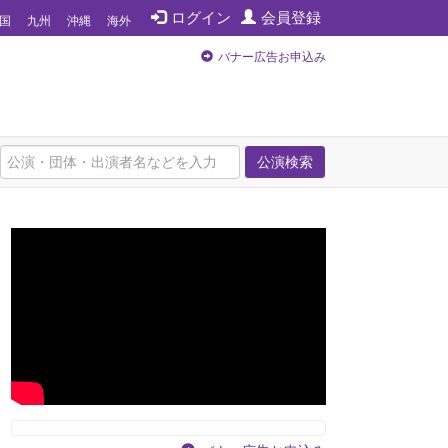
ログイン
会員登録
国
九州
沖縄
海外
バナー広告お申込み
公演検索