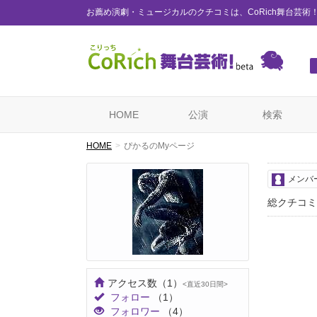
お薦め演劇・ミュージカルのクチコミは、CoRich舞台芸術
HOME
公演
検索
HOME
ぴかるのMyページ
メンバ
総クチコミ
アクセス数
（1）
<直近30日間>
フォロー
（1）
フォロワー
（4）