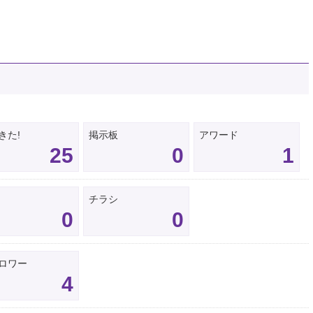
きた!
掲示板
アワード
25
0
1
チラシ
0
0
ロワー
4