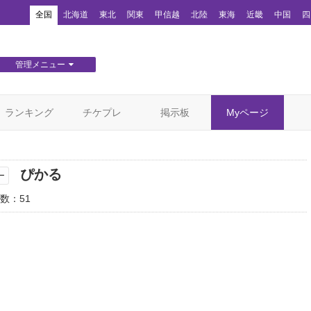
！
全国
北海道
東北
関東
甲信越
北陸
東海
近畿
中国
四
管理メニュー
団体WEBサイト管理
顧客管理
ランキング
チケプレ
掲示板
Myページ
ぴかる
ー
数：51