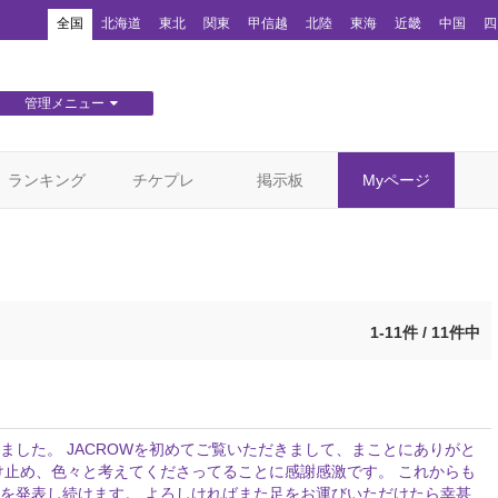
！
全国
北海道
東北
関東
甲信越
北陸
東海
近畿
中国
四
管理メニュー
団体WEBサイト管理
顧客管理
ランキング
チケプレ
掲示板
Myページ
1-11件 / 11件中
ました。 JACROWを初めてご覧いただきまして、まことにありがと
け止め、色々と考えてくださってることに感謝感激です。 これからも
を発表し続けます。 よろしければまた足をお運びいただけたら幸甚