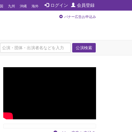
ログイン
会員登録
国
九州
沖縄
海外
バナー広告お申込み
公演検索