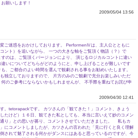
くお願いします！
2009/05/04 13:56
ご迷惑をおかけしております。 PerformenⅣは、主人公とともに
コント）を追いながら、 一つの大きな軸をご覧頂く物語（？）で
ますのは、ご覧頂くバージョンにより、 演じるロジカルコントに違い
の違いについてどちらがどのようにと、申し上げることが難しいです
りも、ご都合のよい時間を選んで観劇される事をお勧めいたします。
も独立しておりますので、 片方のみのご観劇で充分お楽しみいただ
、何のご参考にならないかもしれませんが、 不手際を重ねてお詫び申
2009/04/30 12:41
tetorapackです。 カツさんの「観てきた！」コメント、きょう
したけど）１６日、観てきた私としても、本当に言いえて妙のコメン
の通り」との思いが募り、コメントさせていただきました。 私もカ
」にコメントしましたが、カツさんの言われた「見に行くと良く理解
倒されて魅了される何かがダンスにはあると思っているのですが、今