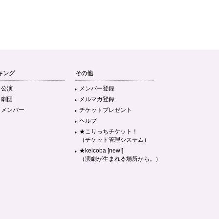
キング
その他
目公演
メンバー登録
目劇団
メルマガ登録
目メンバー
チケットプレゼント
ヘルプ
★こりっちチケット！
（チケット管理システム）
★keicoba [new!]
（演劇が生まれる場所から。）