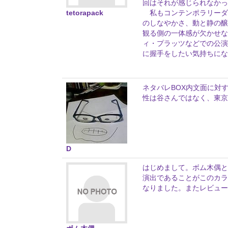
回はそれが感じられなかっ
tetorapack
私もコンテンポラリーダ
のしなやかさ、動と静の醸
観る側の一体感が欠かせな
ィ・プラッツなどでの公
に握手をしたい気持ちにな
ネタバレBOX内文面に対する
性は谷さんではなく、東京
D
はじめまして。ボム木偶と
演出であることがこのカラ
なりました。またレビュー