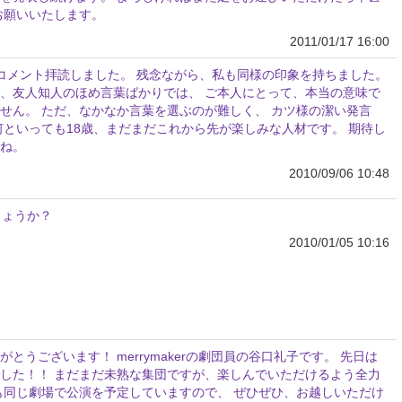
お願いいたします。
2011/01/17 16:00
 コメント拝読しました。 残念ながら、私も同様の印象を持ちました。
、友人知人のほめ言葉ばかりでは、 ご本人にとって、本当の意味で
せん。 ただ、なかなか言葉を選ぶのが難しく、 カツ様の潔い発言
何といっても18歳、まだまだこれから先が楽しみな人材です。 期待し
ね。
2010/09/06 10:48
しょうか？
2010/01/05 10:16
とうございます！ merrymakerの劇団員の谷口礼子です。 先日は
した！！ まだまだ未熟な集団ですが、楽しんでいただけるよう全力
も同じ劇場で公演を予定していますので、 ぜひぜひ、お越しいただけ