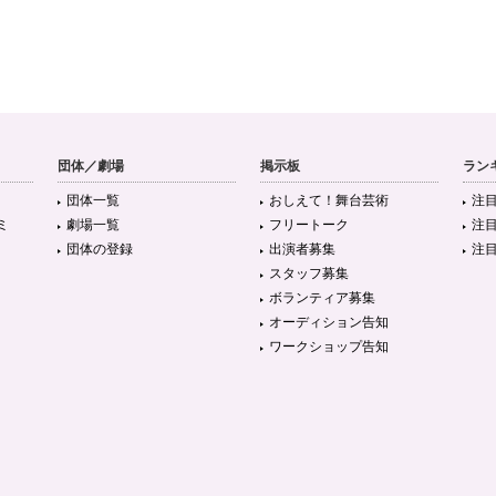
団体／劇場
掲示板
ラン
団体一覧
おしえて！舞台芸術
注
ミ
劇場一覧
フリートーク
注
団体の登録
出演者募集
注
スタッフ募集
ボランティア募集
オーディション告知
ワークショップ告知