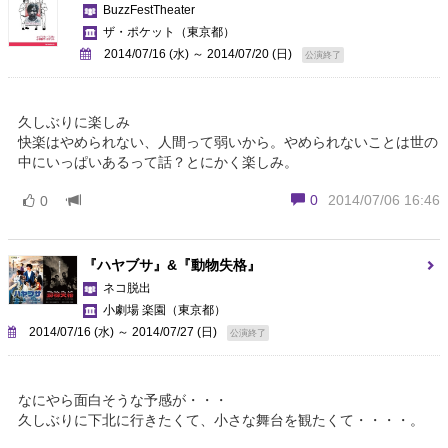
BuzzFestTheater
ザ・ポケット
（東京都）
2014/07/16 (水) ～ 2014/07/20 (日)
公演終了
久しぶりに楽しみ
快楽はやめられない、人間って弱いから。やめられないことは世の
中にいっぱいあるって話？とにかく楽しみ。
0
2014/07/06 16:46
0
『ハヤブサ』&『動物失格』
ネコ脱出
小劇場 楽園
（東京都）
2014/07/16 (水) ～ 2014/07/27 (日)
公演終了
なにやら面白そうな予感が・・・
久しぶりに下北に行きたくて、小さな舞台を観たくて・・・・。