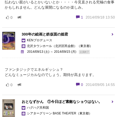
払わない親がいるとかいないとか・・・・今見直される究極の食事
かもしれません。どんな展開になるのか楽しみ。
1
2014/09/18 13:50
0
300年の絵画と鉄仮面の姫君
KENプロデュース
北沢タウンホール（北沢区民会館）
（東京都）
2014/09/13 (土) ～ 2014/09/15 (月)
公演終了
ファンタジックでエネルギッシュ？
どんなミュージカルなのでしょう。期待が高まります。
0
2014/09/05 14:55
0
おとなずかん ①今日ほど素敵なショウはない。
ハグハグ共和国
シアターグリーン BASE THEATER
（東京都）