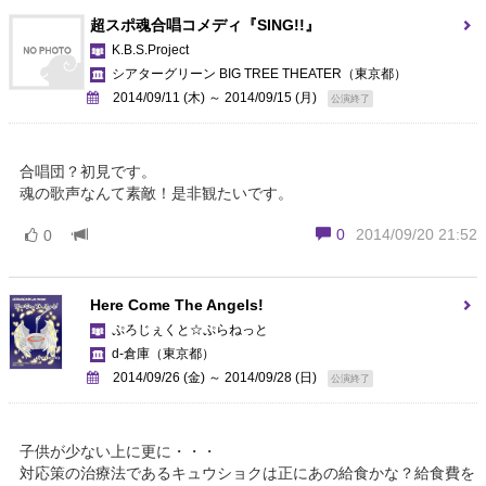
超スポ魂合唱コメディ『SING!!』
K.B.S.Project
シアターグリーン BIG TREE THEATER
（東京都）
2014/09/11 (木) ～ 2014/09/15 (月)
公演終了
合唱団？初見です。
魂の歌声なんて素敵！是非観たいです。
0
2014/09/20 21:52
0
Here Come The Angels!
ぷろじぇくと☆ぷらねっと
d-倉庫
（東京都）
2014/09/26 (金) ～ 2014/09/28 (日)
公演終了
子供が少ない上に更に・・・
対応策の治療法であるキュウショクは正にあの給食かな？給食費を