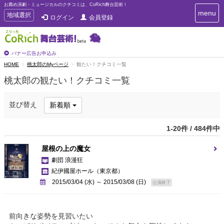
お薦め演劇・ミュージカルのクチコミは、CoRich舞台芸術！
T
menu
T
地域選択
ログイン
会員登録
o
o
g
g
g
g
l
l
バナー広告お申込み
e
e
HOME
桃太郎のMyページ
観たい！クチコミ一覧
n
n
a
桃太郎の観たい！クチコミ一覧
a
v
i
v
g
i
並び替え
新着順
a
g
t
a
i
1-20件 / 484件中
t
o
n
i
屋根の上の魔女
o
劇団 浪漫狂
n
紀伊國屋ホール
（東京都）
2015/03/04 (水) ～ 2015/03/08 (日)
公演終了
前向きな姿勢を見習いたい