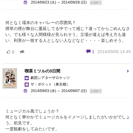
2014/09/23 (火) ～ 2014/09/28 (日)
公演終了
何となく場末のキャバレーの雰囲気？
煙草の煙が舞台に蔓延してる中でって感じ？違ってからごめんなさ
い。でも様々な人間模様が見られそう。立場が違えば考え方も違
い、利害が一致する人としない人などなど・・・・楽しめそう。
1
2014/09/05 14:49
0
喫茶ミツルの3日間
劇団シアターザロケッツ
ザ・ポケット
（東京都）
2014/09/03 (水) ～ 2014/09/07 (日)
公演終了
ミュージカル風でしょうか？
何となく華やかでミュージカルをイメージしましたがいかがでしょ
う。初見です。
一度観劇をしてみたいです。