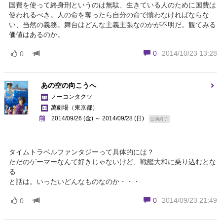
国費を使って終身刑というのは無駄、生きている人のために国費は
使われるべき。人の命を奪ったら自分の命で贖わなければならな
い、当然の義務。舞台はどんな主義主張なのかが不明だ。観てみる
価値はあるのか。
0
2014/10/23 13:28
0
あの空の向こうへ
ノーコンタクツ
萬劇場
（東京都）
2014/09/26 (金) ～ 2014/09/28 (日)
公演終了
タイムトラベルファンタジーって具体的には？
ただのゲーマーなんて好きじゃないけど、戦艦大和に乗り込むとな
る
と話は。いったいどんなものなのか・・・
0
2014/09/23 21:49
0