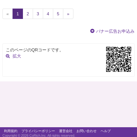
(
«
1
2
3
4
5
»
c
u
バナー広告お申込み
r
r
e
このページのQRコードです。
n
拡大
t
)
利用規約
プライバシーポリシー
運営会社
お問い合わせ
ヘルプ
Copyright ©
2026 CoRich,Inc. All rights reserved.