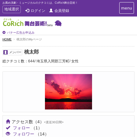
お薦め演劇・ミュージカルのクチコミは、CoRich舞台芸術！
T
menu
T
地域選択
ログイン
会員登録
o
o
g
g
g
g
l
l
バナー広告お申込み
e
e
HOME
桃太郎のMyページ
n
n
a
a
v
桃太郎
メンバー
i
v
g
総クチコミ数：644
埼玉県入間郡三芳町
女性
i
a
g
t
a
i
t
o
n
i
o
n
アクセス数
（4）
<直近30日間>
フォロー
（1）
フォロワー
（14）