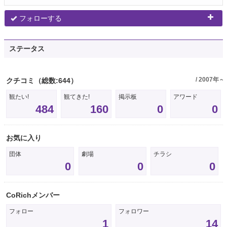
フォローする
ステータス
/ 2007年～
クチコミ
（総数:644）
観たい!
観てきた!
掲示板
アワード
484
160
0
0
お気に入り
団体
劇場
チラシ
0
0
0
CoRichメンバー
フォロー
フォロワー
1
14