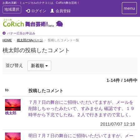
お薦め演劇・ミュージカルのクチコミは、CoRich舞台芸術！
T
menu
T
地域選択
ログイン
会員登録
o
o
g
g
g
g
l
l
バナー広告お申込み
e
e
HOME
桃太郎のMyページ
投稿したコメント一覧
n
n
a
桃太郎の投稿したコメント
a
v
i
v
g
i
並び替え
新着順
a
g
t
a
i
1-14件 / 14件中
t
o
n
i
to
投稿したコメント
o
n
７月７日の舞台にご招待いただいてますが、メールを
削除しちゃったみたいで、すみません 確認です。１９
桃太郎
時半から下北でしたね。２人で行きますので宜しく。
2011/07/07 12:18
明日７月７日の舞台にご招待いただいてますが、メー