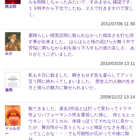
ルを削除しちゃったみたいで、すみません 確認です。
桃太郎
１９時半から下北でしたね。２人で行きますので宜し
く。
2011/07/06 11:30
素晴らしい情景説明に観られなかった残念さを打ち消
す事が出来ました。 はらはらと桜の花びらが舞う中で
苦悩に満ちながら剣を振り下ろすもの達の哀しさ。 あ
みさ
りがとうございました。
2010/03/28 13:11
私も６日に観ました。瞬きもせず息も凝らしてアット
言う間に終わってしまいました。 歴史上の人物の生き
方と彼らの魅力に魅せられまいた。
遊馬
2009/11/22 13:14
観てきました、過去2作品とは打って変わってドラマ
性よりパフォーマンス性を重視した感じ。 何ともヒョ
ウキン、リズミカル、体操っぽくてそれなりに良かっ
たが、舞台性から言うとちょっと物足りなさを感じた
ドゥルガ
ってとこかな・・・でも可能性が広がって今後に期
ー
待。