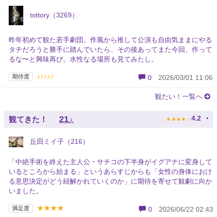
tottory（3269）
昨年初めて観た若手劇団。作風から推して公演も自由気ままにやる
タチだろうと勝手に踏んでいたら、その後あってまた今回、作って
るな〜と興味再び。水性なる場所も見てみたし。
♪♪♪♪♪
期待度
0
2026/03/01 11:06
観たい！一覧へ
★
★
★
★
★
21
4.2
観てきた！
人
丘田ミイ子（216）
「中絶手術を終えた主人公・サチコの下半身がイグアナに変身して
いるところから始まる」というあらすじからも「女性の身体におけ
る意思決定がどう紐解かれていくのか」に期待を寄せて観劇に向か
いました。
★★★★
満足度
0
2026/06/22 02:43