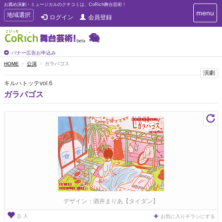
お薦め演劇・ミュージカルのクチコミは、CoRich舞台芸術！
T
menu
T
地域選択
ログイン
会員登録
o
o
g
g
g
g
l
l
バナー広告お申込み
e
e
HOME
公演
ガラパゴス
n
n
演劇
a
a
v
キルハトッテvol.6
i
v
ガラパゴス
g
i
a
g
t
a
i
t
o
n
i
o
n
デザイン：酒井まりあ【タイダン】
人
0
お気に入りチラシにする