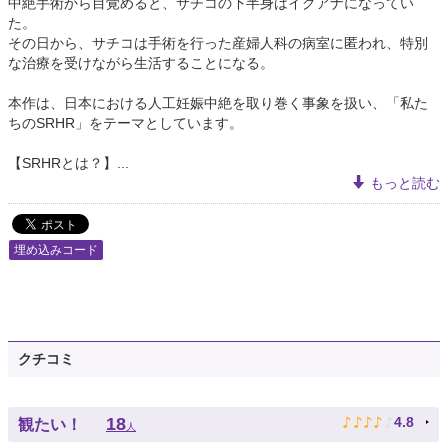
中絶手術から目覚めると、サチコの下半身はイグアナになってい
た。
その日から、サチコは手術を行った産婦人科の病室に匿われ、特別
な治療を受けながら生活することになる。
本作は、日本における人工妊娠中絶を取り巻く事象を扱い、「私た
ちのSRHR」をテーマとしています。
【SRHRとは？】...
もっと読む
埋め込みコード
クチコミ
♪
♪
♪
♪
♪
18
4.8
観たい！
人