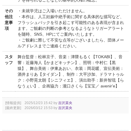
アを得られることなどの基本的人権の概念。
その
・未就学児はご入場いただけません。
他注
・本作は、人工妊娠中絶手術に関する具体的な描写など、
意事
フラッシュバックを引き起こす可能性のある表現が含まれ
項
ます。ご観劇の判断の参考となるようなトリガーアラート
を随時、SNS、HPにてご案内いたします。
・ご観劇に際して不安な点等がございましたら、団体メー
ルアドレスまでご連絡ください。
スタ
舞台監督：松林京子、音楽：津隈もるく【TOKABI】、音
ッフ
響：近藤海人【かまどキッチン】、照明：中村仁【黒
猿】、舞台美術：伊東あおい、衣装：岡花暖、宣伝美術：
酒井まりあ【タイダン】、制作：大平沙加、ドラマトゥル
ク：小野晃太朗【シニフィエ】、演出助手：新井智琉【ら
なうぇい】、企画協力：瀧口さくら【宝宝／ avenir'e】
[情報提供] 2025/12/23 15:42 by
吉沢菜央
[最終更新] 2026/03/12 15:53 by
吉沢菜央