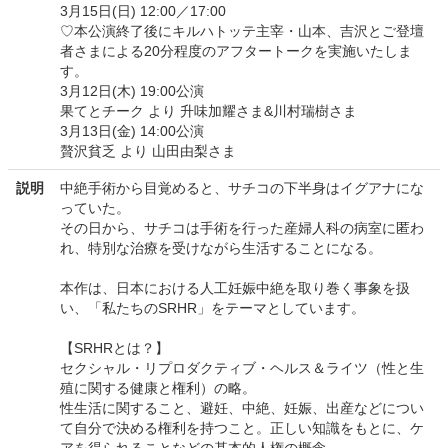
3月15日(日) 12:00／17:00
♡本公演終了後にキルハトッテ主宰・山本、吉沢とご登壇
者さまによる20分程度のアフタートークを実施いたしま
す。
3月12日(木) 19:00公演
果てとチーク より 升味加耀さま&川村瑞樹さま
3月13日(金) 14:00公演
贅沢貧乏 より 山田由梨さま
説明
中絶手術から目覚めると、サチコの下半身はイグアナにな
っていた。
その日から、サチコは手術を行った産婦人科の病室に匿わ
れ、特別な治療を受けながら生活することになる。
本作は、日本における人工妊娠中絶を取り巻く事象を扱
い、「私たちのSRHR」をテーマとしています。
【SRHRとは？】
セクシャル・リプロダクティブ・ヘルス＆ライツ（性と生
殖に関する健康と権利）の略。
性生活に関すること、避妊、中絶、妊娠、出産などについ
て自分で決める権利を持つこと。正しい知識をもとに、ケ