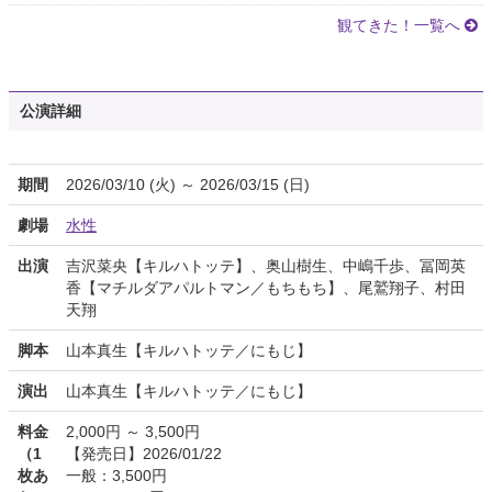
観てきた！一覧へ
公演詳細
期間
2026/03/10 (火) ～ 2026/03/15 (日)
劇場
水性
出演
吉沢菜央【キルハトッテ】、奥山樹生、中嶋千歩、冨岡英
香【マチルダアパルトマン／もちもち】、尾鷲翔子、村田
天翔
脚本
山本真生【キルハトッテ／にもじ】
演出
山本真生【キルハトッテ／にもじ】
料金
2,000円 ～ 3,500円
（1
【発売日】2026/01/22
枚あ
一般：3,500円