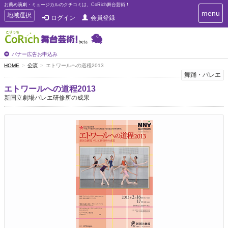
お薦め演劇・ミュージカルのクチコミは、CoRich舞台芸術！
T
menu
T
地域選択
ログイン
会員登録
o
o
g
g
g
g
l
l
バナー広告お申込み
e
e
HOME
公演
エトワールへの道程2013
n
n
舞踊・バレエ
a
a
v
エトワールへの道程2013
i
v
新国立劇場バレエ研修所の成果
g
i
a
g
t
a
i
t
o
n
i
o
n