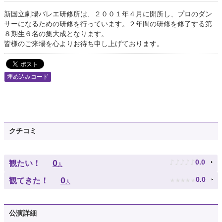
新国立劇場バレエ研修所は、２００１年４月に開所し、プロのダン
サーになるための研修を行っています。２年間の研修を修了する第
８期生６名の集大成となります。
皆様のご来場を心よりお待ち申し上げております。
埋め込みコード
クチコミ
♪
♪
♪
♪
♪
0
0.0
観たい！
人
★
★
★
★
★
0
0.0
観てきた！
人
公演詳細