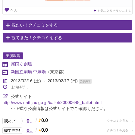
人
0
お気に入りチラシにする
観たい！クチコミをする
観てきた！クチコミをする
実演鑑賞
新国立劇場
新国立劇場 中劇場
（東京都）
2013/02/16 (土) ～ 2013/02/17 (日)
公演終了
上演時間：
公式サイト：
http://www.nntt.jac.go.jp/ballet/20000648_ballet.html
※正式な公演情報は公式サイトでご確認ください。
0
/
0.0
人
0
/
0.0
人