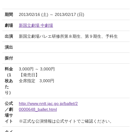
期間
2013/02/16 (土) ～ 2013/02/17 (日)
劇場
新国立劇場 中劇場
出演
新国立劇場バレエ研修所第８期生、第９期生、予科生
演出
振付
料金
3,000円 ～ 3,000円
（1
【発売日】
枚あ
全席指定 3,000円
た
り）
公式
http://www.nntt.jac.go.jp/ballet/2
／劇
0000648_ballet.html
場サ
イト
※正式な公演情報は公式サイトでご確認ください。