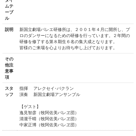
タイ
ムテ
ーブ
ル
説明
新国立劇場バレエ研修所は、２００１年４月に開所し、プ
ロのダンサーになるための研修を行っています。２年間の
研修を修了する第８期生６名の集大成となります。
皆様のご来場を心よりお待ち申し上げております。
その
他注
意事
項
スタ
指揮 アレクセイ･バクラン
ッフ
演奏 新国立劇場アンサンブル
【ゲスト】
逸見智彦（牧阿佐美バレヱ団）
清瀧千晴（牧阿佐美バレヱ団）
中家正博（牧阿佐美バレヱ団）