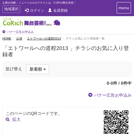
お薦め演劇・ミュージカルのクチコミは、CoRich舞台芸術！
T
menu
T
地域選択
ログイン
会員登録
o
o
g
g
g
g
l
l
バナー広告お申込み
e
e
HOME
公演
エトワールへの道程2013
チラシお気に入り登録者一覧
n
n
a
「エトワールへの道程2013 」チラシのお気に入り登
a
v
録者
i
v
g
i
a
g
並び替え
新着順
t
a
i
t
o
0-0件 / 0件中
n
i
o
バナー広告お申込み
n
このページのQRコードです。
拡大