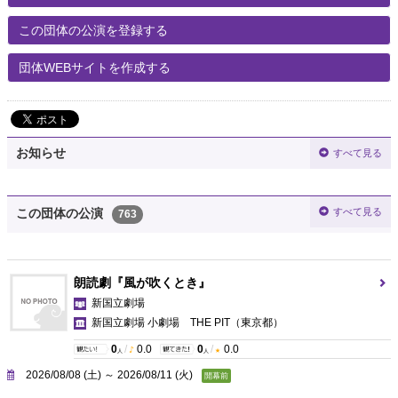
この団体の公演を登録する
団体WEBサイトを作成する
お知らせ
すべて見る
すべて見る
この団体の公演
763
朗読劇『風が吹くとき』
新国立劇場
新国立劇場 小劇場 THE PIT
（東京都）
0
/
0.0
0
/
0.0
人
人
2026/08/08 (土) ～ 2026/08/11 (火)
開幕前