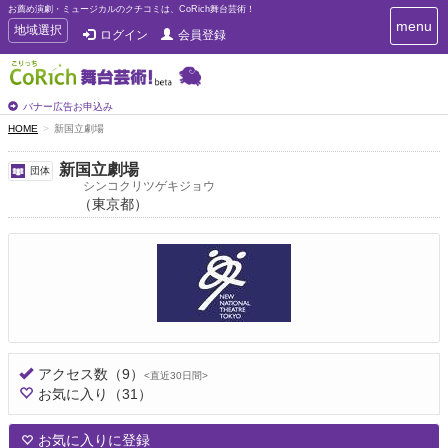
お薦め演劇・ミュージカルのクチコミは、CoRich舞台芸術！
T
menu
T
地域選択
ログイン
会員登録
o
o
g
g
g
g
l
l
バナー広告お申込み
e
e
HOME
新国立劇場
n
n
a
a
v
新国立劇場
団体
i
v
シンコクリツゲキジョウ
g
（東京都）
i
a
g
t
a
i
t
o
n
i
o
n
アクセス数
（9）
<直近30日間>
お気に入り
（31）
お気に入りに登録