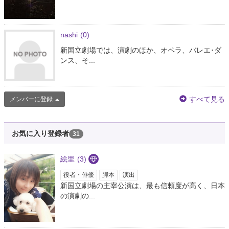
nashi
(0)
新国立劇場では、演劇のほか、オペラ、バレエ･ダ
ンス、そ...
すべて見る
メンバーに登録
お気に入り登録者
31
絵里
(3)
役者・俳優
脚本
演出
新国立劇場の主宰公演は、最も信頼度が高く、日本
の演劇の...