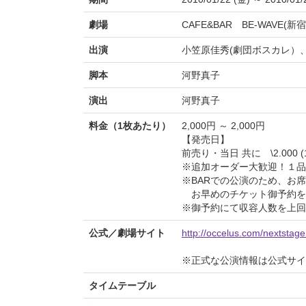
劇場
CAFE&BAR BE-WAVE(新宿
出演
小笠原佳秀(劇団ボスカレ）
脚本
河野真子
演出
河野真子
料金（1枚あたり）
2,000円 ～ 2,000円
【発売日】
前売り・当日 共に \2.000 (
※追加オーダー大歓迎！１品\
※BARでの公演のため、お
お早めのチケット御予約を
※御予約にて収容人数を上回
公式／劇場サイト
http://occelus.com/nextstage
※正式な公演情報は公式サ
タイムテーブル