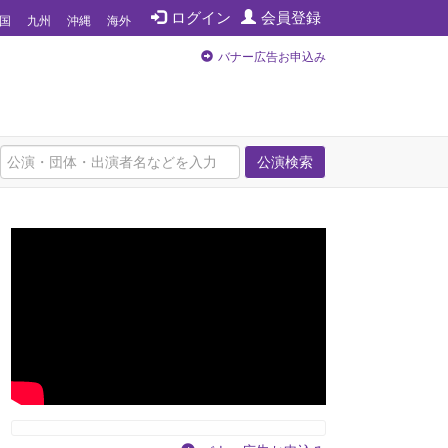
ログイン
会員登録
国
九州
沖縄
海外
バナー広告お申込み
公演検索