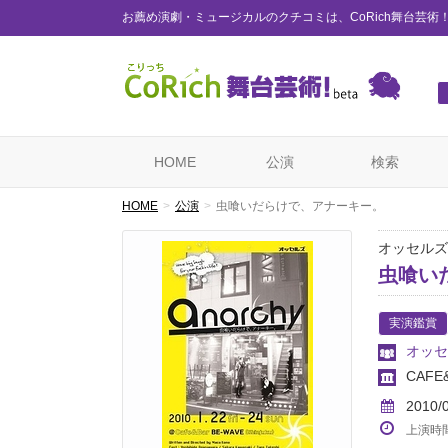
お薦め演劇・ミュージカルのクチコミは、CoRich舞台芸術
HOME
公演
検索
HOME
公演
虫喰いだらけで、アナーキー。
オッセルズ
虫喰い
実演鑑賞
オッセ
CAFE
2010/
上演時