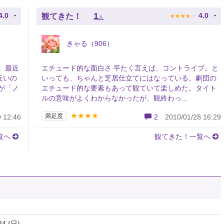
★
★
★
★
★
1
4.0
4.0
観てきた！
人
きゃる（906）
。最近
エチュード的な面白さ 平たく言えば、コントライブ。と
近いの
いっても、ちゃんと芝居仕立てにはなっている。劇団の
が「ノ
エチュード的な要素もあって観ていて楽しめた。タイト
ルの意味がよくわからなかったが、観終わっ...
★★★★
満足度
 12:46
2
2010/01/28 16:29
覧へ
観てきた！一覧へ
24 (日)