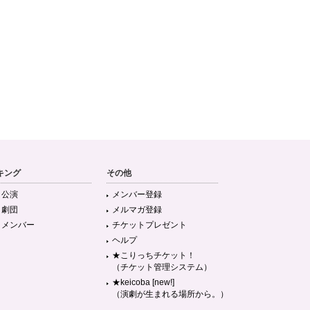
キング
その他
目公演
メンバー登録
目劇団
メルマガ登録
目メンバー
チケットプレゼント
ヘルプ
★こりっちチケット！
（チケット管理システム）
★keicoba [new!]
（演劇が生まれる場所から。）