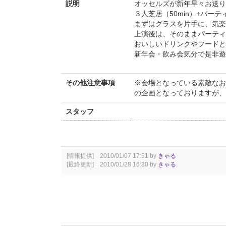
説明
オッセルズが新年早々お送り
３人芝居（50min）+パー
まずはグラスを片手に、気楽
上演後は、そのままパーティ
おいしいドリンクやフードと
新年会・飲み会気分で是非遊
その他注意事項
※会場となっている素敵なお
の企画となっておりますが、
スタッフ
[情報提供] 2010/01/07 17:51 by
きゃる
[最終更新] 2010/01/28 16:30 by
きゃる