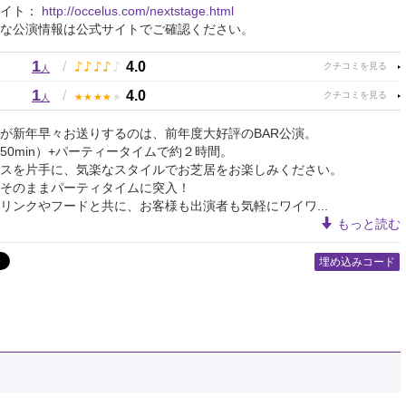
サイト：
http://occelus.com/nextstage.html
な公演情報は公式サイトでご確認ください。
1
♪
♪
♪
♪
♪
/
4.0
人
1
★
★
★
★
★
/
4.0
人
が新年早々お送りするのは、前年度大好評のBAR公演。
50min）+パーティータイムで約２時間。
スを片手に、気楽なスタイルでお芝居をお楽しみください。
そのままパーティタイムに突入！
リンクやフードと共に、お客様も出演者も気軽にワイワ...
もっと読む
埋め込みコード