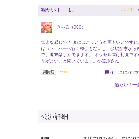
♪
♪
♪
♪
♪
1
観たい！
人
きゃる（906）
気楽な感じで たまにはこういう企画もいいですね
はカフェバーへ行く機会もないし。会場が家から
で、週末楽しんできます。 オッセルズは初見です
リがよい」と聞いています。小笠原さん...
♪♪♪♪
期待度
0
2010/01/09
観たい！一
公演詳細
期間
2010/01/22 (金) ～ 2010/01/