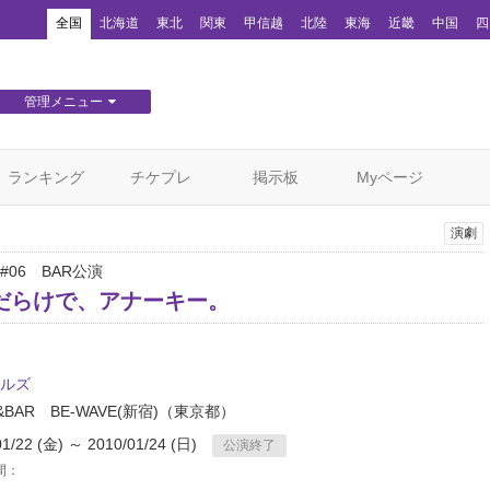
！
全国
北海道
東北
関東
甲信越
北陸
東海
近畿
中国
四
管理メニュー
団体WEBサイト管理
顧客管理
ランキング
チケプレ
掲示板
Myページ
演劇
#06 BAR公演
だらけで、アナーキー。
ルズ
&BAR BE-WAVE(新宿)
（東京都）
01/22 (金) ～ 2010/01/24 (日)
公演終了
間：