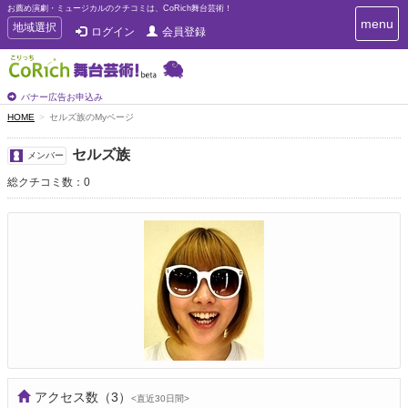
お薦め演劇・ミュージカルのクチコミは、CoRich舞台芸術！
T
menu
T
地域選択
ログイン
会員登録
o
o
g
g
g
g
l
l
バナー広告お申込み
e
e
HOME
セルズ族のMyページ
n
n
a
a
v
セルズ族
メンバー
i
v
g
総クチコミ数：0
i
a
g
t
a
i
t
o
n
i
o
n
アクセス数
（3）
<直近30日間>