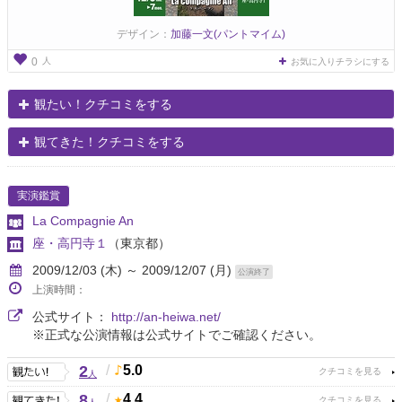
デザイン：
加藤一文(パントマイム)
人
0
お気に入りチラシにする
観たい！クチコミをする
観てきた！クチコミをする
実演鑑賞
La Compagnie An
座・高円寺１
（東京都）
2009/12/03 (木) ～ 2009/12/07 (月)
公演終了
上演時間：
公式サイト：
http://an-heiwa.net/
※正式な公演情報は公式サイトでご確認ください。
2
/
5.0
人
8
/
4.4