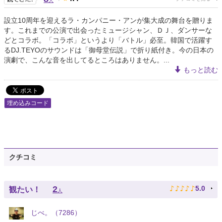
人
設立10周年を迎えるラ・カンパニー・アンが集大成の舞台を贈りま
す。これまでの公演で出会ったミュージシャン、ＤＪ、ダンサーな
どとコラボ。「コラボ」というより「バトル」必至。韓国で活躍す
るDJ.TEYOのサウンドは「御母堂伝説」で折り紙付き。今の日本の
演劇で、こんな音を出してるところはありません。...
もっと読む
埋め込みコード
クチコミ
♪
♪
♪
♪
♪
2
5.0
観たい！
人
じべ。（7286）