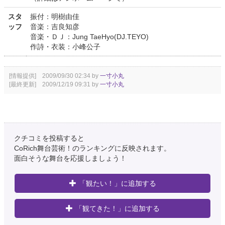
スタ
振付：明樹由佳
ッフ
音楽：吉良知彦
音楽・ＤＪ：Jung TaeHyo(DJ.TEYO)
作詩・衣装：小峰公子
[情報提供] 2009/09/30 02:34 by
一寸小丸
[最終更新] 2009/12/19 09:31 by
一寸小丸
クチコミを投稿すると
CoRich舞台芸術！のランキングに反映されます。
面白そうな舞台を応援しましょう！
「観たい！」に追加する
「観てきた！」に追加する