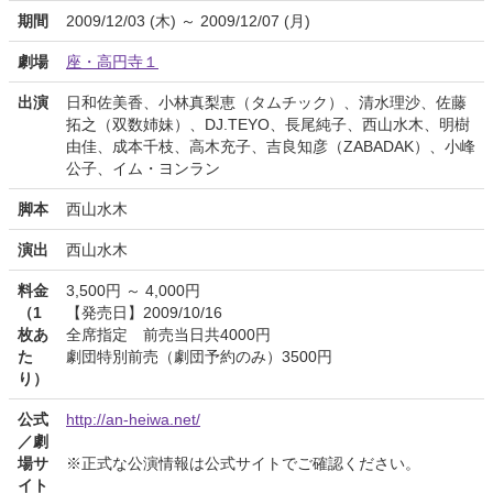
期間
2009/12/03 (木) ～ 2009/12/07 (月)
劇場
座・高円寺１
出演
日和佐美香、小林真梨恵（タムチック）、清水理沙、佐藤
拓之（双数姉妹）、DJ.TEYO、長尾純子、西山水木、明樹
由佳、成本千枝、高木充子、吉良知彦（ZABADAK）、小峰
公子、イム・ヨンラン
脚本
西山水木
演出
西山水木
料金
3,500円 ～ 4,000円
（1
【発売日】2009/10/16
枚あ
全席指定 前売当日共4000円
た
劇団特別前売（劇団予約のみ）3500円
り）
公式
http://an-heiwa.net/
／劇
場サ
※正式な公演情報は公式サイトでご確認ください。
イト