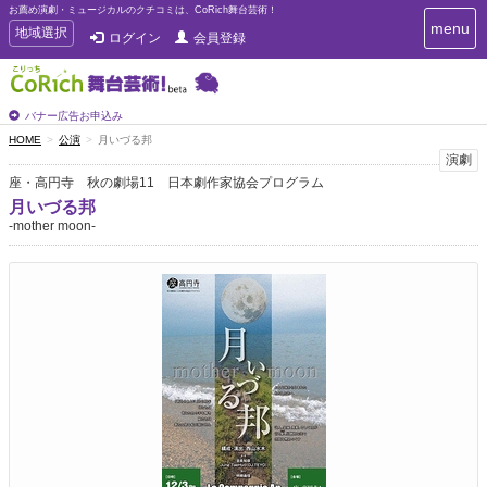
お薦め演劇・ミュージカルのクチコミは、CoRich舞台芸術！
T
menu
T
地域選択
ログイン
会員登録
o
o
g
g
g
g
l
l
バナー広告お申込み
e
e
HOME
公演
月いづる邦
n
n
演劇
a
a
v
座・高円寺 秋の劇場11 日本劇作家協会プログラム
i
v
月いづる邦
g
i
-mother moon-
a
g
t
a
i
t
o
n
i
o
n