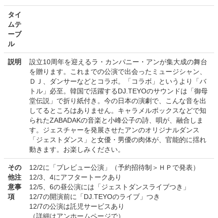
タイ
ムテ
ーブ
ル
説明
設立10周年を迎えるラ・カンパニー・アンが集大成の舞台
を贈ります。これまでの公演で出会ったミュージシャン、
ＤＪ、ダンサーなどとコラボ。「コラボ」というより「バ
トル」必至。韓国で活躍するDJ.TEYOのサウンドは「御母
堂伝説」で折り紙付き。今の日本の演劇で、こんな音を出
してるところはありません。キャラメルボックスなどで知
られたZABADAKの音楽と小峰公子の詩、唄が、融合しま
す。ジェスチャーを発展させたアンのオリジナルダンス
「ジェストダンス」と女優・男優の肉体が、官能的に揺れ
動きます。お楽しみください。
その
12/2に「プレビュー公演」（予約招待制＞ＨＰで発表）
他注
12/3、4にアフタートークあり
意事
12/5、6の昼公演には「ジェストダンスライブつき」
項
12/7の開演前に「DJ.TEYOのライブ」つき
12/7の公演は託児サービスあり
（詳細はアンホームページで）