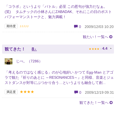
「コラボ」というより「バトル」必至 この惹句が強力だなぁ。
(笑) タムチックの小林さんにZABADAK、それにこの日のポスト
パフォーマンストークと、魅力満載！
♪♪♪♪♪
期待度
0
2009/12/03 10:20
観たい！一覧へ
★
★
★
★
★
8
4.4
観てきた！
人
じべ。（7286）
「考えるのではなく感じる」のが心地好い かつて Egg-Man とアゴ
ラで観た『祈りのあとに ～RESONANCES～』と同様、音楽とジェ
ストダンスが対等にぶつかり合う…というよりも融合して創...
★★★★
満足度
0
2009/12/19 09:31
観てきた！一覧へ