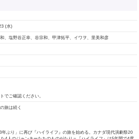
23 (水)
和、塩野谷正幸、谷宗和、甲津拓平、イワヲ、里美和彦
イトでご確認ください。
の旅は続く
「3年ぶり」に再び『ハイライフ』の旅を始める。カナダ現代演劇祭20
した4人のジャンキーたちのものがたり＝『ハイライフ』は5年間で4度