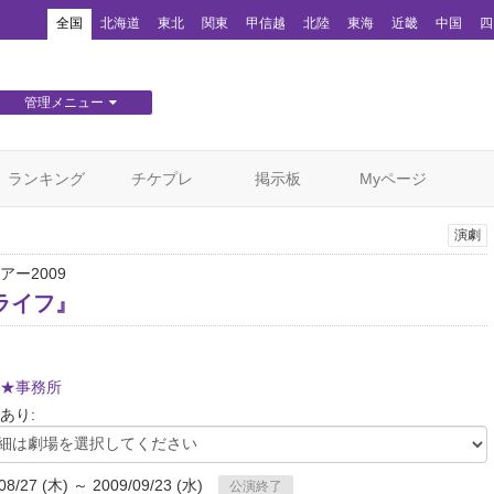
！
全国
北海道
東北
関東
甲信越
北陸
東海
近畿
中国
四
管理メニュー
団体WEBサイト管理
顧客管理
ランキング
チケプレ
掲示板
Myページ
演劇
アー2009
ライフ』
★事務所
あり:
08/27 (木) ～ 2009/09/23 (水)
公演終了