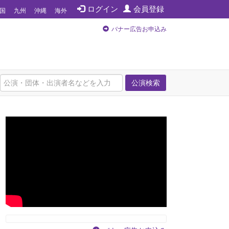
ログイン
会員登録
国
九州
沖縄
海外
バナー広告お申込み
公演検索