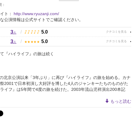
間：
サイト：
http://www.ryuzanji.com/
な公演情報は公式サイトでご確認ください。
3
♪
♪
♪
♪
♪
/
5.0
人
3
★
★
★
★
★
/
5.0
人
て『ハイライフ』の旅は続く
3月の北京公演以来「3年ぶり」に再び『ハイライフ』の旅を始める。カナ
祭2001で日本初演し大好評を博した4人のジャンキーたちのものがた
ライフ』は5年間で4度の旅を続けた。2003年流山児祥演出200本記
もっと読む