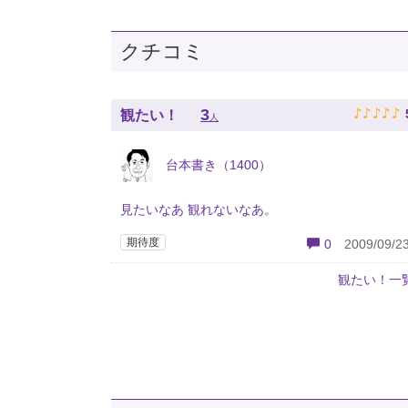
クチコミ
♪
♪
♪
♪
♪
3
観たい！
人
台本書き（1400）
見たいなあ 観れないなあ。
期待度
0
2009/09/23
観たい！一