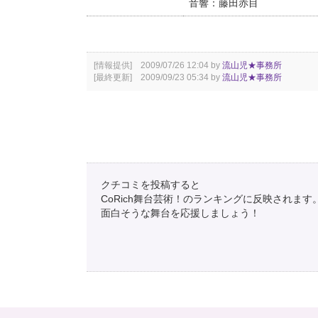
音響：藤田赤目
[情報提供] 2009/07/26 12:04 by
流山児★事務所
[最終更新] 2009/09/23 05:34 by
流山児★事務所
クチコミを投稿すると
CoRich舞台芸術！のランキングに反映されます
面白そうな舞台を応援しましょう！