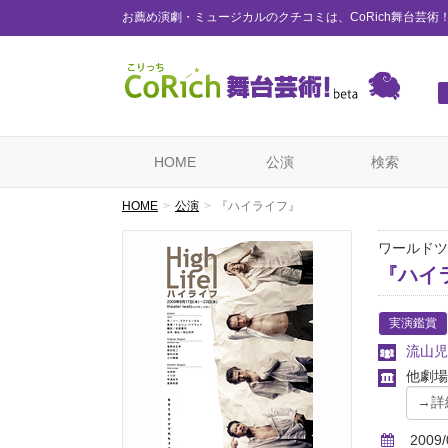
お薦め演劇・ミュージカルのクチコミは、CoRich舞台芸術
HOME
公演
検索
HOME
公演
『ハイライフ』
ワールドツ
『ハイ
実演鑑賞
流山児
他劇場
2009/