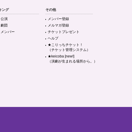
キング
その他
目公演
メンバー登録
目劇団
メルマガ登録
目メンバー
チケットプレゼント
ヘルプ
★こりっちチケット！
（チケット管理システム）
★keicoba [new!]
（演劇が生まれる場所から。）