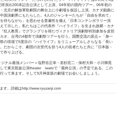
児祥演出200本記念公演として上演、04年初の国内ツアー、06年初の
・北京の解放軍歌劇院の舞台上に小劇場を仮設し上演。カナダ戯曲に
中国演劇界にもたらした。4人のジャンキーたちが「自由を求めて」
を待ちながら」を思わせる普遍性を備え「日本コンテンポラリー演
えて示した。私たちはこの代表作『ハイライフ』を生まれ故郷・カナ
『狂人教育』でグランプリを得たヴィクトリア演劇祭特別参加を皮切
カオ、台湾の4都市で演劇祭ツアーを行う。国際交流の原点＝「身一
祭の現場で5度目の『ハイライフ』をリニューアルしさらなる「長い
。だからこそ、劇団の次世代を担う4人の役者たちと共に『日本版・
て作り上げる。
オリジナル最強メンバー＝塩野谷正幸・若杉宏二・保村大和・小川輝晃
て東京凱旋公演theater iwatoで「最終公演」の予定である。この
行って来ます。そして9月神楽坂の劇場でお会いしましょう。
はhttp://www.ryuzanji.com