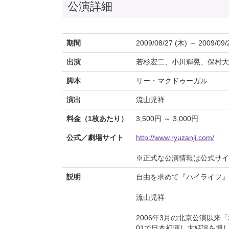
公演詳細
期間
2009/08/27 (木) ～ 2009/09/
出演
若杉宏二、小川輝晃、保村大
脚本
リー・マクドゥーガル
演出
流山児祥
料金（1枚あたり）
3,500円 ～ 3,000円
公式／劇場サイト
http://www.ryuzanji.com/
※正式な公演情報は公式サ
説明
自由を求めて『ハイライフ』
流山児祥
2006年3月の北京公演以来
01で日本初演し大好評を博