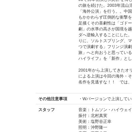
の旅を続けた。2003年流山
「海外公演」を行う。。中国
もかかわらず圧倒的な衝撃を
足掻くその喜劇性は「ゴドー
劇」の水準の高さが国境を越
ダへ逆輸入することにした。
りに、ソルトスプリング、マ
つで演劇する」フリンジ演劇
旅」へと向おうと思っている
ハイライフ』を「新作」とし
2001年から上演してきた
による上演は今回の海外・そし
名作を見逃すな！！ では、
その他注意事項
・Wバージョンで上演しています。詳細
スタッフ
音楽：トムソン・ハイウェイ
振付：北村真実
美術：塩野谷正幸
照明：沖野隆一