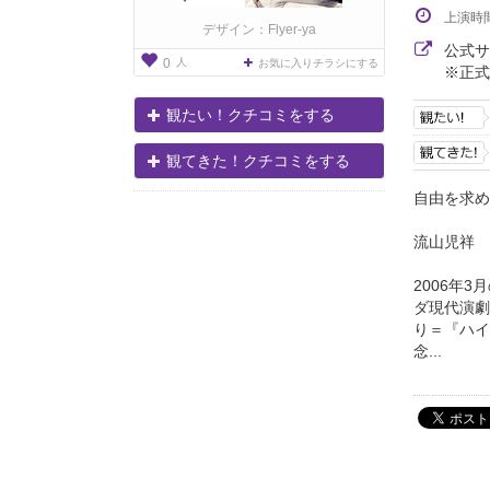
上演時
デザイン：Flyer-ya
公式
人
0
お気に入りチラシにする
※正式
観たい！クチコミをする
観てきた！クチコミをする
自由を求め
流山児祥
2006年
ダ現代演劇
り＝『ハイ
念...