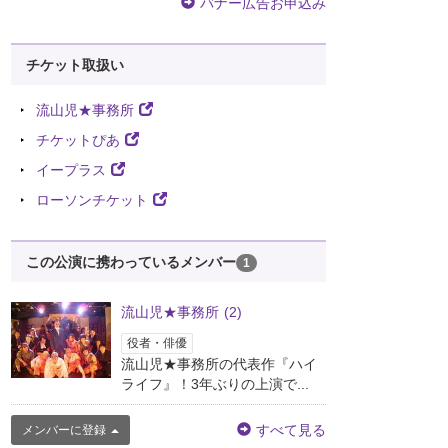
バナー広告お申込み
チケット取扱い
流山児★事務所
チケットぴあ
イープラス
ローソンチケット
この公演に携わっているメンバー
1
流山児★事務所
(2)
役者・俳優
流山児★事務所の代表作『ハイ
ライフ』！3年ぶりの上演で...
すべて見る
メンバーに登録