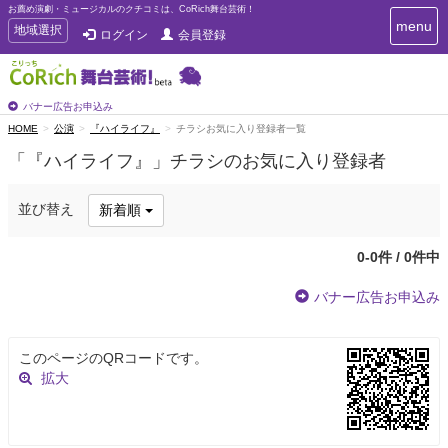
お薦め演劇・ミュージカルのクチコミは、CoRich舞台芸術！
T
menu
T
地域選択
ログイン
会員登録
o
o
g
g
g
g
l
l
バナー広告お申込み
e
e
HOME
公演
『ハイライフ』
チラシお気に入り登録者一覧
n
n
a
「『ハイライフ』」チラシのお気に入り登録者
a
v
i
v
g
i
並び替え
新着順
a
g
t
a
i
0-0件 / 0件中
t
o
n
i
バナー広告お申込み
o
n
このページのQRコードです。
拡大