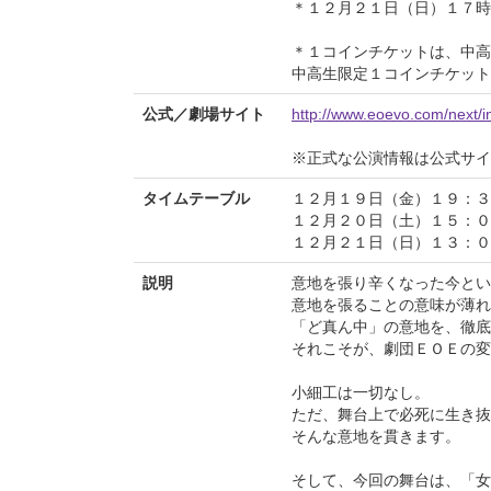
＊１２月２１日（日）１７時
＊１コインチケットは、中高
中高生限定１コインチケット
公式／劇場サイト
http://www.eoevo.com/next/i
※正式な公演情報は公式サ
タイムテーブル
１２月１９日（金）１９：３
１２月２０日（土）１５：０
１２月２１日（日）１３：０
説明
意地を張り辛くなった今とい
意地を張ることの意味が薄れ
「ど真ん中」の意地を、徹底
それこそが、劇団ＥＯＥの変
小細工は一切なし。
ただ、舞台上で必死に生き抜
そんな意地を貫きます。
そして、今回の舞台は、「女