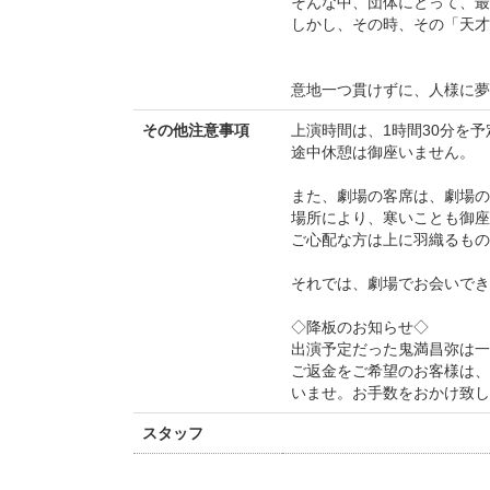
そんな中、団体にとって、
しかし、その時、その「天才
意地一つ貫けずに、人様に夢
その他注意事項
上演時間は、1時間30分を
途中休憩は御座いません。
また、劇場の客席は、劇場の
場所により、寒いことも御座
ご心配な方は上に羽織るもの
それでは、劇場でお会いでき
◇降板のお知らせ◇
出演予定だった鬼満昌弥は一
ご返金をご希望のお客様は、
いませ。お手数をおかけ致し
スタッフ