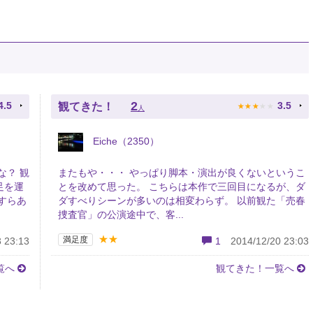
★
★
★
★
★
2
4.5
3.5
観てきた！
人
Eiche（2350）
な？ 観
またもや・・・ やっぱり脚本・演出が良くないというこ
足を運
とを改めて思った。 こちらは本作で三回目になるが、ダ
すらあ
ダすべりシーンが多いのは相変わらず。 以前観た「売春
捜査官」の公演途中で、客...
★★
満足度
 23:13
1
2014/12/20 23:03
覧へ
観てきた！一覧へ