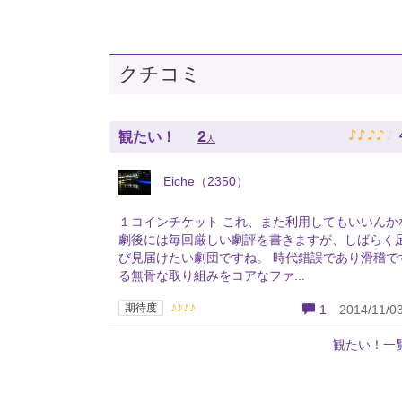
クチコミ
♪
♪
♪
♪
♪
2
観たい！
人
Eiche（2350）
１コインチケット これ、また利用してもいいんか
劇後には毎回厳しい劇評を書きますが、しばらく
び見届けたい劇団ですね。 時代錯誤であり滑稽で
る無骨な取り組みをコアなファ...
♪♪♪♪
期待度
1
2014/11/03
観たい！一