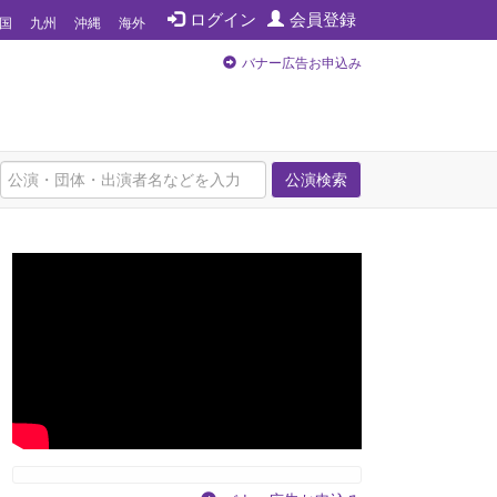
ログイン
会員登録
国
九州
沖縄
海外
バナー広告お申込み
公演検索