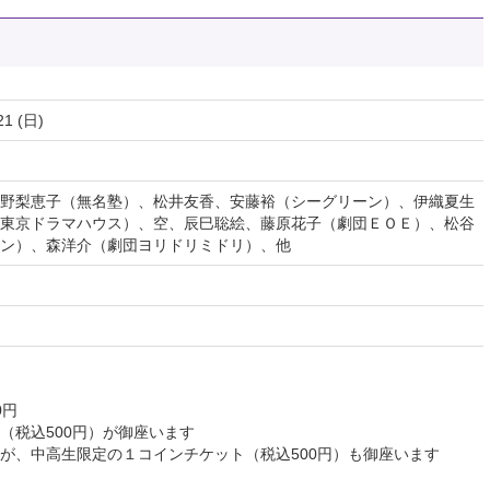
21 (日)
野梨恵子（無名塾）、松井友香、安藤裕（シーグリーン）、伊織夏生
かおり（東京ドラマハウス）、空、辰巳聡絵、藤原花子（劇団ＥＯＥ）、松谷
ン）、森洋介（劇団ヨリドリミドリ）、他
0円
（税込500円）が御座います
が、中高生限定の１コインチケット（税込500円）も御座います