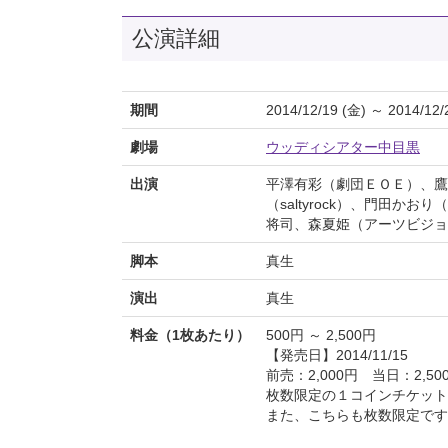
公演詳細
期間
2014/12/19 (金) ～ 2014/12/
劇場
ウッディシアター中目黒
出演
平澤有彩（劇団ＥＯＥ）、鷹
（saltyrock）、門田
将司、森夏姫（アーツビジョ
脚本
真生
演出
真生
料金（1枚あたり）
500円 ～ 2,500円
【発売日】2014/11/15
前売：2,000円 当日：2,50
枚数限定の１コインチケット
また、こちらも枚数限定です