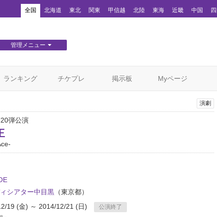
！
全国
北海道
東北
関東
甲信越
北陸
東海
近畿
中国
四
管理メニュー
団体WEBサイト管理
顧客管理
ランキング
チケプレ
掲示板
Myページ
演劇
第20弾公演
王
Ace-
OE
ィシアター中目黒
（東京都）
12/19 (金) ～ 2014/12/21 (日)
公演終了