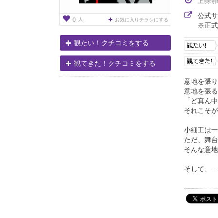
上演時
公式
人
0
お気に入りチラシにする
※正式
観たい！クチコミをする
観てきた！クチコミをする
意地を張り
意地を張る
「ど真ん中
それこそが
小細工は一
ただ、舞台
そんな意地
そして、...