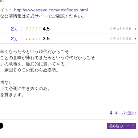
間：
サイト：
http://www.eoevo.com/next/index.html
な公演情報は公式サイトでご確認ください。
2
♪
♪
♪
♪
♪
/
4.5
人
2
★
★
★
★
★
/
3.5
人
辛くなった今という時代だからこそ
ことの意味が薄れてきた今という時代だからこそ
」の意地を、徹底的に貫いてやる。
、劇団ＥＯＥの変わらぬ姿勢。
切なし。
上で必死に生き抜くのみ。
を貫きます。
もっと読む
埋め込みコード