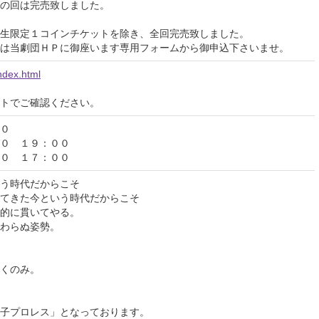
の回は完売致しました。
生限定１コインチケットを除き、全回完売致しました。
は当劇団ＨＰに御座います専用フォームから御申込下さいませ。
ndex.html
イトでご確認ください。
０
０ １９：００
０ １７：００
う時代だからこそ
てきた今という時代だからこそ
的に貫いてやる。
わらぬ姿勢。
くのみ。
子プロレス」となっております。