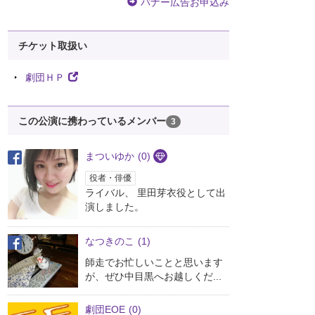
バナー広告お申込み
チケット取扱い
劇団ＨＰ
この公演に携わっているメンバー
3
まついゆか
(0)
役者・俳優
ライバル、 里田芽衣役として出
演しました。
なつきのこ
(1)
師走でお忙しいことと思います
が、ぜひ中目黒へお越しくだ...
劇団EOE
(0)