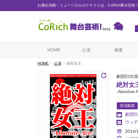
お薦め演劇・ミュージカルのクチコミは、CoRich舞台芸術
HOME
公演
検索
HOME
公演
絶対女王
劇団EOE
絶対女
-Absolute 
実演鑑賞
劇団E
ウッデ
2014/