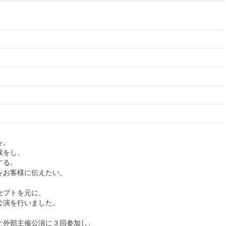
。
を。
涙をし、
する。
をお客様に伝えたい。
セプトを元に、
公演を行いました。
と外部主催公演に３回参加し、