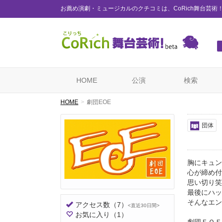
お薦め演劇・ミュージカルのクチコミは、CoRich舞台芸術
HOME
公演
検索
HOME
劇団EOE
団体
胸にキュン
心が締め付
思い切り笑
最後にハッ
そんなエン
アクセス数
（7）
<直近30日間>
お気に入り
（1）
劇団ＥＯＥ