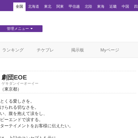
！
全国
北海道
東北
関東
甲信越
北陸
東海
近畿
中国
四
管理メニュー
団体WEBサイト管理
顧客管理
ランキング
チケプレ
掲示板
Myページ
劇団EOE
ゲキダンイーオーイー
（東京都）
とくる愛しさを。
けられる切なさを。
い、腹を抱えて涙をし、
ピーエンドで涙する。
ターテイメントをお客様に伝えたい。
は、上記のコンセプトを元に、