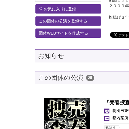
２００９年
お気に入りに登録
旗揚げ３年半
この団体の公演を登録する
団体WEBサイトを作成する
お知らせ
この団体の公演
25
『売春捜
劇団EOE
都内某所