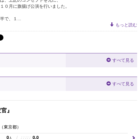
１０月に旗揚げ公演を行いました。
で、１...
もっと読む
すべて見る
すべて見る
査官』
（東京都）
0
/
0.0
♪
♪
♪
♪
♪
人