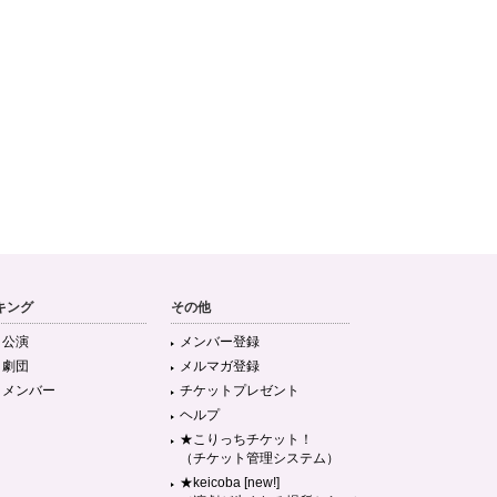
キング
その他
目公演
メンバー登録
目劇団
メルマガ登録
目メンバー
チケットプレゼント
ヘルプ
★こりっちチケット！
（チケット管理システム）
★keicoba [new!]