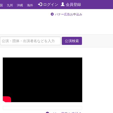
ログイン
会員登録
国
九州
沖縄
海外
バナー広告お申込み
公演検索