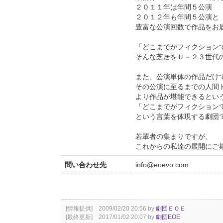
２０１１年は年間５公演
２０１２年も年間５公演と
豊富な公演回数で作品をお
「どこまでがフィクション
そんな芝居をＵ－２３世代
また、公演単体の作品だけ
その公演に至るまでの人間
より作品が堪能できるとい
「どこまでがフィクション
という言葉を体現する劇団
若輩者の集まりですが、
これからの私達の展開にご
問い合わせ先
info@eoevo.com
[情報提供] 2009/02/20 20:56 by
劇団ＥＯＥ
[最終更新] 2017/01/02 20:07 by
劇団EOE