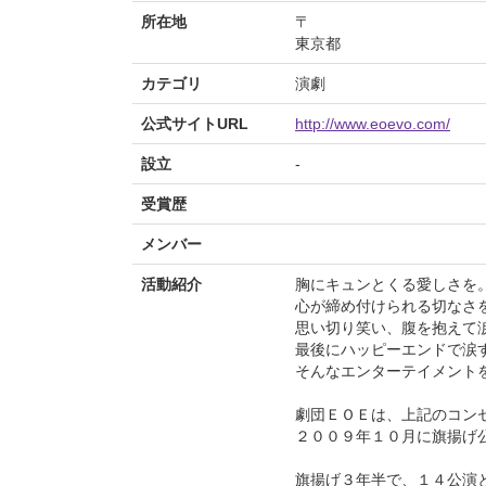
所在地
〒
東京都
カテゴリ
演劇
公式サイトURL
http://www.eoevo.com/
設立
-
受賞歴
メンバー
活動紹介
胸にキュンとくる愛しさを
心が締め付けられる切なさ
思い切り笑い、腹を抱えて
最後にハッピーエンドで涙
そんなエンターテイメント
劇団ＥＯＥは、上記のコン
２００９年１０月に旗揚げ
旗揚げ３年半で、１４公演