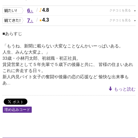
6
/
4.8
人
7
/
4.3
人
■あらすじ
「もうね、新聞に載らない大変なことなんかいーっぱいある。
人生、みんな大変よ。」
33歳・小林円太郎、初就職・初正社員。
賃貸営業として５年先輩で５歳下の後藤と共に、 皆様の住まいあれ
これに奔走する日々。
新人内見バイト女子の奮闘や後藤の恋の応援など 愉快な出来事も
あ...
もっと読む
埋め込みコード