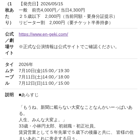
（1
【発売日】2026/05/15
枚あ
一般 前売4,000円／当日4,300円
た
２５歳以下 2,000円（当前同額・要身分証提示）
り）
リピーター割 2,000円（要チケット半券持参）
公式
https://www.en-geki.com/
／劇
場サ
※正式な公演情報は公式サイトでご確認ください。
イト
タイ
2026年
ムテ
7月10日(金)15:00／19:30
ーブ
7月11日(土)14:00／18:00
ル
7月12日(日)11:00／15:00
説明
■あらすじ
「もうね、新聞に載らない大変なことなんかいーっぱいあ
る。
人生、みんな大変よ。」
33歳・小林円太郎、初就職・初正社員。
賃貸営業として５年先輩で５歳下の後藤と共に、 皆様の住
まいあれこれに奔走する日々。