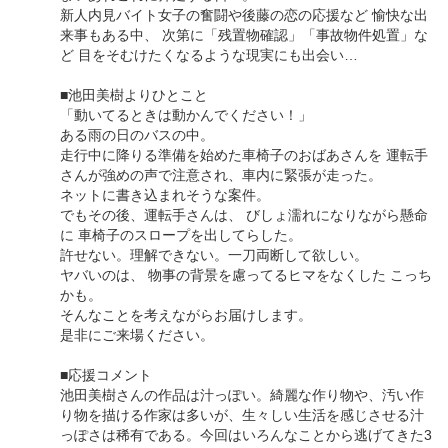
新人内見バイト女子の奮闘や後藤の恋の応援など 愉快な出
来事もある中、 次第に「残置物確認」「事故物件処置」な
ど 目をそむけたくなるような現実にも出会い…
■池田美樹よりひとこと
「動いてるときは動かんでください！」
ある雨の日のバスの中。
走行中に降りる準備を始めた車椅子のおばあさんを 運転手
さんが強めの声で注意され、車内に緊張が走った。
ネットに書き込まれそうな案件。
でもその後、運転手さんは、 びしょ濡れになりながら懸命
に 車椅子のスロープを出してらした。
許せない。理解できない。一刀両断して欲しい。
ヤバいのは、 物事の背景を慮ってるヒマをなくした こっち
かも。
そんなことを考えながらお届けします。
是非にご来場ください。
■応援コメント
池田美樹さんの作品は汁っぽい。綺麗な作り物や、汚い作
り物を描ける作家は多いが、生々しい生活を感じさせる汁
っぽさは稀有である。今回はいろんなことから逃げてきた3