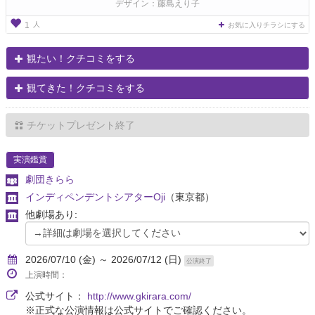
デザイン：藤島えり子
人
1
お気に入りチラシにする
観たい！クチコミをする
観てきた！クチコミをする
チケットプレゼント終了
実演鑑賞
劇団きらら
インディペンデントシアターOji
（東京都）
他劇場あり:
2026/07/10 (金) ～ 2026/07/12 (日)
公演終了
上演時間：
公式サイト：
http://www.gkirara.com/
※正式な公演情報は公式サイトでご確認ください。