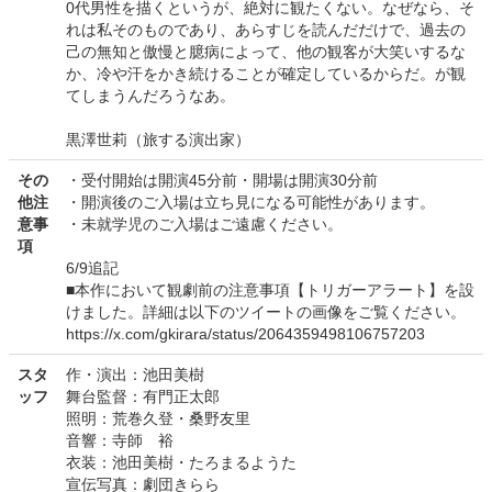
0代男性を描くというが、絶対に観たくない。なぜなら、そ
れは私そのものであり、あらすじを読んだだけで、過去の
己の無知と傲慢と臆病によって、他の観客が大笑いするな
か、冷や汗をかき続けることが確定しているからだ。が観
てしまうんだろうなあ。
黒澤世莉（旅する演出家）
その
・受付開始は開演45分前・開場は開演30分前
他注
・開演後のご入場は立ち見になる可能性があります。
意事
・未就学児のご入場はご遠慮ください。
項
6/9追記
■本作において観劇前の注意事項【トリガーアラート】を設
けました。詳細は以下のツイートの画像をご覧ください。
https://x.com/gkirara/status/2064359498106757203
スタ
作・演出：池田美樹
ッフ
舞台監督：有門正太郎
照明：荒巻久登・桑野友里
音響：寺師 裕
衣装：池田美樹・たろまるようた
宣伝写真：劇団きらら