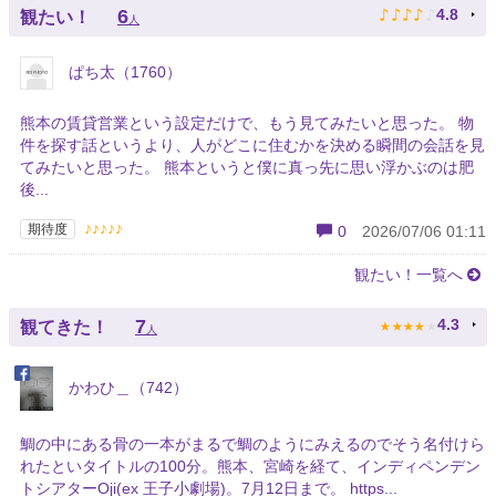
♪
♪
♪
♪
♪
6
4.8
観たい！
人
ぱち太（1760）
熊本の賃貸営業という設定だけで、もう見てみたいと思った。 物
件を探す話というより、人がどこに住むかを決める瞬間の会話を見
てみたいと思った。 熊本というと僕に真っ先に思い浮かぶのは肥
後...
♪♪♪♪♪
期待度
0
2026/07/06 01:11
観たい！一覧へ
★
★
★
★
★
7
4.3
観てきた！
人
かわひ＿（742）
鯛の中にある骨の一本がまるで鯛のようにみえるのでそう名付けら
れたといタイトルの100分。熊本、宮崎を経て、インディペンデン
トシアターOji(ex 王子小劇場)。7月12日まで。 https...