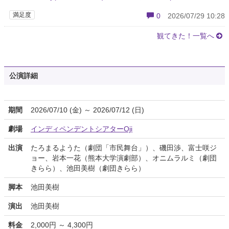
満足度
0
2026/07/29 10:28
観てきた！一覧へ
公演詳細
期間
2026/07/10 (金) ～ 2026/07/12 (日)
劇場
インディペンデントシアターOji
出演
たろまるようた（劇団「市民舞台」）、磯田渉、富士咲ジ
ョー、岩本一花（熊本大学演劇部）、オニムラルミ（劇団
きらら）、池田美樹（劇団きらら）
脚本
池田美樹
演出
池田美樹
料金
2,000円 ～ 4,300円