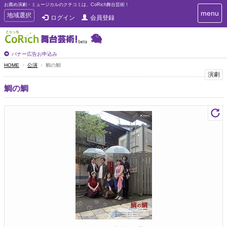
お薦め演劇・ミュージカルのクチコミは、CoRich舞台芸術！
T
menu
T
地域選択
ログイン
会員登録
o
o
g
g
g
g
l
l
バナー広告お申込み
e
e
HOME
公演
鯛の鯛
n
n
演劇
a
a
v
鯛の鯛
i
v
g
i
a
g
t
a
i
t
o
n
i
o
n