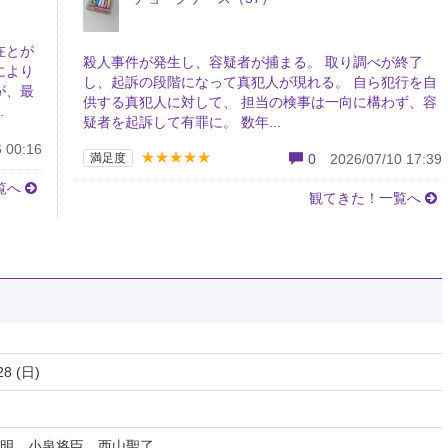
在とが
殺人事件が発生し、容疑者が捕まる。 取り調べが終了
により
し、起訴の段階になって真犯人が現れる。 自ら犯行を自
が、最
供する真犯人に対して、 担当の検事は一向に構わず、容
.
疑者を起訴して有罪に。 数年...
 00:16
★★★★★
満足度
0
2026/07/10 17:39
覧へ
観てきた！一覧へ
28 (日)
明、小泉将臣、西山聖了