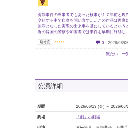
冤罪事件の当事者でもあった検事が１７年前と現
交錯する中で自身を問い直す……この作品は再審
無罪となった実際の出来事を基にしているという
近の韓国の警察や加害者では事件を早期に終結し..
♪♪♪♪♪
期待度
0
2026/06/06
観たい！一
公演詳細
期間
2026/06/19 (金) ～ 2026/06/
劇場
「劇」小劇場
出演
赤松怜音、鬼頭典子、石井英