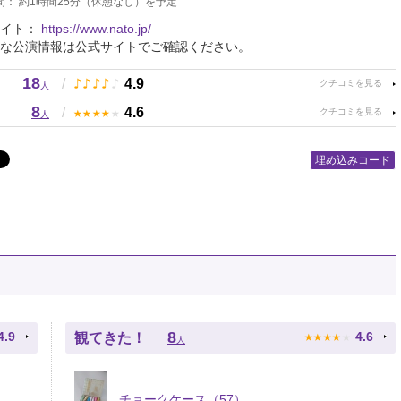
間： 約1時間25分（休憩なし）を予定
サイト：
https://www.nato.jp/
な公演情報は公式サイトでご確認ください。
18
♪
♪
♪
♪
♪
/
4.9
人
8
★
★
★
★
★
/
4.6
人
埋め込みコード
★
★
★
★
★
8
4.9
4.6
観てきた！
人
チョークケース（57）