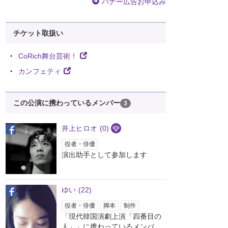
バナー広告お申込み
チケット取扱い
CoRich舞台芸術！
カンフェティ
この公演に携わっているメンバー
3
井上ヒロオ
(0)
役者・俳優
演出助手として参加します
ゆい
(22)
役者・俳優
脚本
制作
「現代韓国演劇上演「四番目の
人」」に携わっているメンバ...