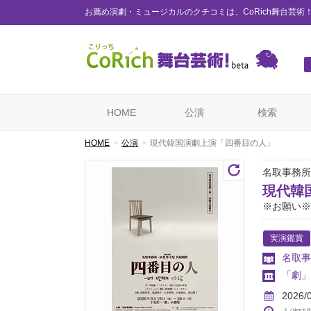
お薦め演劇・ミュージカルのクチコミは、CoRich舞台芸術
HOME
公演
検索
HOME
公演
現代韓国演劇上演「四番目の人」
名取事務所
現代韓
※お願い※
実演鑑賞
名取事
「劇」
2026/