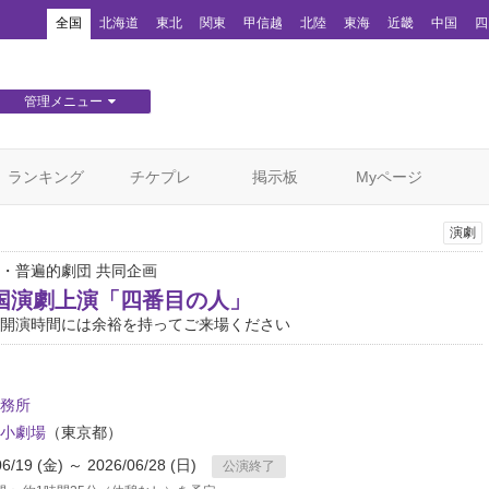
！
全国
北海道
東北
関東
甲信越
北陸
東海
近畿
中国
四
管理メニュー
団体WEBサイト管理
顧客管理
ランキング
チケプレ
掲示板
Myページ
演劇
・普遍的劇団 共同企画
国演劇上演「四番目の人」
開演時間には余裕を持ってご来場ください
務所
小劇場
（東京都）
06/19 (金) ～ 2026/06/28 (日)
公演終了