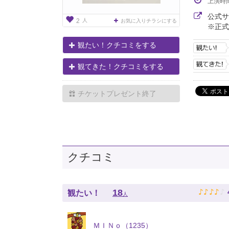
上演時
公式
人
2
お気に入りチラシにする
※正式
観たい！クチコミをする
観てきた！クチコミをする
チケットプレゼント終了
クチコミ
♪
♪
♪
♪
♪
18
観たい！
人
ＭＩＮｏ（1235）