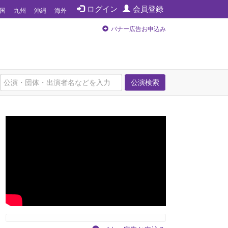
ログイン
会員登録
国
九州
沖縄
海外
バナー広告お申込み
公演検索