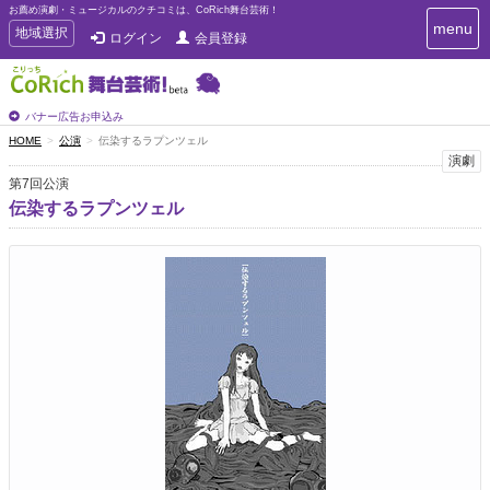
お薦め演劇・ミュージカルのクチコミは、CoRich舞台芸術！
T
menu
T
地域選択
ログイン
会員登録
o
o
g
g
g
g
l
l
バナー広告お申込み
e
e
HOME
公演
伝染するラプンツェル
n
n
演劇
a
a
v
第7回公演
i
v
伝染するラプンツェル
g
i
a
g
t
a
i
t
o
n
i
o
n