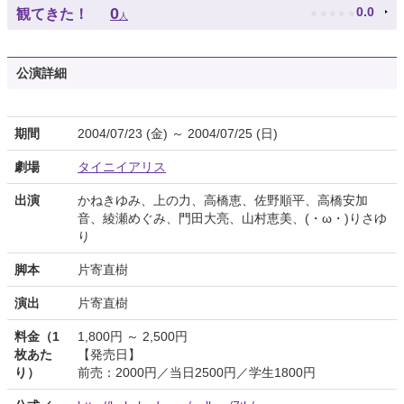
★
★
★
★
★
0
0.0
観てきた！
人
公演詳細
期間
2004/07/23 (金) ～ 2004/07/25 (日)
劇場
タイニイアリス
出演
かねきゆみ、上の力、高橋恵、佐野順平、高橋安加
音、綾瀬めぐみ、門田大亮、山村恵美、(・ω・)りさゆ
り
脚本
片寄直樹
演出
片寄直樹
料金（1
1,800円 ～ 2,500円
枚あた
【発売日】
り）
前売：2000円／当日2500円／学生1800円