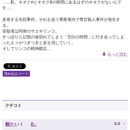
……私、キオクAとキオクBの狭間にあるはずのキオクがないんで
す……
多発する失踪事件。それを追う警察署内で警官殺人事件が発生す
る。
容疑者は同僚のサエキリンコ。
すっぽりと記憶の途切れてしまう「空白の時間」に行き会ってしま
った人々がつぎつぎと姿を消していく。
そしてリンコの精神鑑定...
もっと読む
埋め込みコード
クチコミ
♪
♪
♪
♪
♪
0
0.0
観たい！
人