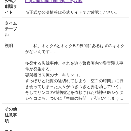
公式／
http://bakabad.com/gallery/7th/
劇場サ
イト
※正式な公演情報は公式サイトでご確認ください。
タイム
テーブ
ル
説明
……私、キオクAとキオクBの狭間にあるはずのキオク
がないんです……
多発する失踪事件。それを追う警察署内で警官殺人事
件が発生する。
容疑者は同僚のサエキリンコ。
すっぽりと記憶の途切れてしまう「空白の時間」に行
き会ってしまった人々がつぎつぎと姿を消していく。
そしてリンコの精神鑑定を依頼された精神科医シゲタ
シゲコにも、ついに「空白の時間」が訪れてしまう…
その他
注意事
項