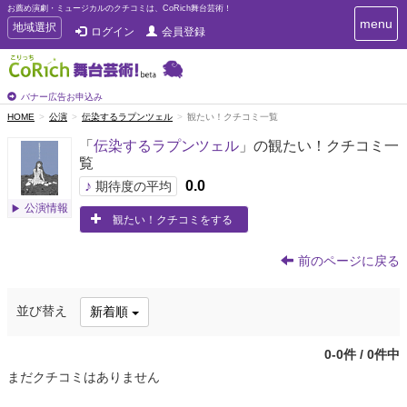
お薦め演劇・ミュージカルのクチコミは、CoRich舞台芸術！
T
menu
T
地域選択
ログイン
会員登録
o
o
g
g
g
g
l
l
バナー広告お申込み
e
e
HOME
公演
伝染するラプンツェル
観たい！クチコミ一覧
n
n
a
「
伝染するラプンツェル
」の観たい！クチコミ一
a
v
覧
i
v
g
♪
0.0
i
期待度の平均
a
g
公演情報
t
観たい！クチコミをする
a
i
t
o
n
i
前のページに戻る
o
n
並び替え
新着順
0-0件 / 0件中
まだクチコミはありません