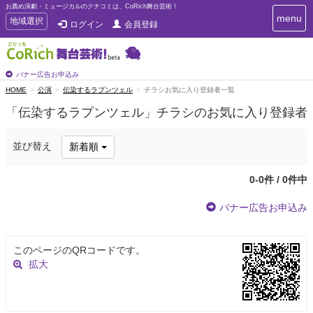
お薦め演劇・ミュージカルのクチコミは、CoRich舞台芸術！
T
menu
T
地域選択
ログイン
会員登録
o
o
g
g
g
g
l
l
バナー広告お申込み
e
e
HOME
公演
伝染するラプンツェル
チラシお気に入り登録者一覧
n
n
a
「伝染するラプンツェル」チラシのお気に入り登録者
a
v
i
v
g
i
並び替え
新着順
a
g
t
a
i
0-0件 / 0件中
t
o
n
i
バナー広告お申込み
o
n
このページのQRコードです。
拡大