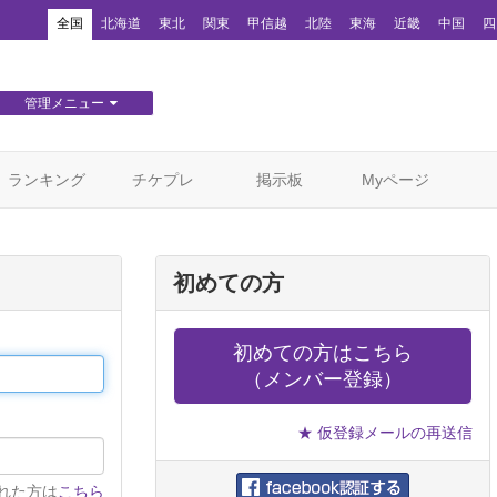
！
全国
北海道
東北
関東
甲信越
北陸
東海
近畿
中国
四
管理メニュー
団体WEBサイト管理
顧客管理
ランキング
チケプレ
掲示板
Myページ
初めての方
初めての方はこちら
（メンバー登録）
★ 仮登録メールの再送信
れた方は
こちら