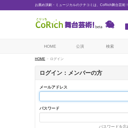
お薦め演劇・ミュージカルのクチコミは、CoRich舞台芸術
HOME
公演
検索
HOME
ログイン
ログイン：メンバーの方
メールアドレス
パスワード
パスワードを忘