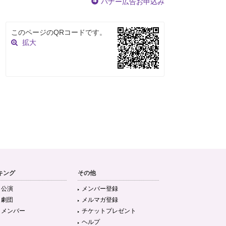
バナー広告お申込み
このページのQRコードです。
拡大
キング
その他
目公演
メンバー登録
目劇団
メルマガ登録
目メンバー
チケットプレゼント
ヘルプ