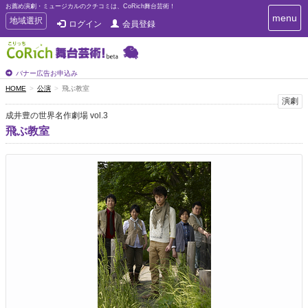
お薦め演劇・ミュージカルのクチコミは、CoRich舞台芸術！
T
menu
T
地域選択
ログイン
会員登録
o
o
g
g
g
g
l
l
バナー広告お申込み
e
e
HOME
公演
飛ぶ教室
n
n
演劇
a
a
v
成井豊の世界名作劇場 vol.3
i
v
飛ぶ教室
g
i
a
g
t
a
i
t
o
n
i
o
n