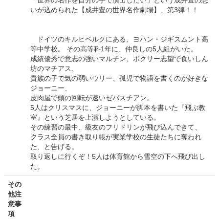
「世界の名作を自分の手で演出したい」という成井豊の想
いが込められた【成井豊の世界名作劇場】、第3弾！！
ドイツのキルヒベルクにある、ヨハン・ジギスムント高
等中学校。 その高等科1年に、仲良しの5人組がいた。
成績優秀で意志の強いマルチン、ボクサー志望で食いしん
坊のマチアス、
貴族の子で気の弱いウリー、孤児で物語を書くのが好きな
ジョーニー、
皮肉屋で頭の回転が速いゼバスチアン。
5人はクリスマスに、ジョーニーが脚本を書いた『飛ぶ教
室』という芝居を上演しようとしている。
その練習の最中、級友のフリドリンが飛び込んできて、
クラス全員の書き取り帳が実業学校の生徒たちに奪われ
た、と告げる。
取り返しに行くぞ！5人は体育館から雪空の下へ飛び出し
た。
その
他注
意事
項