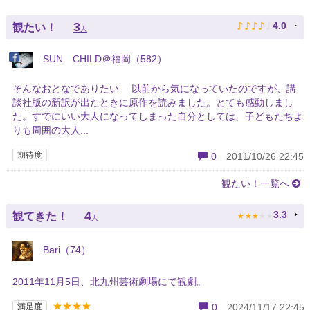
♪
♪
♪
♪
♪
3
4.0
観たい！
人
SUN CHILD＠福岡（582）
そんなおとなでありたい 以前から気になっていたのですが、講
談社版の新訳が出たときに原作を読みました。とても感動しまし
た。すでにいい大人になってしまった自分としては、子どもたちよ
りも周囲の大人...
期待度
0
2011/10/26 22:45
観たい！一覧へ
★
★
★
★
★
4
3.3
観てきた！
人
Bari（74）
2011年11月5日、北九州芸術劇場にて観劇。
★★★★
満足度
0
2024/11/17 22:45