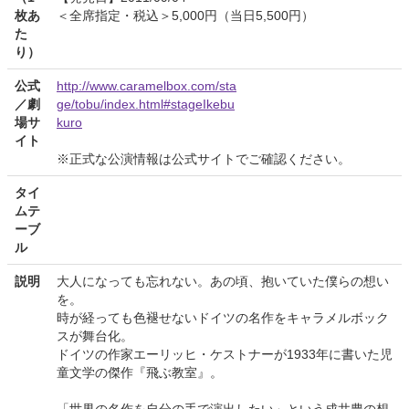
枚あ
＜全席指定・税込＞5,000円（当日5,500円）
た
り）
公式
http://www.caramelbox.com/sta
／劇
ge/tobu/index.html#stageIkebu
場サ
kuro
イト
※正式な公演情報は公式サイトでご確認ください。
タイ
ムテ
ーブ
ル
説明
大人になっても忘れない。あの頃、抱いていた僕らの想い
を。
時が経っても色褪せないドイツの名作をキャラメルボック
スが舞台化。
ドイツの作家エーリッヒ・ケストナーが1933年に書いた児
童文学の傑作『飛ぶ教室』。