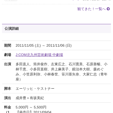
観てきた！一覧へ
公演詳細
期間
2011/11/05 (土) ～ 2011/11/06 (日)
劇場
J:COM北九州芸術劇場 中劇場
出演
多田直人、筒井俊作、左東広之、石川寛美、石原善暢、小
林千恵、小多田直樹、井上麻美子、鍛治本大樹、森めぐ
み、小笠原利弥、小林春世、笹川亜矢奈、大家仁志（青年
座）
脚本
エーリッヒ・ケストナー
演出
成井豊＋有坂美紀
料金
5,000円 ～ 5,500円
（1
【発売日】2011/09/04