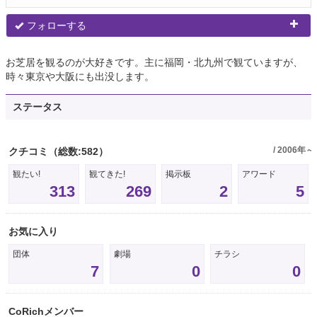
フォローする
お芝居を観るのが大好きです。主に福岡・北九州で観ていますが、
時々東京や大阪にも出没します。
ステータス
/ 2006年～
クチコミ
（総数:582）
観たい!
観てきた!
掲示板
アワード
313
269
2
5
お気に入り
団体
劇場
チラシ
7
0
0
CoRichメンバー