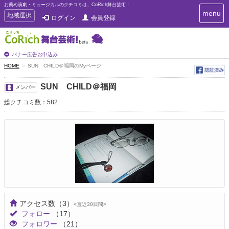
お薦め演劇・ミュージカルのクチコミは、CoRich舞台芸術！
T
menu
T
地域選択
ログイン
会員登録
o
o
g
g
g
g
l
l
バナー広告お申込み
e
e
HOME
SUN CHILD＠福岡のMyページ
n
n
a
a
v
SUN CHILD＠福岡
メンバー
i
v
g
総クチコミ数：582
i
a
g
t
a
i
t
o
n
i
o
n
アクセス数
（3）
<直近30日間>
フォロー
（17）
フォロワー
（21）