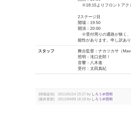
※18:15よりフロントア
2ステージ目
開場：19:50
開演：20:00
※受付周りの通路が狭く、
能性があります。申し訳あり
スタッフ
舞台監督：ナカツカサ（Maver
照明：滝口史郎！
音響：八木進
受付：太田真紀
[情報提供] 2011/01/14 15:27 by
しろう＠照明
[最終更新] 2011/04/09 16:18 by
しろう＠照明