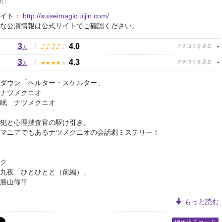
間：
サイト：
http://suiseimagic.uijin.com/
な公演情報は公式サイトでご確認ください。
3
♪
♪
♪
♪
♪
/
4.0
人
3
★
★
★
★
★
/
4.3
人
ダウン「ヘルター・スケルター」
ナツメクニオ
眠 ナツメクニオ
犯と心理捜査官の駆け引き。
マニアでもあるナツメクニオの会話劇ミステリー！
ク
九夜「ひとひとと（前編）」
勝山修平
もっと読む