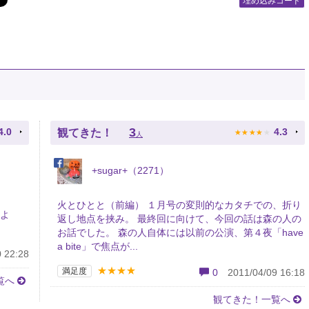
埋め込みコード
★
★
★
★
★
3
4.0
4.3
観てきた！
人
+sugar+（2271）
火とひとと（前編） １月号の変則的なカタチでの、折り
すよ
返し地点を挟み。 最終回に向けて、今回の話は森の人の
お話でした。 森の人自体には以前の公演、第４夜「have
a bite」で焦点が...
 22:28
★★★★
満足度
0
2011/04/09 16:18
覧へ
観てきた！一覧へ