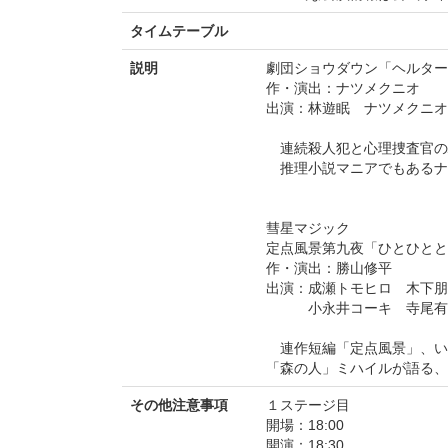
タイムテーブル
説明
劇団ショウダウン「ヘルター
作・演出：ナツメクニオ
出演：林遊眠 ナツメクニオ
連続殺人犯と心理捜査官の
推理小説マニアでもあるナ
彗星マジック
定点風景第九夜「ひとひとと
作・演出：勝山修平
出演：成瀬トモヒロ 木下朋
小永井コーキ 寺尾有
連作短編「定点風景」、い
「森の人」ミハイルが語る、
その他注意事項
１ステージ目
開場：18:00
開演：18:30