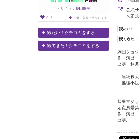
上演時
デザイン：
勝山修平
公式
※正式
人
0
お気に入りチラシにする
観たい！クチコミをする
観てきた！クチコミをする
劇団ショウ
作・演出：
出演：林遊
連続殺人
推理小説
彗星マジッ
定点風景第
作・演出：
出演...