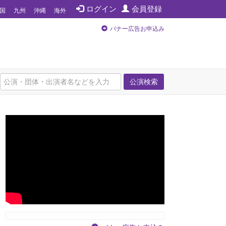
ログイン
会員登録
国
九州
沖縄
海外
バナー広告お申込み
公演検索