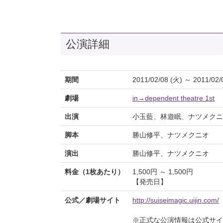
公演詳細
期間
2011/02/08 (火) ～ 2011/02/
劇場
in→dependent theatre 1st
出演
小玉藍、林遊眠、ナツメクニ
脚本
勝山修平、ナツメクニオ
演出
勝山修平、ナツメクニオ
料金（1枚あたり）
1,500円 ～ 1,500円
【発売日】
公式／劇場サイト
http://suiseimagic.uijin.com/
※正式な公演情報は公式サ