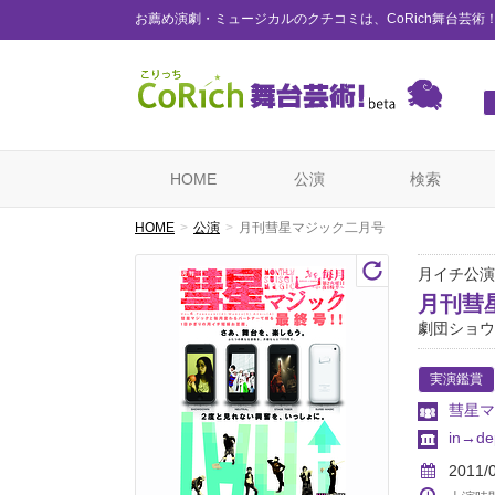
お薦め演劇・ミュージカルのクチコミは、CoRich舞台芸術
HOME
公演
検索
HOME
公演
月刊彗星マジック二月号
月イチ公演
月刊彗
劇団ショウ
実演鑑賞
彗星マ
in→dep
2011/