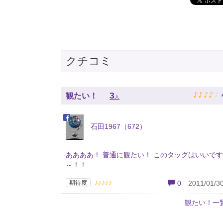
クチコミ
♪
♪
♪
♪
♪
3
観たい！
人
石田1967（672）
ああああ！ 普通に観たい！ このタッグはいいで
～！！
♪♪♪♪♪
期待度
0
2011/01/30
観たい！一