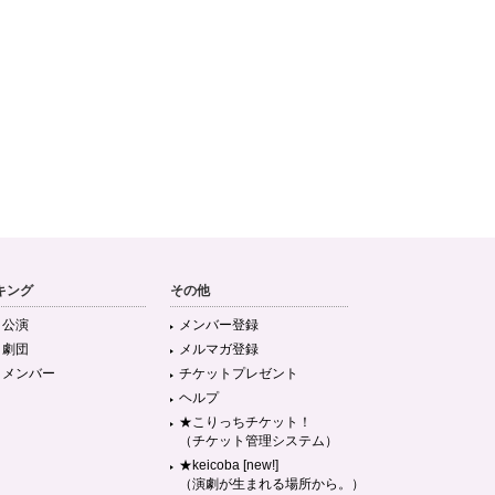
キング
その他
目公演
メンバー登録
目劇団
メルマガ登録
目メンバー
チケットプレゼント
ヘルプ
★こりっちチケット！
（チケット管理システム）
★keicoba [new!]
（演劇が生まれる場所から。）