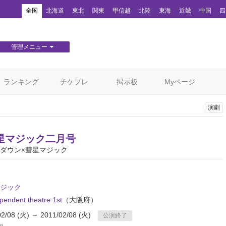
！
全国
北海道
東北
関東
甲信越
北陸
東海
近畿
中国
四
管理メニュー
団体WEBサイト管理
顧客管理
ランキング
チケプレ
掲示板
Myページ
演劇
星マジック二月号
ダウン×彗星マジック
ジック
endent theatre 1st
（大阪府）
02/08 (火) ～ 2011/02/08 (火)
公演終了