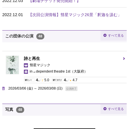
2022.12.03
【劇場チケット発売開始！】
2022.12.01
【次回公演情報】彗星マジック26景「釈迦を汲む」
すべて見る
この団体の公演
48
詩と再生
彗星マジック
in→dependent theatre 1st
（大阪府）
4
/
5.0
4
/
4.7
人
人
2026/03/06 (金) ～ 2026/03/08 (日)
公演終了
すべて見る
写真
48