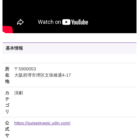
基本情報
所
〒5900053
在
大阪府堺市堺区文珠橋通4-17
地
カ
演劇
テ
ゴ
リ
公
https://suiseimagic.uijin.com/
式
サ