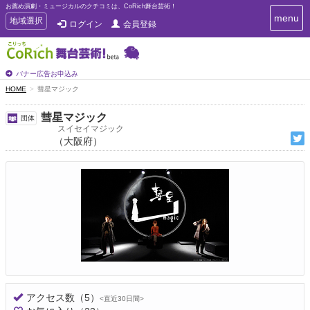
お薦め演劇・ミュージカルのクチコミは、CoRich舞台芸術！
T
menu
T
地域選択
ログイン
会員登録
o
o
g
g
g
g
l
l
バナー広告お申込み
e
e
HOME
彗星マジック
n
n
a
a
v
彗星マジック
団体
i
v
スイセイマジック
g
（大阪府）
i
a
g
t
a
i
t
o
n
i
o
n
アクセス数
（5）
<直近30日間>