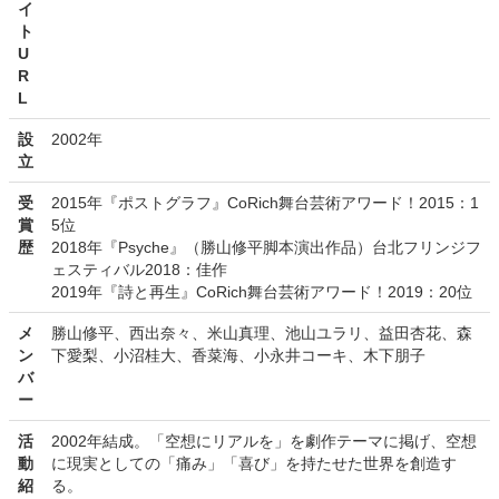
イ
ト
U
R
L
設
2002年
立
受
2015年『ポストグラフ』CoRich舞台芸術アワード！2015：1
賞
5位
歴
2018年『Psyche』（勝山修平脚本演出作品）台北フリンジフ
ェスティバル2018：佳作
2019年『詩と再生』CoRich舞台芸術アワード！2019：20位
メ
勝山修平、西出奈々、米山真理、池山ユラリ、益田杏花、森
ン
下愛梨、小沼桂大、香菜海、小永井コーキ、木下朋子
バ
ー
活
2002年結成。「空想にリアルを」を劇作テーマに掲げ、空想
動
に現実としての「痛み」「喜び」を持たせた世界を創造す
紹
る。