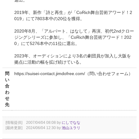
2019年、新作「詩と再生」が「CoRich舞台芸術アワード！2
019」にて7803本中の20位を獲得。
2020年8月、「アルバート、はなして」再演、初代2ndクロー
ジングシリーズに参加し、「CoRich舞台芸術アワード！202
0」にて5276本中の11位に選出。
2023年、オーディションにより3名の劇団員が加入し大阪を
拠点に活動の幅を拡げ続けている。
問
https://suisei-contact.jimdofree.com/（問い合わせフォーム）
い
合
わ
せ
先
[情報提供] 2007/04/04 08:08 by
にしでなな
[最終更新] 2024/06/04 12:30 by
池山ユラリ