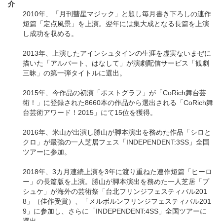
介
2010年、「月刊彗星マジック」と題し毎月書き下ろしの連作
短篇「定点風景」を上演。翌年には集大成となる長篇を上演
し成功を収める。
2013年、上演したアインシュタインの生涯を虚実ないまぜに
描いた「アルバート、はなして」が演劇配信サービス「観劇
三昧」の第一弾タイトルに選出。
2015年、今作品の初演「ポストグラフ」が「CoRich舞台芸
術！」に登録された8660本の作品から選出される「CoRich舞
台芸術アワード！2015」にて15位を獲得。
2016年、米山が出演し勝山が脚本演出を務めた作品「シロと
クロ」が最強の一人芝居フェス「INDEPENDENT:3SS」全国
ツアーに参加。
2018年、3カ月連続上演を3年に渡り重ねた連作短篇「ヒーロ
ー」の長篇版を上演。勝山が脚本演出を務めた一人芝居「プ
シュケ」が海外の芸術祭「台北フリンジフェスティバル201
8」（佳作受賞）、「メルボルンフリンジフェスティバル201
9」に参加し、さらに「INDEPENDENT:4SS」全国ツアーに
選出。