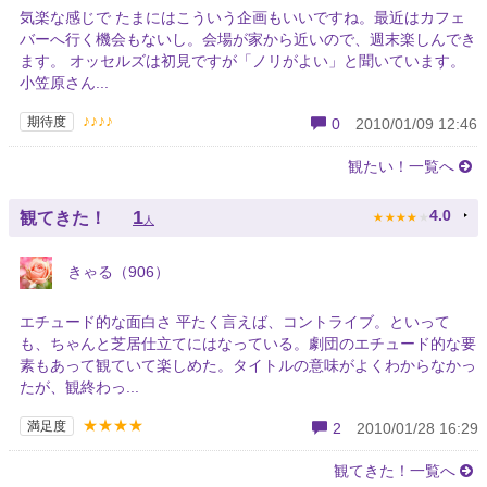
気楽な感じで たまにはこういう企画もいいですね。最近はカフェ
バーへ行く機会もないし。会場が家から近いので、週末楽しんでき
ます。 オッセルズは初見ですが「ノリがよい」と聞いています。
小笠原さん...
♪♪♪♪
期待度
0
2010/01/09 12:46
観たい！一覧へ
★
★
★
★
★
1
4.0
観てきた！
人
きゃる（906）
エチュード的な面白さ 平たく言えば、コントライブ。といって
も、ちゃんと芝居仕立てにはなっている。劇団のエチュード的な要
素もあって観ていて楽しめた。タイトルの意味がよくわからなかっ
たが、観終わっ...
★★★★
満足度
2
2010/01/28 16:29
観てきた！一覧へ