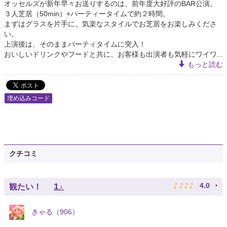
オッセルズが新年早々お送りするのは、前年度大好評のBAR公演。
３人芝居（50min）+パーティータイムで約２時間。
まずはグラスを片手に、気楽なスタイルでお芝居をお楽しみくださ
い。
上演後は、そのままパーティタイムに突入！
おいしいドリンクやフードと共に、お客様も出演者も気軽にワイワ...
もっと読む
埋め込みコード
クチコミ
♪
♪
♪
♪
♪
1
4.0
観たい！
人
きゃる（906）