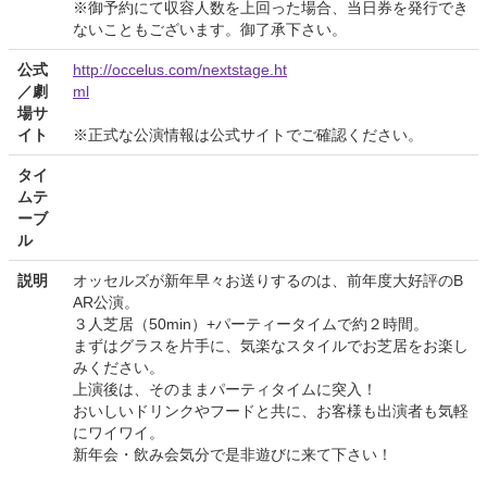
※御予約にて収容人数を上回った場合、当日券を発行でき
ないこともございます。御了承下さい。
公式
http://occelus.com/nextstage.ht
／劇
ml
場サ
イト
※正式な公演情報は公式サイトでご確認ください。
タイ
ムテ
ーブ
ル
説明
オッセルズが新年早々お送りするのは、前年度大好評のB
AR公演。
３人芝居（50min）+パーティータイムで約２時間。
まずはグラスを片手に、気楽なスタイルでお芝居をお楽し
みください。
上演後は、そのままパーティタイムに突入！
おいしいドリンクやフードと共に、お客様も出演者も気軽
にワイワイ。
新年会・飲み会気分で是非遊びに来て下さい！