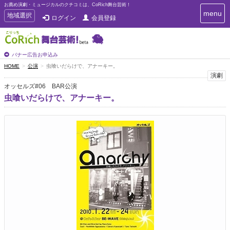
お薦め演劇・ミュージカルのクチコミは、CoRich舞台芸術！
T
menu
T
地域選択
ログイン
会員登録
o
o
g
g
g
g
l
l
バナー広告お申込み
e
e
HOME
公演
虫喰いだらけで、アナーキー。
n
n
演劇
a
a
v
オッセルズ#06 BAR公演
i
v
虫喰いだらけで、アナーキー。
g
i
a
g
t
a
i
t
o
n
i
o
n