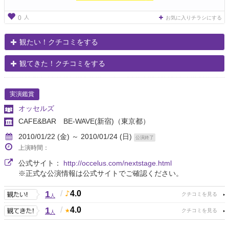
人
0
お気に入りチラシにする
観たい！クチコミをする
観てきた！クチコミをする
実演鑑賞
オッセルズ
CAFE&BAR BE-WAVE(新宿)
（東京都）
2010/01/22 (金) ～ 2010/01/24 (日)
公演終了
上演時間：
公式サイト：
http://occelus.com/nextstage.html
※正式な公演情報は公式サイトでご確認ください。
1
/
4.0
人
1
/
4.0
人