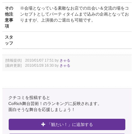
その
※会場となっている素敵なお店での出会い＆交流の場をコ
他注
ンセプトとしてパーティタイムまで込みの企画となってお
意事
りますが、上演後のご退出も可能です。
項
スタ
ッフ
[情報提供] 2010/01/07 17:51 by
きゃる
[最終更新] 2010/01/28 16:30 by
きゃる
クチコミを投稿すると
CoRich舞台芸術！のランキングに反映されます。
面白そうな舞台を応援しましょう！
「観たい！」に追加する