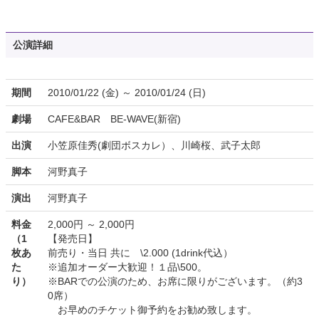
公演詳細
期間
2010/01/22 (金) ～ 2010/01/24 (日)
劇場
CAFE&BAR BE-WAVE(新宿)
出演
小笠原佳秀(劇団ボスカレ）、川崎桜、武子太郎
脚本
河野真子
演出
河野真子
料金
2,000円 ～ 2,000円
（1
【発売日】
枚あ
前売り・当日 共に \2.000 (1drink代込）
た
※追加オーダー大歓迎！１品\500。
り）
※BARでの公演のため、お席に限りがございます。（約3
0席）
お早めのチケット御予約をお勧め致します。