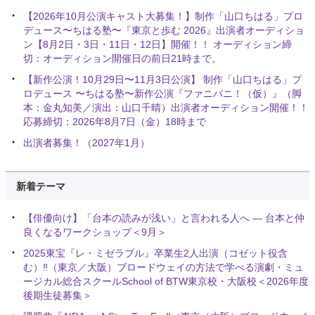
【2026年10月公演キャスト大募集！】制作「山口ちはる」プロ
デュース〜ちはる塾〜『東京と歩む 2026』出演者オーディショ
ン【8月2日・3日・11日・12日】開催！！ オーディション締
切：オーディション開催日の前日21時まで。
【新作公演！10月29日〜11月3日公演】 制作「山口ちはる」プ
ロデュース 〜ちはる塾〜新作公演『ファニバニ！（仮）』（脚
本：金丸知美／演出：山口千晴）出演者オーディション開催！！
応募締切：2026年8月7日（金）18時まで
出演者募集！（2027年1月）
新着テーマ
【俳優向け】「台本の読みが浅い」と言われる人へ ― 台本と仲
良くなるワークショップ＜9月＞
2025東宝『レ・ミゼラブル』卒業生2人出演（コゼット役含
む）‼️（東京／大阪）ブロードウェイの方法で学べる演劇・ミュ
ージカル総合スクールSchool of BTW東京校・大阪校＜2026年度
後期生徒募集＞