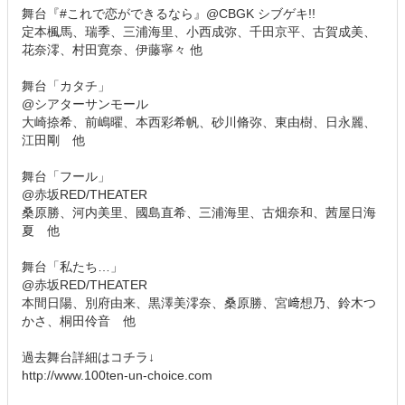
舞台『#これで恋ができるなら』@CBGK シブゲキ!!
定本楓馬、瑞季、三浦海里、小西成弥、千田京平、古賀成美、
花奈澪、村田寛奈、伊藤寧々 他
舞台「カタチ」
@シアターサンモール
大崎捺希、前嶋曜、本西彩希帆、砂川脩弥、東由樹、日永麗、
江田剛 他
舞台「フール」
@赤坂RED/THEATER
桑原勝、河内美里、國島直希、三浦海里、古畑奈和、茜屋日海
夏 他
舞台「私たち…」
@赤坂RED/THEATER
本間日陽、別府由来、黒澤美澪奈、桑原勝、宮﨑想乃、鈴木つ
かさ、桐田伶音 他
過去舞台詳細はコチラ↓
http://www.100ten-un-choice.com