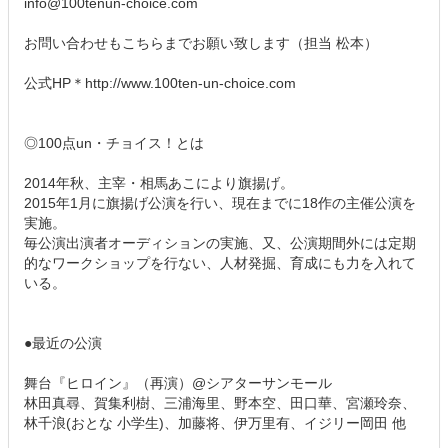
info@100tenun-choice.com
お問い合わせもこちらまでお願い致します（担当 松本）
公式HP＊http://www.100ten-un-choice.com
◎100点un・チョイス！とは
2014年秋、主宰・相馬あこにより旗揚げ。
2015年1月に旗揚げ公演を行い、現在までに18作の主催公演を
実施。
毎公演出演者オーディションの実施、又、公演期間外には定期
的なワークショップを行ない、人材発掘、育成にも力を入れて
いる。
●最近の公演
舞台『ヒロイン』（再演）@シアターサンモール
林田真尋、賀集利樹、三浦海里、野本空、田口華、宮瀬玲奈、
林千浪(おとな 小学生)、加藤将、伊万里有、イジリー岡田 他