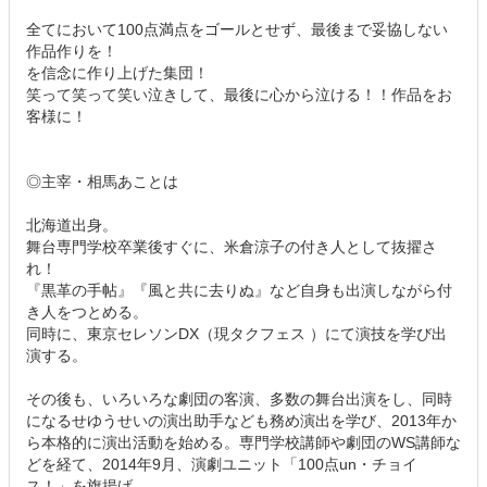
全てにおいて100点満点をゴールとせず、最後まで妥協しない
作品作りを！
を信念に作り上げた集団！
笑って笑って笑い泣きして、最後に心から泣ける！！作品をお
客様に！
◎主宰・相馬あことは
北海道出身。
舞台専門学校卒業後すぐに、米倉涼子の付き人として抜擢さ
れ！
『黒革の手帖』『風と共に去りぬ』など自身も出演しながら付
き人をつとめる。
同時に、東京セレソンDX（現タクフェス ）にて演技を学び出
演する。
その後も、いろいろな劇団の客演、多数の舞台出演をし、同時
になるせゆうせいの演出助手なども務め演出を学び、2013年か
ら本格的に演出活動を始める。専門学校講師や劇団のWS講師な
どを経て、2014年9月、演劇ユニット「100点un・チョイ
ス！」を旗揚げ。