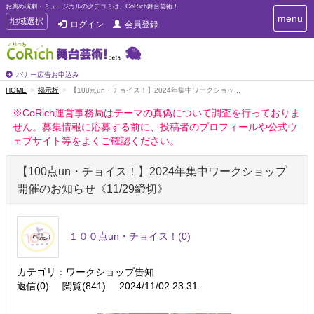
お薦め演劇・ミュージカルのクチコミは、CoRich舞台芸術！
T
menu
T
地域選択
ログイン
会員登録
o
o
g
g
g
g
l
l
バナー広告お申込み
e
e
HOME
掲示板
【100点un・チョイス！】2024年集中ワークショッ...
n
n
a
※CoRich運営事務局はテーマの真偽について調査を行っておりま
a
v
せん。募集情報に応募する前に、投稿者のプロフィールや公式ウ
i
v
g
ェブサイト等をよくご確認ください。
i
a
g
t
【100点un・チョイス！】2024年集中ワークショップ
a
i
t
o
開催のお知らせ《11/29締切》
n
i
o
n
１００点un・チョイス！
(0)
カテゴリ：ワークショップ告知
返信(0)
閲覧(841)
2024/11/02 23:31