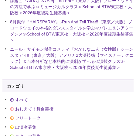
課題曲『AIDA』♪A Step Too Far‼️（東京／大阪）ブロードウェイ
の方法で学ぶ≪ミュージカルクラス≫School of BTW東京校・大
阪校＜2026年度後期生徒募集＞
8月振付『HAIRSPARAY』♪Run And Tell That‼️（東京／大阪）ブ
ロードウェイの本格的ダンススタイルを学ぶ≪バレエ＆シアター
ダンス≫School of BTW東京校・大阪校＜2026年度後期生徒募集
＞
ニール・サイモン傑作コメディ『おかしな二人（女性版）シーン
スタディ‼️（東京／大阪）アメリカ2大演技術【マイズナーテクニ
ック】＆台本分析など本格的に演劇が学べる≪演技クラス≫
School of BTW東京校・大阪校＜2026年度後期生徒募集＞
カテゴリ
すべて
おしえて！舞台芸術
フリートーク
出演者募集