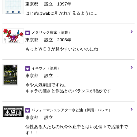
東京都
設立：1997年
はじめはwabに引かれて見るように…
メタリック農家
（演劇）
東京都
設立：2003年
もっとＷＥＢが見やすいといいのにね
イキウメ
（演劇）
東京都
設立：-
今や人気劇団ですね。
キャラの濃さと作品とのバランスが絶妙です
パフォーマンスシアター水と油
（舞踊・バレエ）
東京都
設立：-
個性ある人たちの只今休止中とはいえ個々で活躍中で
す！！