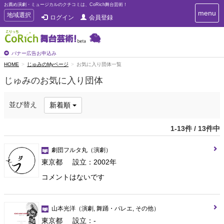
お薦め演劇・ミュージカルのクチコミは、CoRich舞台芸術！
T
menu
T
地域選択
ログイン
会員登録
o
o
g
g
g
g
l
l
バナー広告お申込み
e
e
HOME
じゅみのMyページ
お気に入り団体一覧
n
n
a
じゅみのお気に入り団体
a
v
i
v
g
i
並び替え
新着順
a
g
t
a
i
1-13件 / 13件中
t
o
n
i
劇団フルタ丸
（演劇）
o
東京都
設立：2002年
n
コメントはないです
山本光洋
（演劇, 舞踊・バレエ, その他）
東京都
設立：-