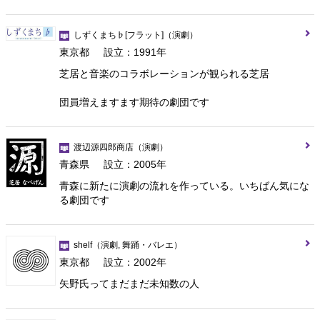
しずくまち♭[フラット]
（演劇）
東京都
設立：1991年
芝居と音楽のコラボレーションが観られる芝居
団員増えますます期待の劇団です
渡辺源四郎商店
（演劇）
青森県
設立：2005年
青森に新たに演劇の流れを作っている。いちばん気にな
る劇団です
shelf
（演劇, 舞踊・バレエ）
東京都
設立：2002年
矢野氏ってまだまだ未知数の人