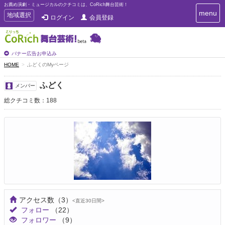
お薦め演劇・ミュージカルのクチコミは、CoRich舞台芸術！
T
menu
T
地域選択
ログイン
会員登録
o
o
g
g
g
g
l
l
バナー広告お申込み
e
e
HOME
ふどくのMyページ
n
n
a
a
v
ふどく
メンバー
i
v
g
総クチコミ数：188
i
a
g
t
a
i
t
o
n
i
o
n
アクセス数
（3）
<直近30日間>
フォロー
（22）
フォロワー
（9）