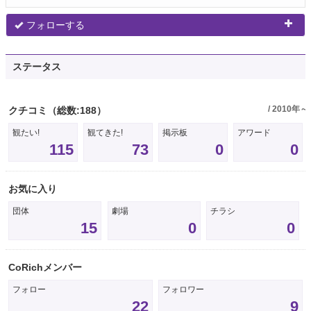
フォローする
ステータス
/ 2010年～
クチコミ
（総数:188）
観たい!
観てきた!
掲示板
アワード
115
73
0
0
お気に入り
団体
劇場
チラシ
15
0
0
CoRichメンバー
フォロー
フォロワー
22
9