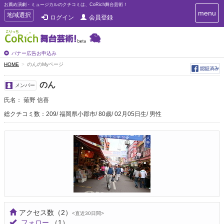
お薦め演劇・ミュージカルのクチコミは、CoRich舞台芸術！
T
menu
T
地域選択
ログイン
会員登録
o
o
g
g
g
g
l
l
バナー広告お申込み
e
e
HOME
のんのMyページ
n
n
a
a
v
のん
メンバー
i
v
g
氏名： 薙野 信喜
i
a
g
総クチコミ数：209
福岡県小郡市
80歳
02月05日生
男性
t
a
i
t
o
n
i
o
n
アクセス数
（2）
<直近30日間>
フォロー
（1）