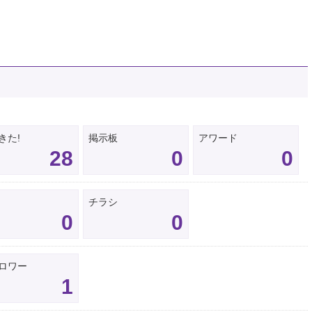
きた!
掲示板
アワード
28
0
0
チラシ
0
0
ロワー
1