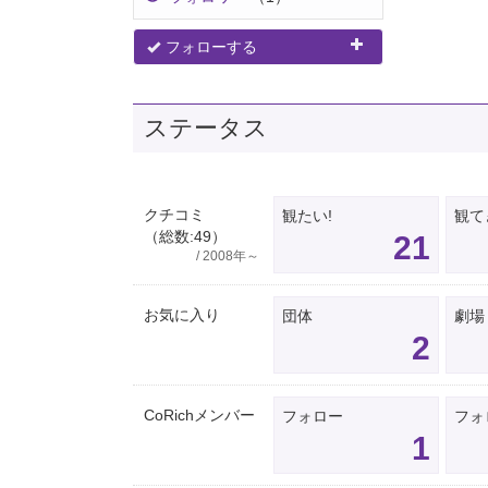
フォローする
ステータス
クチコミ
観たい!
観て
（総数:49）
21
/ 2008年～
お気に入り
団体
劇場
2
CoRichメンバー
フォロー
フォ
1