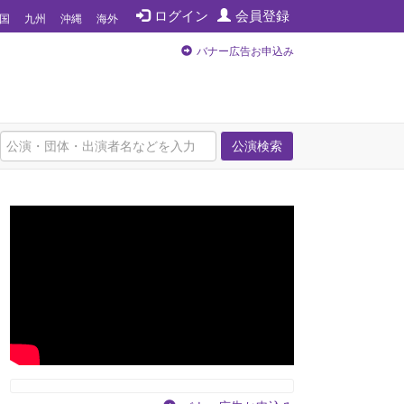
ログイン
会員登録
国
九州
沖縄
海外
バナー広告お申込み
公演検索