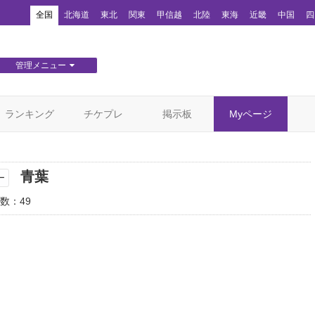
！
全国
北海道
東北
関東
甲信越
北陸
東海
近畿
中国
四
管理メニュー
団体WEBサイト管理
顧客管理
ランキング
チケプレ
掲示板
Myページ
青葉
ー
数：49