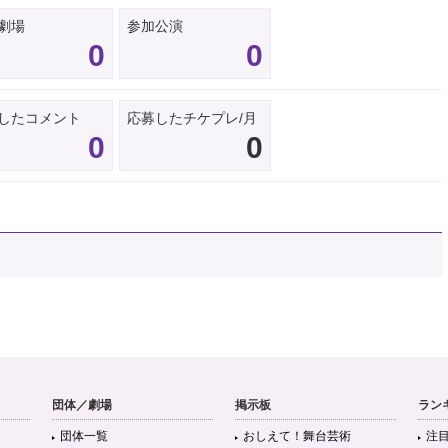
劇場
参加公演
0
0
したコメント
応募したチケプレ/月
0
0
団体／劇場
掲示板
ラン
団体一覧
おしえて！舞台芸術
注