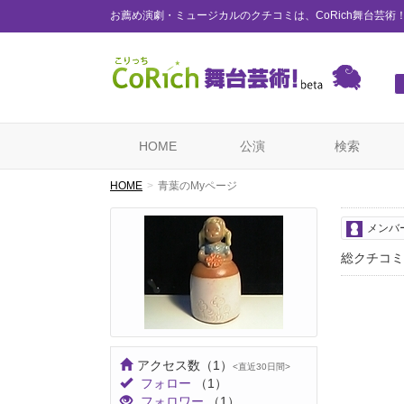
お薦め演劇・ミュージカルのクチコミは、CoRich舞台芸術
HOME
公演
検索
HOME
青葉のMyページ
メンバ
総クチコミ
アクセス数
（1）
<直近30日間>
フォロー
（1）
フォロワー
（1）