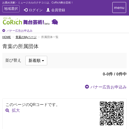
お薦め演劇・ミュージカルのクチコミは、CoRich舞台芸術！
T
menu
T
地域選択
ログイン
会員登録
o
o
g
g
g
g
l
l
バナー広告お申込み
e
e
HOME
青葉のMyページ
所属団体一覧
n
n
a
青葉の所属団体
a
v
i
v
g
i
並び替え
新着順
a
g
t
a
i
0-0件 / 0件中
t
o
n
i
バナー広告お申込み
o
n
このページのQRコードです。
拡大