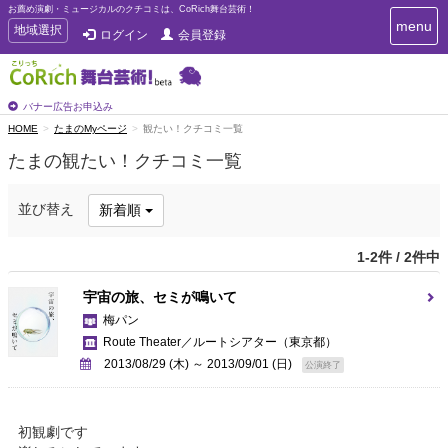
お薦め演劇・ミュージカルのクチコミは、CoRich舞台芸術！
T
menu
T
地域選択
ログイン
会員登録
o
o
g
g
g
g
l
l
バナー広告お申込み
e
e
HOME
たまのMyページ
観たい！クチコミ一覧
n
n
a
たまの観たい！クチコミ一覧
a
v
i
v
g
i
並び替え
新着順
a
g
t
a
i
1-2件 / 2件中
t
o
n
i
宇宙の旅、セミが鳴いて
o
梅パン
n
Route Theater／ルートシアター
（東京都）
2013/08/29 (木) ～ 2013/09/01 (日)
公演終了
初観劇です