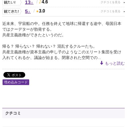
13
/
4.6
人
5
/
3.0
人
近未来、宇宙船の中。任務を終えて地球に帰還する途中、母国日本
ではクーデターが勃発する。
共産主義政権ができたというのだ。
帰る？ 帰らない？ 帰れない？ 混乱するクルーたち。
共産主義政権が資本主義の申し子のようなこのエリート集団を受け
入れてくれるか、議論が始まる。閉塞された空間での...
もっと読む
埋め込みコード
クチコミ