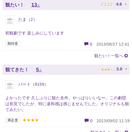
♪
♪
♪
♪
♪
13
4.6
観たい！
人
たま（2）
初観劇です 楽しみにしています
期待度
0
2013/08/27 12:41
観たい！一覧へ
★
★
★
★
★
5
3.0
観てきた！
人
バート（8159）
よかったです 久しぶりに観た名作。やっぱりいいなー。この劇団
は初見でしたが、特に違和感は感じませんでした。オリジナルも観
てみたい。
★★★★
満足度
0
2013/09/02 11:19