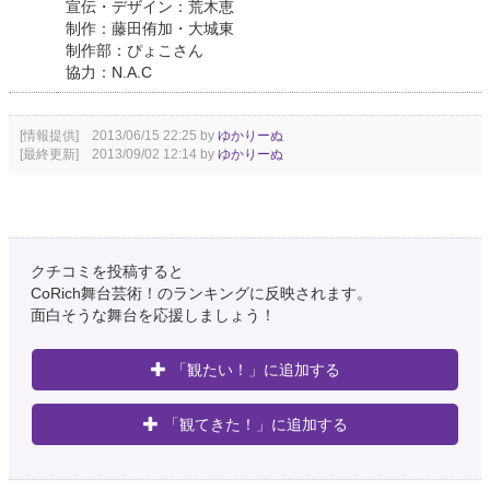
宣伝・デザイン：荒木恵
制作：藤田侑加・大城東
制作部：ぴょこさん
協力：N.A.C
[情報提供] 2013/06/15 22:25 by
ゆかりーぬ
[最終更新] 2013/09/02 12:14 by
ゆかりーぬ
クチコミを投稿すると
CoRich舞台芸術！のランキングに反映されます。
面白そうな舞台を応援しましょう！
「観たい！」に追加する
「観てきた！」に追加する