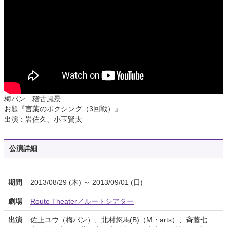
梅パン 稽古風景
お題『言葉のボクシング（3回戦）』
出演：岩佐久、小玉賢太
公演詳細
期間
2013/08/29 (木) ～ 2013/09/01 (日)
劇場
Route Theater／ルートシアター
出演
佐上ユウ（梅パン）、北村悠馬(B)（M・arts）、斉藤七