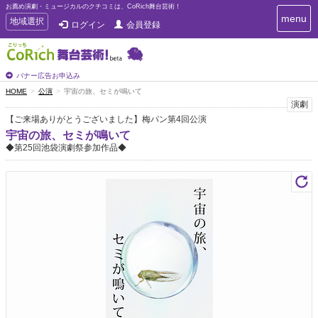
お薦め演劇・ミュージカルのクチコミは、CoRich舞台芸術！
T
menu
T
地域選択
ログイン
会員登録
o
o
g
g
g
g
l
l
バナー広告お申込み
e
e
HOME
公演
宇宙の旅、セミが鳴いて
n
n
演劇
a
a
v
【ご来場ありがとうございました】梅パン第4回公演
i
v
宇宙の旅、セミが鳴いて
g
i
◆第25回池袋演劇祭参加作品◆
a
g
t
a
i
t
o
n
i
o
n