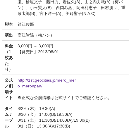
瀬、檜垣文子、藤田力、岩佐久(A)、山之内力哉(A)（梅パ
ン）、小玉賢太(B)、西岡みあ、岡田利恵子、田村朋世、重
政太郎(B)、宮下洋一(A)、美鈴響子(N.A.C)
脚本
鈴江俊郎
演出
高江智陽（梅パン）
料金
3,000円 ～ 3,000円
（1
【発売日】2013/08/01
枚あ
た
り）
公式
http://1st.geocities.jp/mero_mer
／劇
o_meronpan/
場サ
イト
※正式な公演情報は公式サイトでご確認ください。
タイ
8/29（木） 19:30(A)
ムテ
8/30（金） 14:00(B)/19:30(A)
ーブ
8/31（土） 11:30(B)/14:00(A)/19:30(B)
ル
9/1（日） 13:30(A)/17:30(B)