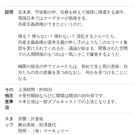
説明
近未来、宇宙船の中。任務を終えて地球に帰還する途中、
母国日本ではクーデターが勃発する。
共産主義政権ができたというのだ。
帰る？ 帰らない？ 帰れない？ 混乱するクルーたち。
共産主義政権が資本主義の申し子のようなこのエリート集
団を受け入れてくれるか、議論が始まる。閉塞された空間
での人間関係のもつれは一気にそこで爆発するようだ。
極限の状況の中でクルーたちは、初めて生と死の意味、自
分たちの生の意義を見つめなおし、何かを見つけることに
なる。
その
上演時間：約90分
他注
※受付開始ならびに開場は開演の30分前です。
意事
※本公演は一部ダブルキャストでの上演となります。
項
スタ
音響：許斐祐
ッフ
舞台美術：松澤貴代
照明：（有）マーキュリー